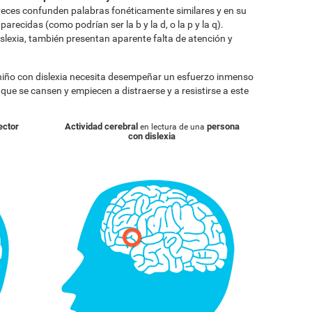
eces confunden palabras fonéticamente similares y en su
arecidas (como podrían ser la b y la d, o la p y la q).
lexia, también presentan aparente falta de atención y
 niño con dislexia necesita desempeñar un esfuerzo inmenso
a que se cansen y empiecen a distraerse y a resistirse a este
ector
Actividad cerebral
persona
en lectura de una
con dislexia