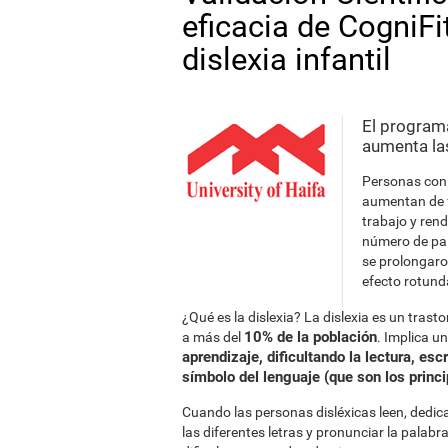
eficacia de CogniFit
dislexia infantil
El program
aumenta las
Personas con 
aumentan de f
trabajo y ren
número de pal
se prolongaro
efecto rotund
¿Qué es la dislexia? La dislexia es un tr
10% de la población
a más del
. Implica u
aprendizaje, dificultando la lectura, esc
símbolo del lenguaje (que son los princi
Cuando las personas disléxicas leen, dedic
las diferentes letras y pronunciar la palab