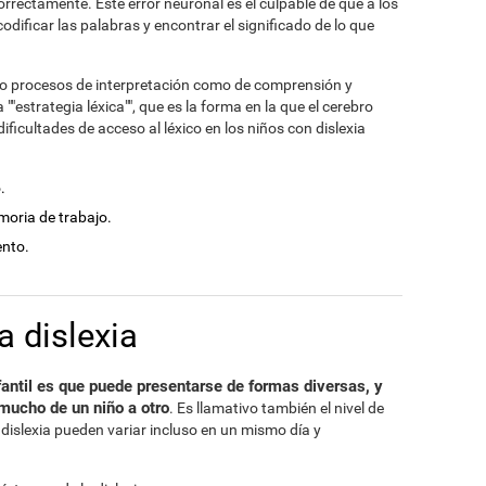
orrectamente. Este error neuronal es el culpable de que a los
odificar las palabras y encontrar el significado de lo que
nto procesos de interpretación como de comprensión y
"estrategia léxica"", que es la forma en la que el cerebro
ficultades de acceso al léxico en los niños con dislexia
.
moria de trabajo.
ento.
a dislexia
nfantil es que puede presentarse de formas diversas, y
mucho de un niño a otro
. Es llamativo también el nivel de
dislexia pueden variar incluso en un mismo día y
.