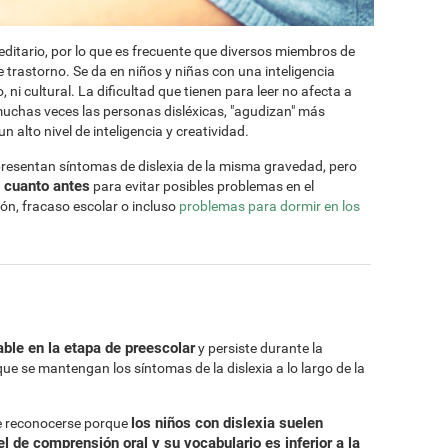
ditario, por lo que es frecuente que diversos miembros de
 trastorno. Se da en niños y niñas con una inteligencia
 ni cultural. La dificultad que tienen para leer no afecta a
muchas veces las personas disléxicas, "agudizan" más
 alto nivel de inteligencia y creatividad.
presentan síntomas de dislexia de la misma gravedad, pero
a cuanto antes
para evitar posibles problemas en el
ión, fracaso escolar o incluso
problemas para dormir en los
ble en la etapa de preescolar
y persiste durante la
que se mantengan los síntomas de la dislexia a lo largo de la
los niños con dislexia suelen
le reconocerse porque
l de comprensión oral y su vocabulario es inferior a la