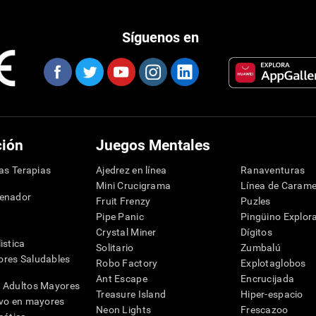
Síguenos en
ción
Juegos Mentales
las Terapias
Ajedrez en línea
Ranaventuras
Mini Crucigrama
Línea de Carame
denador
Fruit Frenzy
Puzles
Pipe Panic
Pingüino Explor
Crystal Miner
Dígitos
istica
Solitario
Zumbalú
res Saludables
Robo Factory
Explotaglobos
Ant Escape
Encrucijada
 Adultos Mayores
Treasure Island
Hiper-espacio
ivo en mayores
Neon Lights
Frescazoo