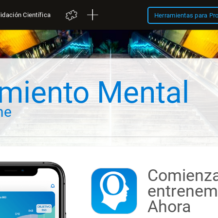
idación Científica
Herramientas para Pr
miento Mental
ne
Comienza
entrenemi
Ahora