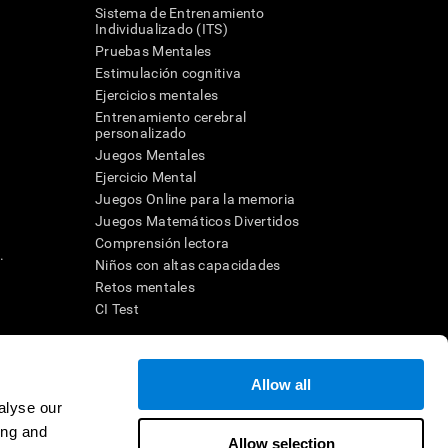
Sistema de Entrenamiento
Individualizado (ITS)
Pruebas Mentales
Estimulación cognitiva
Ejercicios mentales
Entrenamiento cerebral
a
personalizado
Juegos Mentales
Ejercicio Mental
Juegos Online para la memoria
Juegos Matemáticos Divertidos
Comprensión lectora
.
Niños con altas capacidades
Retos mentales
CI Test
ara diseñar una intervención terapéutica apropiada. En un entorno
Allow all
n individuo debe ser dirigido a una posterior evaluación
ico de TDAH, dislexia, demencia o enfermedad similar sólo
alyse our
 no indica que esta herramienta sea o deba ser considerada como
ing and
on la cognición. Si se utiliza para fines de investigación, todo
Allow selection
or parte del investigador. Todas estas protecciones para el