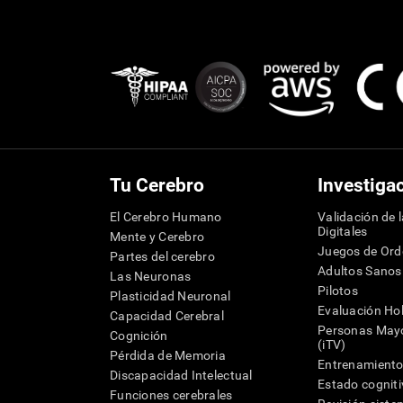
Tu Cerebro
Investiga
El Cerebro Humano
Validación de 
Digitales
Mente y Cerebro
Juegos de Or
Partes del cerebro
Adultos Sanos
Las Neuronas
Pilotos
Plasticidad Neuronal
Evaluación Hol
Capacidad Cerebral
Personas Mayo
Cognición
(iTV)
Pérdida de Memoria
Entrenamiento
Discapacidad Intelectual
Estado cognit
Funciones cerebrales