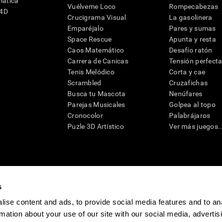
mática
Vuélveme Loco
Rompecabezas
G4D
Crucigrama Visual
La gasolinera
Emparéjalo
Pares y sumas
Space Rescue
Apunta y resta
Caos Matemático
Desafío ratón
Carrera de Canicas
Tensión perfect
Tenis Melódico
Corta y cae
Scrambled
Cruzafichas
Busca tu Mascota
Nenúfares
Parejas Musicales
Golpea al topo
Cronocolor
Palabrájaros
Puzle 3D Artístico
Ver más juegos..
s
raciones y deterioro cognitivo con el fin de ofrecer a un médico información pertinente p
un profesional de la salud cualificado), se pueden utilizar como ayuda para determinar si u
eto). CogniFit no ofrece directamente un diagnóstico médico de ningún tipo. Un diagnóst
ise content and ads, to provide social media features and to an
ndo en cuenta una amplia gama de posibles factores. De acuerdo al uso indicado, CogniFit
rmation about your use of our site with our social media, advertis
utilizado para estudios de investigación en cualquier campo de investigación relacionado c
conforme al procedimiento dictado por el centro de investigación y será una obligación p