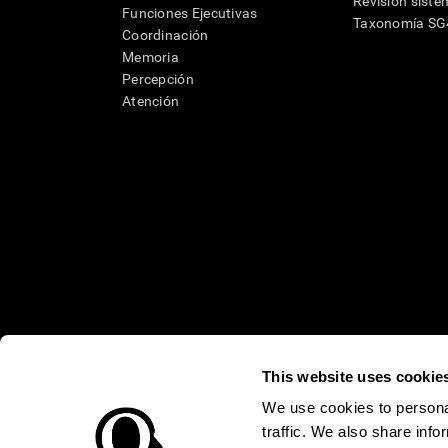
Revisión siste
Funciones Ejecutivas
Taxonomía S
Coordinación
Memoria
Percepción
Atención
This website uses cookie
* Las evaluaciones de CogniFit están diseñadas para detectar alte
clínico, los resultados de CogniFit (cuando son interpretados por 
neuropsicológica (por ejemplo, un examen neuropsicológico compl
We use cookies to personal
puede ser realizada por un médico o psicólogo cualificado tenie
traffic. We also share info
un dispositivo médico certicado por la FDA. El producto puede ser 
uso del producto debe hacerse en los sujetos humanos apropiados 