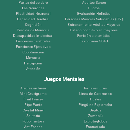
Partes del cerebro
Adultos Sanos
Las Neuronas
Pilotos
Plasticidad Neuronal
Evaluación Holistica
Capacidad Cerebral
Personas Mayores Saludables (iTV)
Cognición
Entrenamiento Adultos Mayores
Pérdida de Memoria
Estado cognitivo en mayores
Discapacidad Intelectual
Revisión sistemática
Funciones cerebrales
Taxonomía SG4D
Funciones Ejecutivas
Coordinación
Memoria
Percepción
Atención
Juegos Mentales
Ajedrez en línea
Ranaventuras
Mini Crucigrama
Línea de Caramelos
Fruit Frenzy
Puzles
Pipe Panic
Pingüino Explorador
Crystal Miner
Dígitos
Solitario
Zumbalú
Robo Factory
Explotaglobos
Ant Escape
Encrucijada