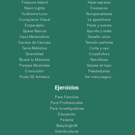
Treasure Island
Hiper-espacio
Neon Lights
Frescazoo
Vuélveme Loco
Rompecabezas
Crucigrama Visual
La gasolinera
Emparéjalo
Pares y sumas
Space Rescue
Apunta y resta
Caos Matemático
Desafío ratón
Carrera de Canicas
Tensión perfecta
Tenis Melódico
Corta y cae
Scrambled
Cruzafichas
Busca tu Mascota
Nenúfares
Parejas Musicales
Golpea al topo
Cronocolor
Palabrájaros
Puzle 3D Artístico
Ver más juegos...
Ejercicios
Para Familias
Para Profesionales
Para investigadores
Educación
Patente
Babybright®
Distribuidores