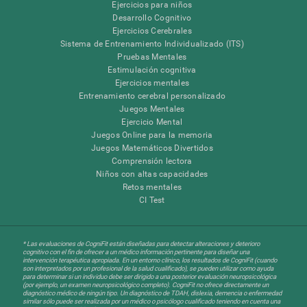
Ejercicios para niños
Desarrollo Cognitivo
Ejercicios Cerebrales
Sistema de Entrenamiento Individualizado (ITS)
Pruebas Mentales
Estimulación cognitiva
Ejercicios mentales
Entrenamiento cerebral personalizado
Juegos Mentales
Ejercicio Mental
Juegos Online para la memoria
Juegos Matemáticos Divertidos
Comprensión lectora
Niños con altas capacidades
Retos mentales
CI Test
* Las evaluaciones de CogniFit están diseñadas para detectar alteraciones y deterioro
cognitivo con el fin de ofrecer a un médico información pertinente para diseñar una
intervención terapéutica apropiada. En un entorno clínico, los resultados de CogniFit (cuando
son interpretados por un profesional de la salud cualificado), se pueden utilizar como ayuda
para determinar si un individuo debe ser dirigido a una posterior evaluación neuropsicológica
(por ejemplo, un examen neuropsicológico completo). CogniFit no ofrece directamente un
diagnóstico médico de ningún tipo. Un diagnóstico de TDAH, dislexia, demencia o enfermedad
similar sólo puede ser realizada por un médico o psicólogo cualificado teniendo en cuenta una