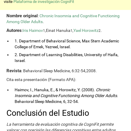
visite
Plataforma de investigación CogniFit
Nombre original
:
Chronic Insomnia and Cognitive Functioning
Among Older Adults
.
Autores
:
Iris Haimov
,Einat Hanuka
,
Yael Horowitz
.
1
1
2
1. Department of Behavioral Science, Max Stern Academic
College of Emek, Yezreel, Israel.
2. Department of Learning Disabilities, University of Haifa,
Israel.
Revista
: Behavioral Sleep Medicine, 6:32-54,2008.
Cita esta presentación (Formato APA):
Haimov, I., Hanuka, E., & Horowitz, Y. (2008).
Chronic
Insomnia and Cognitive Functioning Among Older Adults
.
Behavioral Sleep Medicine, 6, 32-54.
Conclusión del Estudio
La herramienta de evaluación cognitiva de CogniFit permite
valorar con precisión las diferencias cognitivas entre adultos