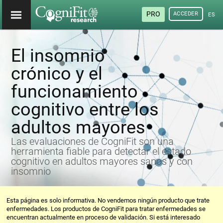
PRO
ACCEDER
ESP
El insomnio
crónico y el
funcionamiento
cognitivo entre los
adultos mayores
Las evaluaciones de CogniFit son una
herramienta fiable para detectar el estado
cognitivo en adultos mayores sanos y con
insomnio
Esta página es solo informativa. No vendemos ningún producto que trate
enfermedades. Los productos de CogniFit para tratar enfermedades se
encuentran actualmente en proceso de validación. Si está interesado