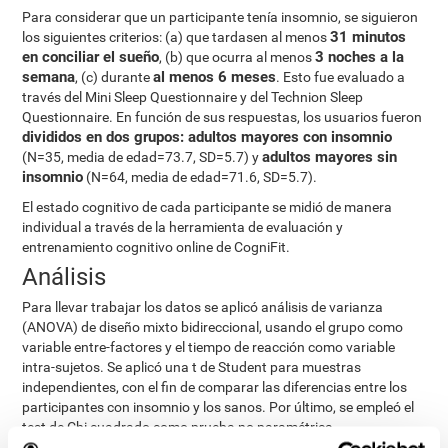
Para considerar que un participante tenía insomnio, se siguieron
31 minutos
los siguientes criterios: (a) que tardasen al menos
en conciliar el sueño
3 noches a la
, (b) que ocurra al menos
semana
al menos 6 meses
, (c) durante
. Esto fue evaluado a
través del Mini Sleep Questionnaire y del Technion Sleep
Questionnaire. En función de sus respuestas, los usuarios fueron
divididos en dos grupos: adultos mayores con insomnio
adultos mayores sin
(N=35, media de edad=73.7, SD=5.7) y
insomnio
(N=64, media de edad=71.6, SD=5.7).
El estado cognitivo de cada participante se midió de manera
individual a través de la herramienta de evaluación y
entrenamiento cognitivo online de CogniFit.
Análisis
Para llevar trabajar los datos se aplicó análisis de varianza
(ANOVA) de diseño mixto bidireccional, usando el grupo como
variable entre-factores y el tiempo de reacción como variable
intra-sujetos. Se aplicó una t de Student para muestras
independientes, con el fin de comparar las diferencias entre los
participantes con insomnio y los sanos. Por último, se empleó el
test de Chi cuadrado como prueba no paramétrica.