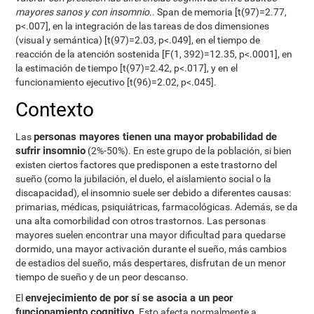
mayores sanos y con insomnio.
. Span de memoria [t(97)=2.77,
p<.007], en la integración de las tareas de dos dimensiones
(visual y semántica) [t(97)=2.03, p<.049], en el tiempo de
reacción de la atención sostenida [F(1, 392)=12.35, p<.0001], en
la estimación de tiempo [t(97)=2.42, p<.017], y en el
funcionamiento ejecutivo [t(96)=2.02, p<.045].
Contexto
personas mayores tienen una mayor probabilidad de
Las
sufrir insomnio
(2%-50%). En este grupo de la población, si bien
existen ciertos factores que predisponen a este trastorno del
sueño (como la jubilación, el duelo, el aislamiento social o la
discapacidad), el insomnio suele ser debido a diferentes causas:
primarias, médicas, psiquiátricas, farmacológicas. Además, se da
una alta comorbilidad con otros trastornos. Las personas
mayores suelen encontrar una mayor dificultad para quedarse
dormido, una mayor activación durante el sueño, más cambios
de estadios del sueño, más despertares, disfrutan de un menor
tiempo de sueño y de un peor descanso.
envejecimiento de por sí se asocia a un peor
El
funcionamiento cognitivo
. Esto afecta normalmente a