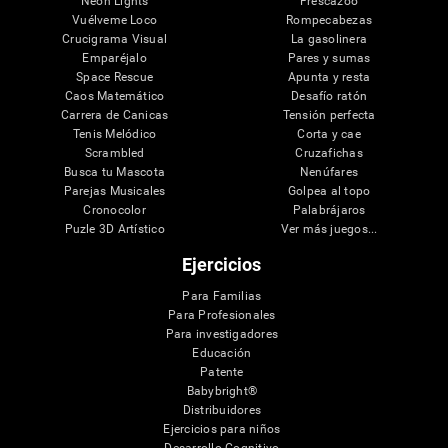
Neon Lights
Frescazoo
Vuélveme Loco
Rompecabezas
Crucigrama Visual
La gasolinera
Emparéjalo
Pares y sumas
Space Rescue
Apunta y resta
Caos Matemático
Desafío ratón
Carrera de Canicas
Tensión perfecta
Tenis Melódico
Corta y cae
Scrambled
Cruzafichas
Busca tu Mascota
Nenúfares
Parejas Musicales
Golpea al topo
Cronocolor
Palabrájaros
Puzle 3D Artístico
Ver más juegos...
Ejercicios
Para Familias
Para Profesionales
Para investigadores
Educación
Patente
Babybright®
Distribuidores
Ejercicios para niños