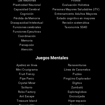
Las Neuronas
Pilotos
Plasticidad Neuronal
Evaluación Holistica
Capacidad Cerebral
Personas Mayores Saludables (iTV)
Cognición
Entrenamiento Adultos Mayores
Pérdida de Memoria
Estado cognitivo en mayores
Discapacidad Intelectual
Revisión sistemática
Funciones cerebrales
Taxonomía SG4D
Funciones Ejecutivas
Coordinación
Memoria
Percepción
Atención
Juegos Mentales
Ajedrez en línea
Ranaventuras
Mini Crucigrama
Línea de Caramelos
Fruit Frenzy
Puzles
Pipe Panic
Pingüino Explorador
Crystal Miner
Dígitos
Solitario
Zumbalú
Robo Factory
Explotaglobos
Ant Escape
Encrucijada
Treasure Island
Hiper-espacio