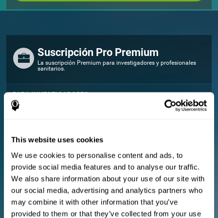
Suscripción Pro Premium
La suscripción Premium para investigadores y profesionales
sanitarios.
PARA INVESTIGADORES
Añade tu logo
Gestiona tu equipo
Crear Entrenamiento Personalizado
This website uses cookies
Documento de consentimiento electrónico (estudios)
¡Obtén un 10% de descuento en todas las futuras licencias de
We use cookies to personalise content and ads, to
evaluación y entrenamiento!
provide social media features and to analyse our traffic.
2 licencias GRATIS para que puedas empezar
We also share information about your use of our site with
our social media, advertising and analytics partners who
Plan mensual
may combine it with other information that you’ve
provided to them or that they’ve collected from your use
Plan anual