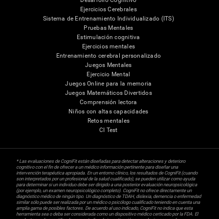
Desarrollo Cognitivo
Ejercicios Cerebrales
Sistema de Entrenamiento Individualizado (ITS)
Pruebas Mentales
Estimulación cognitiva
Ejercicios mentales
Entrenamiento cerebral personalizado
Juegos Mentales
Ejercicio Mental
Juegos Online para la memoria
Juegos Matemáticos Divertidos
Comprensión lectora
Niños con altas capacidades
Retos mentales
CI Test
* Las evaluaciones de CogniFit están diseñadas para detectar alteraciones y deterioro
cognitivo con el fin de ofrecer a un médico información pertinente para diseñar una
intervención terapéutica apropiada. En un entorno clínico, los resultados de CogniFit (cuando
son interpretados por un profesional de la salud cualificado), se pueden utilizar como ayuda
para determinar si un individuo debe ser dirigido a una posterior evaluación neuropsicológica
(por ejemplo, un examen neuropsicológico completo). CogniFit no ofrece directamente un
diagnóstico médico de ningún tipo. Un diagnóstico de TDAH, dislexia, demencia o enfermedad
similar sólo puede ser realizada por un médico o psicólogo cualificado teniendo en cuenta una
amplia gama de posibles factores. De acuerdo al uso indicado, CogniFit no indica que esta
herramienta sea o deba ser considerada como un dispositivo médico certicado por la FDA. El