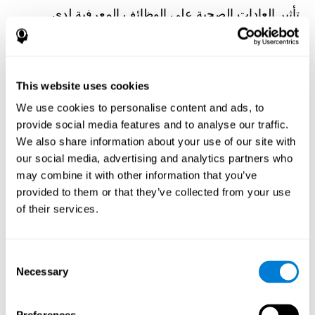
تأثير العادات الصحية على الوظائف المعرفية لدى
مجموعة من مرضى غسيل الكلى
Olczyk, P., Jerzak, P., Letachowicz, K., Gołębiowski, T.,
Krajewska, M., & Kusztal, M. (2023). The Influence of Healthy
Habits on Cognitive Functions in a Group of Hemodialysis
Patients. Journal Of Clinical Medicine, 12(5), 2042.
This website uses cookies
https://doi.org/10.3390/jcm12052042
We use cookies to personalise content and ads, to
انظر النص الكامل للمقالة
provide social media features and to analyse our traffic.
We also share information about your use of our site with
our social media, advertising and analytics partners who
may combine it with other information that you’ve
provided to them or that they’ve collected from your use
of their services.
تقلب سياق البيئة وتعلم الكلمات العرضي: دراسة
الواقع الافتراضي
Consent
Rocabado, F., González Alonso, J., & Duñabeitia, J. A. (2022).
Necessary
Environment Context Variability and Incidental Word Learning: A
Selection
Virtual Reality Study. Brain Sciences, 12(11), 1516.
https://doi.org/10.3390/brainsci12111516