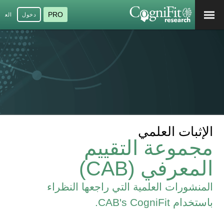
PRO
دخول
العرب
الإثبات العلمي
مجموعة التقييم
المعرفي (CAB)
المنشورات العلمية التي راجعها النظراء
باستخدام CAB's CogniFit.