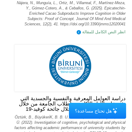
Nájera, N., Munguía, L., Ortiz, M., Villarreal, F., Martínez-Meza,
Y., Gómez-Cotero, A., & Ceballos, G. (2025). Epicatechin-
Enriched Cacao Subproducts Improve Cognition in Older
Subjects: Proof of Concept. Journal Of Mind And Medical
Sciences, 12(2), 41. https://doi.org/10.3390/jmms12020041
انظر النص الكامل للمقالة
دراسة العوامل المعرفية والنفسية والجسدية التي
تؤثر على الأداء الأكاديمي لطلاب الجامعة من خلال
تحليل المكونات الرئيسية خلال جائحة كوفيد-19
هل تحتاج مساعدة؟
Öztürk, B., Büyükeri̇K, B. B. U., Akarsu, R. B. U., & Çeli̇K, Y. B.
Ü. (2022). Investigation of cognitive, psychological and physical
factors affecting academic performance of university students by