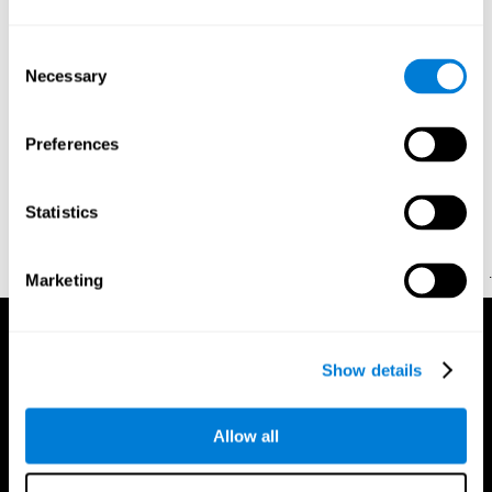
المراجع:
Consent
Necessary
Selection
Greenberg, L. M., Kindschi, C. L., & Corman, C. L. (1996).
TOVA test of variables of attention: clinical guide. St. Paul, MN:
TOVA Research Foundation.
Preferences
Stroop, J. R (1935). Studies of interference in serial verbal
reactions. Journal of experimental psychology, 18(6), 643.
Statistics
Whiteside A., A synopsis of the Vienna Test System: A computer
aided psychological diagnosis. JOPED, 2002, 5 (1), 41–50.
.
Marketing
Show details
Allow all