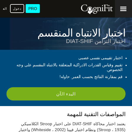
PRO
دخول
العرب
اختبار الانتباه المنقسم
اختبار التزامن DIAT-SHIF
اختبار تقييمى نفسى عصبى
تقييم وقياس القدرات الادراكية المتعلقة بالانتباه المقسم على وجه
الخصوص.
قم بمقارنة النتائج بحسب العمر. حاوله!
البدء الآن
المواصفات التقنية للمهمة
يعتمد اختبار محاكاة DIAT-SHIF على اختبار Stroop الكلاسيكي
(Stroop ، 1935) ونظام اختبار فيينا (Whiteside ، 2002) واختبار