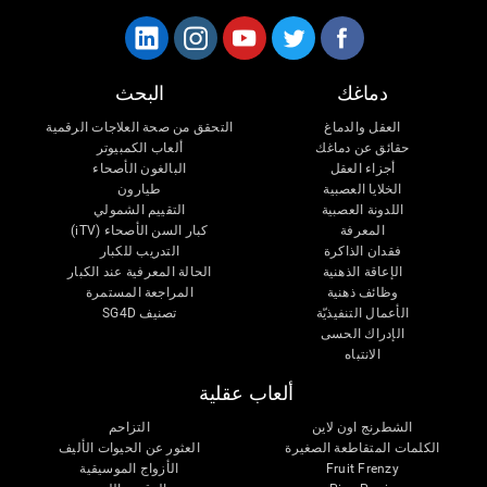
دماغك
البحث
العقل والدماغ
التحقق من صحة العلاجات الرقمية
حقائق عن دماغك
ألعاب الكمبيوتر
أجزاء العقل
البالغون الأصحاء
الخلايا العصبية
طيارون
اللدونة العصبية
التقييم الشمولي
المعرفة
كبار السن الأصحاء (iTV)
فقدان الذاكرة
التدريب للكبار
الإعاقة الذهنية
الحالة المعرفية عند الكبار
وظائف ذهنية
المراجعة المستمرة
الأعمال التنفيذيّة
تصنيف SG4D
الإدراك الحسى
الانتباه
ألعاب عقلية
الشطرنج اون لاين
التزاحم
الكلمات المتقاطعة الصغيرة
العثور عن الحيوات الأليف
Fruit Frenzy
الأزواج الموسيقية