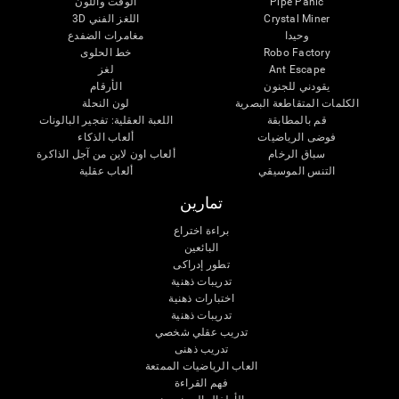
Pipe Panic
الوقت واللون
Crystal Miner
اللغز الفني 3D
وحيدا
مغامرات الضفدع
Robo Factory
خط الحلوى
Ant Escape
لغز
يقودني للجنون
الأرقام
الكلمات المتقاطعة البصرية
لون النحلة
قم بالمطابقة
اللعبة العقلية: تفجير البالونات
فوضى الرياضيات
ألعاب الذكاء
سباق الرخام
ألعاب اون لاين من آجل الذاكرة
التنس الموسيقي
ألعاب عقلية
تمارين
براءة اختراع
البائعين
تطور إدراكى
تدريبات ذهنية
اختبارات ذهنية
تدريبات ذهنية
تدريب عقلي شخصي
تدريب ذهنى
العاب الرياضيات الممتعة
فهم القراءة