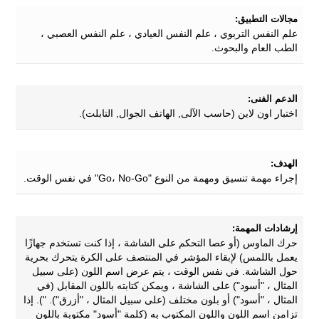
مجالات التطبيق:
علم النفس التربوي ، علم النفس العيادي ، علم النفس العصبي ،
الطب العام والبحوث.
الدعم الفنى:
اختبار اون لاين (حاسب الآلى, الهاتف الجوال, التابلت).
الهدف:
إجراء مهمة تنسيق ومهمة من النوع "Go، No-Go" في نفس الوقت.
إرشادات المهمة:
حرك الماوس (أو عصا التحكم على الشاشة ، إذا كنت تستخدم جهازًا
يعمل باللمس) لإبقاء المؤشر في المنتصف على الكرة يتحرك بحرية
حول الشاشة. في نفس الوقت ، يتم عرض اسم اللون (على سبيل
المثال ، "أسود") على الشاشة ، ويمكن كتابته باللون المقابل (في
المثال ، "أسود") أو بلون مختلف (على سبيل المثال ، "أزرق"). "). إذا
تزامن اسم اللون واللون المكتوب به (كلمة "أسود" مكتوبة باللون