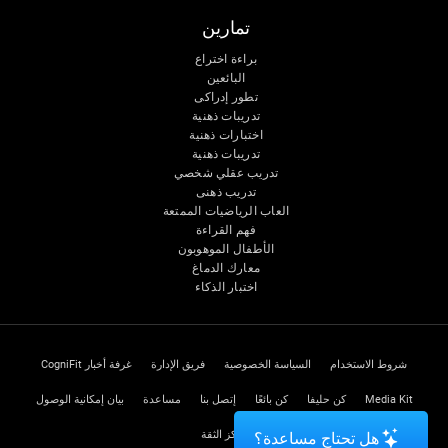
تمارين
براءة اختراع
البائعين
تطور إدراكى
تدريبات ذهنية
اختبارات ذهنية
تدريبات ذهنية
تدريب عقلي شخصي
تدريب ذهنى
العاب الرياضيات الممتعة
فهم القراءة
الأطفال الموهوبون
معارك الدماغ
اختبار الذكاء
شروط الاستخدام
السياسة الخصوصية
فريق الإدارة
غرفة أخبار CogniFit
Media Kit
كن حليفا
كن بائعًا
إتصل بنا
مساعدة
بيان إمكانية الوصول
مركز الثقة
هل تحتاج مساعدة؟