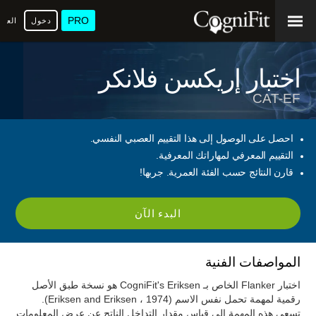
PRO
دخول
العرب
اختبار إريكسن فلانكر
CAT-EF
احصل على الوصول إلى هذا التقييم العصبي النفسي.
التقييم المعرفي لمهاراتك المعرفية.
قارن النتائج حسب الفئة العمرية. جربها!
البدء الآن
المواصفات الفنية
اختبار Flanker الخاص بـ CogniFit's Eriksen هو نسخة طبق الأصل
رقمية لمهمة تحمل نفس الاسم (Eriksen and Eriksen ، 1974).
تسعى هذه المهمة إلى قياس مقدار التداخل الناتج عن عرض المعلومات