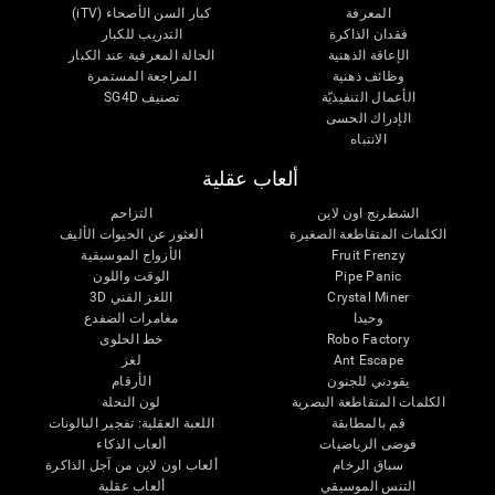
المعرفة
كبار السن الأصحاء (iTV)
فقدان الذاكرة
التدريب للكبار
الإعاقة الذهنية
الحالة المعرفية عند الكبار
وظائف ذهنية
المراجعة المستمرة
الأعمال التنفيذيّة
تصنيف SG4D
الإدراك الحسى
الانتباه
ألعاب عقلية
الشطرنج اون لاين
التزاحم
الكلمات المتقاطعة الصغيرة
العثور عن الحيوات الأليف
Fruit Frenzy
الأزواج الموسيقية
Pipe Panic
الوقت واللون
Crystal Miner
اللغز الفني 3D
وحيدا
مغامرات الضفدع
Robo Factory
خط الحلوى
Ant Escape
لغز
يقودني للجنون
الأرقام
الكلمات المتقاطعة البصرية
لون النحلة
قم بالمطابقة
اللعبة العقلية: تفجير البالونات
فوضى الرياضيات
ألعاب الذكاء
سباق الرخام
ألعاب اون لاين من آجل الذاكرة
التنس الموسيقي
ألعاب عقلية