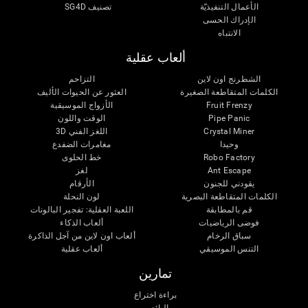
الأعمال التنفيذيّة
تصنيف SG4D
الإدراك الحسى
الانتباه
ألعاب عقلية
الشطرنج اون لاين
التزاحم
الكلمات المتقاطعة الصغيرة
العثور عن الحيوات الأليف
Fruit Frenzy
الأزواج الموسيقية
Pipe Panic
الوقت واللون
Crystal Miner
اللغز الفني 3D
وحيدا
مغامرات الضفدع
Robo Factory
خط الحلوى
Ant Escape
لغز
يقودني للجنون
الأرقام
الكلمات المتقاطعة البصرية
لون النحلة
قم بالمطابقة
اللعبة العقلية: تفجير البالونات
فوضى الرياضيات
ألعاب الذكاء
سباق الرخام
ألعاب اون لاين من آجل الذاكرة
التنس الموسيقي
ألعاب عقلية
تمارين
براءة اختراع