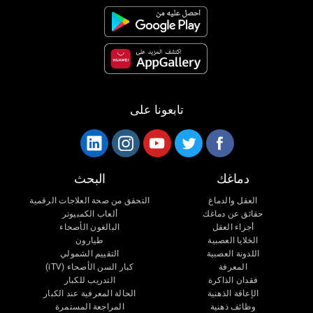
تابعونا على
دماغك
البحث
العقل والدماغ
التحقق من صحة العلاجات الرقمية
حقائق عن دماغك
ألعاب الكمبيوتر
أجزاء العقل
البالغون الأصحاء
الخلايا العصبية
طيارون
اللدونة العصبية
التقييم الشمولي
المعرفة
كبار السن الأصحاء (iTV)
فقدان الذاكرة
التدريب للكبار
الإعاقة الذهنية
الحالة المعرفية عند الكبار
وظائف ذهنية
المراجعة المستمرة