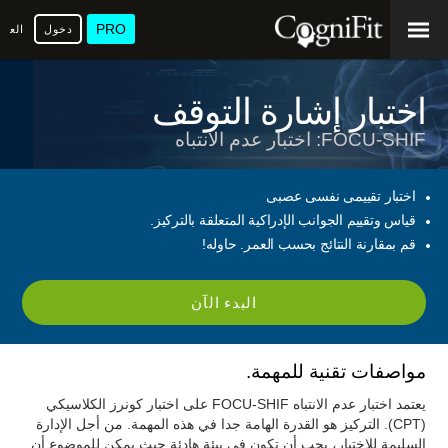
PRO
دخول
العرب
اختبار إشارة التوقف
FOCU-SHIF: اختبار عدم الانتباه
اختبار تقييمى نفسى عصبى
قياس وتقييم الجوانب الإدراكية المتعلقة بالتركيز.
قم بمقارنة النتائج بحسب العمر. حاوله!
البدء الآن
مواصفات تقنية للمهمة.
يعتمد اختبار عدم الانتباه FOCU-SHIF على اختبار كونرز الكلاسيكي
(CPT). التركيز هو القدرة الهامة جدا في هذه المهمة. من أجل الإدارة
السليمة للاختبار، يجب أن تكون في بيئة هادئة حيث يمكن للموضوع أن