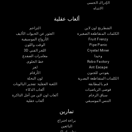
الإدراك الحسى
الانتباه
ألعاب عقلية
الشطرنج اون لاين
التزاحم
الكلمات المتقاطعة الصغيرة
العثور عن الحيوات الأليف
Fruit Frenzy
الأزواج الموسيقية
Pipe Panic
الوقت واللون
Crystal Miner
اللغز الفني 3D
وحيدا
مغامرات الضفدع
Robo Factory
خط الحلوى
Ant Escape
لغز
يقودني للجنون
الأرقام
الكلمات المتقاطعة البصرية
لون النحلة
قم بالمطابقة
اللعبة العقلية: تفجير البالونات
فوضى الرياضيات
ألعاب الذكاء
سباق الرخام
ألعاب اون لاين من آجل الذاكرة
التنس الموسيقي
ألعاب عقلية
تمارين
براءة اختراع
البائعين
تطور إدراكى