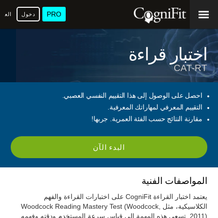
PRO
دخول
العرب
اختبار قراءة
CAT-RT
احصل على الوصول إلى هذا التقييم النفسي العصبي.
التقييم المعرفي لمهاراتك المعرفية.
مقارنة النتائج حسب الفئة العمرية. جربها!
البدء الآن
المواصفات الفنية
يعتمد اختبار القراءة CogniFit على اختبارات القراءة والفهم
الكلاسيكية، مثل Woodcock Reading Mastery Test (Woodcock,
2011). تسعى هذه المهمة إلى قياس سرعة المستخدم ودقته وفهمه