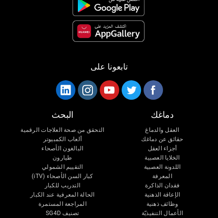
تابعونا على
دماغك
البحث
العقل والدماغ
التحقق من صحة العلاجات الرقمية
حقائق عن دماغك
ألعاب الكمبيوتر
أجزاء العقل
البالغون الأصحاء
الخلايا العصبية
طيارون
اللدونة العصبية
التقييم الشمولي
المعرفة
كبار السن الأصحاء (iTV)
فقدان الذاكرة
التدريب للكبار
الإعاقة الذهنية
الحالة المعرفية عند الكبار
وظائف ذهنية
المراجعة المستمرة
الأعمال التنفيذيّة
تصنيف SG4D