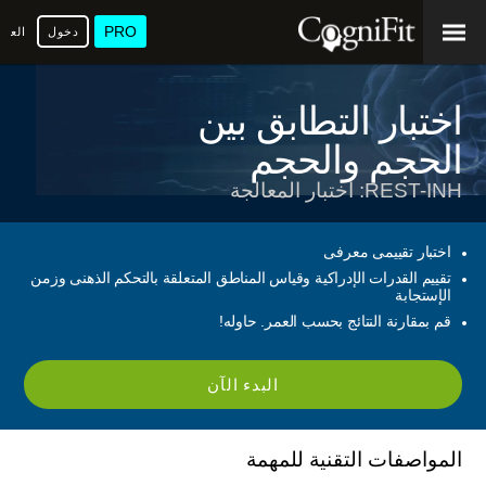
PRO
دخول
العرب
اختبار التطابق بين
الحجم والحجم
REST-INH: اختبار المعالجة
اختبار تقييمى معرفى
تقييم القدرات الإدراكية وقياس المناطق المتعلقة بالتحكم الذهنى وزمن
الإستجابة
قم بمقارنة النتائج بحسب العمر. حاوله!
البدء الآن
المواصفات التقنية للمهمة