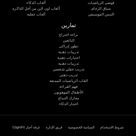
فوضى الرياضيات
ألعاب الذكاء
سباق الرخام
ألعاب اون لاين من آجل الذاكرة
التنس الموسيقي
ألعاب عقلية
تمارين
براءة اختراع
البائعين
تطور إدراكى
تدريبات ذهنية
اختبارات ذهنية
تدريبات ذهنية
تدريب عقلي شخصي
تدريب ذهنى
العاب الرياضيات الممتعة
فهم القراءة
الأطفال الموهوبون
معارك الدماغ
اختبار الذكاء
شروط الاستخدام
السياسة الخصوصية
فريق الإدارة
غرفة أخبار CogniFit