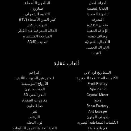
أجزاء العقل
البالغون الأصحاء
الخلايا العصبية
طيارون
اللدونة العصبية
التقييم الشمولي
المعرفة
كبار السن الأصحاء (iTV)
فقدان الذاكرة
التدريب للكبار
الإعاقة الذهنية
الحالة المعرفية عند الكبار
وظائف ذهنية
المراجعة المستمرة
الأعمال التنفيذيّة
تصنيف SG4D
الإدراك الحسى
الانتباه
ألعاب عقلية
الشطرنج اون لاين
التزاحم
الكلمات المتقاطعة الصغيرة
العثور عن الحيوات الأليف
Fruit Frenzy
الأزواج الموسيقية
Pipe Panic
الوقت واللون
Crystal Miner
اللغز الفني 3D
وحيدا
مغامرات الضفدع
Robo Factory
خط الحلوى
Ant Escape
لغز
يقودني للجنون
الأرقام
الكلمات المتقاطعة البصرية
لون النحلة
قم بالمطابقة
اللعبة العقلية: تفجير البالونات