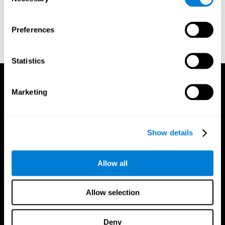
Selection
المراجع
Preferences
Stroop, J. R (1935). Studies of interference in serial verbal
reactions. Journal of experimental psychology, 18(6), 643
Statistics
Marketing
Show details
Allow all
Allow selection
Deny