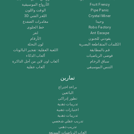
Fruit Frenzy
الأزواج الموسيقية
Pipe Panic
الوقت واللون
Crystal Miner
اللغز الفني 3D
وحيدا
مغامرات الضفدع
Robo Factory
خط الحلوى
Ant Escape
لغز
يقودني للجنون
الأرقام
الكلمات المتقاطعة البصرية
لون النحلة
قم بالمطابقة
اللعبة العقلية: تفجير البالونات
فوضى الرياضيات
ألعاب الذكاء
سباق الرخام
ألعاب اون لاين من آجل الذاكرة
التنس الموسيقي
ألعاب عقلية
تمارين
براءة اختراع
البائعين
تطور إدراكى
تدريبات ذهنية
اختبارات ذهنية
تدريبات ذهنية
تدريب عقلي شخصي
تدريب ذهنى
العاب الرياضيات الممتعة