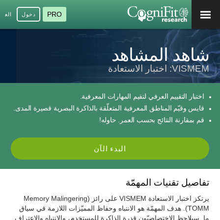
PRO
دخول
العرب
شاهد المشاهد
VISMEM: اختبار الاستعادة
اختبار التقييم العرفي لتقيم المهارات المعرفية.
قايس وقيّم المناطق المعرفية المتعلّقة بالذاكرة البصرية قصيرة المدى.
قم بمقارنة النتائج بحسب العمر. حاوله!
البدء الآن
تفاصيل تقنيات المهمّة
يرتكز اختبار الاستعادة VISMEM على رائز (Memory Malingering
(TOMM. هدف المهمّة هو الانتباه وحفاظ المميّزات اللازمة في سياق
ما. سيلاحظ الاختصاصيّون قدرة الذاكرة للمستخدم، والانتباه والاعتراف