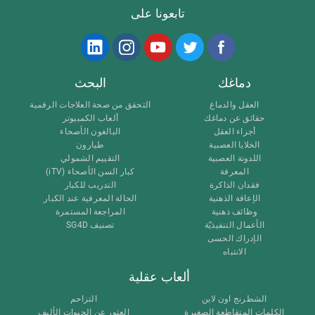
تابعونا على
دماغك
البحث
العقل والدماغ
التحقق من صحة العلاجات الرقمية
حقائق عن دماغك
ألعاب الكمبيوتر
أجزاء العقل
البالغون الأصحاء
الخلايا العصبية
طيارون
اللدونة العصبية
التقييم الشمولي
المعرفة
كبار السن الأصحاء (iTV)
فقدان الذاكرة
التدريب للكبار
الإعاقة الذهنية
الحالة المعرفية عند الكبار
وظائف ذهنية
المراجعة المستمرة
الأعمال التنفيذيّة
تصنيف SG4D
الإدراك الحسى
الانتباه
ألعاب عقلية
الشطرنج اون لاين
التزاحم
الكلمات المتقاطعة الصغيرة
العثور عن الحيوات الأليف