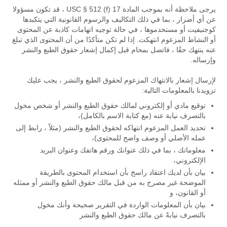
يرجى ملاحظة أنه بموجب المادة 17 USC § 512 (f) ، قد تكون مسؤولا
عن أي أضرار ، بما في ذلك التكاليف والرسوم القانونية التي يتكبدها
كوجنيفيت أو مستخدموها ، في حالة توجيه اتهامات كاذبة عن المحتوى
أو النشاط المزعوم انتهكت. إذا لم تكن متأكدًا من أن المحتوى الذي تبلغ
عنه ينتهك حقًا ، فاتصل بمحام قبل إكمال إشعار حقوق الطبع والنشر
وإرساله.
لإرسال إشعار بالانتهاك المزعوم لحقوق الطبع والنشر ، يجب عليك
تزويدنا بالمعلومات التالية:
توقيع مادي أو إلكتروني لمالك حقوق الطبع والنشر أو شخص مخول
بالتصرف نيابة عنه (مع كتابة الاسم بالكامل)،
تحديد العمل المزعوم انتهاكه لحقوق الطبع والنشر (مثلاً ، رابط إلى
عمله الأصلي أو وصف واضح للمحتوى)،
معلوماتك ، بما في ذلك عنوانك ورقم هاتفك وعنوان البريد
الإلكتروني،
بيان بأن لديك اعتقاد راسخ بأن استخدام المحتوى بالطريقة
الموضحة غير مصرح به من قبل مالك حقوق الطبع والنشر أو ممثله
أو القانون، و
بيان بأن المعلومات الواردة في التقرير صحيحة وأنك مخول
بالتصرف نيابةً عن مالك حقوق الطبع والنشر