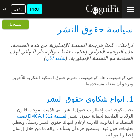
PRO
دخول
العرب
التسجيل
سياسة حقوق النشر
لراحتك ، قمنا بترجمة النسخة الإنجليزية من هذه الصفحة.
هذه الترجمة لأغراض إعلامية فقط ، والإصدار النهائي لهذه
الصفحة هو النسخة الإنجليزية. (
)
شاهد الآن
في كوجنيفيت، Ltd كوجنيفيت، نحترم حقوق الملكية الفكرية للآخرين
ونرجو أن يفعله مستخدمينا.
1
. أنواع شكاوى حقوق النشر
يجيب كوجنيفيت إخطارات حقوق النشر التي قدّمت بموجب قانون
الولايات المتّحدة لحماية حقوق النشر.
القسمة 512 لDMCA تصف
المتطلبات القانونية اللازمة لإعلام انتهاك حقوق النشر رسميّاً، ويعطي
تعليمات حول كيف يستطيع جزء أن يستأنف إزالة ما من خلال إرسال
إخطار الموافقة.