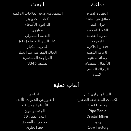
دماغك
البحث
العقل والدماغ
التحقق من صحة العلاجات الرقمية
حقائق عن دماغك
ألعاب الكمبيوتر
أجزاء العقل
البالغون الأصحاء
الخلايا العصبية
طيارون
اللدونة العصبية
التقييم الشمولي
المعرفة
كبار السن الأصحاء (iTV)
فقدان الذاكرة
التدريب للكبار
الإعاقة الذهنية
الحالة المعرفية عند الكبار
وظائف ذهنية
المراجعة المستمرة
الأعمال التنفيذيّة
تصنيف SG4D
الإدراك الحسى
الانتباه
ألعاب عقلية
الشطرنج اون لاين
التزاحم
الكلمات المتقاطعة الصغيرة
العثور عن الحيوات الأليف
Fruit Frenzy
الأزواج الموسيقية
Pipe Panic
الوقت واللون
Crystal Miner
اللغز الفني 3D
وحيدا
مغامرات الضفدع
Robo Factory
خط الحلوى