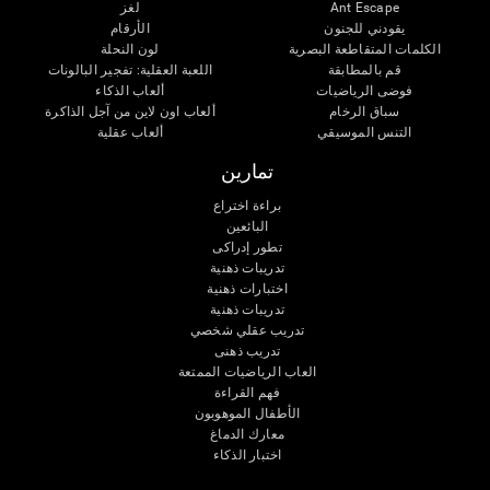
Ant Escape
لغز
يقودني للجنون
الأرقام
الكلمات المتقاطعة البصرية
لون النحلة
قم بالمطابقة
اللعبة العقلية: تفجير البالونات
فوضى الرياضيات
ألعاب الذكاء
سباق الرخام
ألعاب اون لاين من آجل الذاكرة
التنس الموسيقي
ألعاب عقلية
تمارين
براءة اختراع
البائعين
تطور إدراكى
تدريبات ذهنية
اختبارات ذهنية
تدريبات ذهنية
تدريب عقلي شخصي
تدريب ذهنى
العاب الرياضيات الممتعة
فهم القراءة
الأطفال الموهوبون
معارك الدماغ
اختبار الذكاء