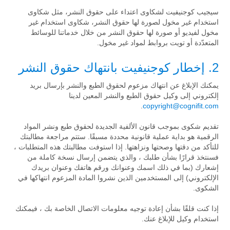
سيجيب كوجنيفيت لشكاوى اعتداء على حقوق النشر، مثل شكاوى
استخدام غير مخول لصورة لها حقوق النشر، شكاوى استخدام غير
مخول لفيديو أو صورة لها حقوق النشر من خلال خدماتنا للوسائط
المتعدّدة أو تويت بروابط لمواد غير مخول.
2
. إخطار كوجنيفيت بانتهاك حقوق النشر
يمكنك الإبلاغ عن انتهاك مزعوم لحقوق الطبع والنشر بإرسال بريد
إلكتروني إلى وكيل حقوق الطبع والنشر المعين لدينا
.
copyright@cognifit.com
تقديم شكوى بموجب قانون الألفية الجديدة لحقوق طبع ونشر المواد
الرقمية هو بداية عملية قانونية محددة مسبقًا. ستتم مراجعة مطالبتك
للتأكد من دقتها وصحتها ونزاهتها. إذا استوفت مطالبتك هذه المتطلبات ،
فسنتخذ قرارًا بشأن طلبك ، والذي يتضمن إرسال نسخة كاملة من
إشعارك (بما في ذلك اسمك وعنوانك ورقم هاتفك وعنوان بريدك
الإلكتروني) إلى المستخدمين الذين نشروا المادة المزعوم انتهاكها في
الشكوى.
إذا كنت قلقًا بشأن إعادة توجيه معلومات الاتصال الخاصة بك ، فيمكنك
استخدام وكيل للإبلاغ عنك.