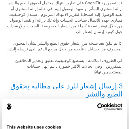
قد يتضمن رد CogniFit على تقارير انتهاك محتمل لحقوق الطبع والنشر
إزالة المحتوى المتأثر أو تقييد الوصول إليه. في حالة إزالة المحتوى أو
تقييد الوصول إليه استجابةً لتقرير الانتهاك المزعوم ، سيبذل كوجنيفيت
قصارى جهده للاتصال بصاحب الحساب وإبلاغك بإزالة أو تقييد الوصول
من خلال توفير نسخة كاملة من إشعار الخصوصية. السحب والإرشادات
حول كيفية إرسال إشعار الرد.
إذا لم تتلقَ بعد نسخة من إشعار حقوق الطبع والنشر بشأن المحتوى
المحذوف من حسابك ، فأجب من خلال مرجع الدعم الذي نرسله إليك..
في الظروف الملائمة ، يستطيع كوجنيفيت تعليق وتحذير المخالفين
المتكررين ، وفي الحالات الأكثر خطورة ، يتم إنهاء حسابات
المستخدمين نهائيًا.
3
.إرسال إشعار للرد على مطالبة بحقوق
الطبع والنشر
إذا كنت تعتقد أن المادة التي تم الإبلاغ عنها في إشعار حقوق الطبع
والنشر التي تلقيتها قد تم تحديدها بشكل خاطئ أو تم حذفها بسبب خطأ
، فيجب أن ترسل رد كما هو مفصل الآن.
This website uses cookies
قد ينتج عن إعادة نشر المواد المحذوفة استجابة لإشعار حقوق الطبع