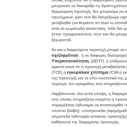
οποίες εξαρτάται. Αν η διαιρούμενη προσ
μπορούσε να διαταράξει τις δραστηριότητε
διαιρούμενη προσοχή, δεν μπορούμε να εί
ταυτόχρονα, γιατί τότε θα διατρέξουμε υψ
μεταβληθεί (να θυμάστε ότι είναι το επίπε
είναι σε κωματώδη κατάσταση, πάλι δεν μ
(στην πραγματικότητα, ούτε καν θα μπο
ξεχωριστά).
Αν και η διαιρούμενη προσοχή μπορεί να 
σχιζοφρένεια
, ή σε διάφορες διαταραχέ
Υπερκινητικότητας
(ΔΕΠΥ), η επίδραση 
αρκετά κοινό ότι η προσοχή μεταβάλλεται
(TCE) ή
εγκεφαλικό χτύπημα
(CVA ή εγ
της προσοχής και τα υπο-συστατικά της μπο
περιοχές του εγκεφάλου που επηρεάζονται
Λαμβάνοντας όλα αυτά υπόψη, η διαιρεμέν
στις οποίες επηρεάζεται ελάχιστα η προσο
παραμέληση (αδυναμία να ανταποκριθεί το
υποστεί βλάβη), υποπροσεξία (αφηρημάδ
απροσεξία (αδυναμία εστίασης προσοχής), 
καθήκοντά της διαιρεμένης προσοχής.