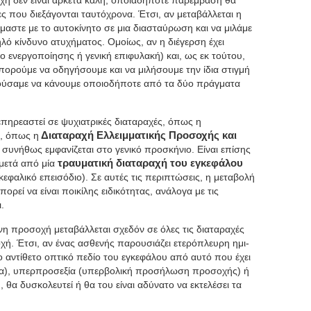
οχή δεν είναι αρκετά καλή, οποιαδήποτε παρέμβαση θα
ς που διεξάγονται ταυτόχρονα. Έτσι, αν μεταβάλλεται η
μαστε με το αυτοκίνητο σε μια διασταύρωση και να μιλάμε
ηλό κίνδυνο ατυχήματος. Ομοίως, αν η διέγερση έχει
δο ενεργοποίησης ή γενική επιφυλακή) και, ως εκ τούτου,
πορούμε να οδηγήσουμε και να μιλήσουμε την ίδια στιγμή
ρούσαμε να κάνουμε οποιοδήποτε από τα δύο πράγματα
επηρεαστεί σε ψυχιατρικές διαταραχές, όπως η
ς, όπως η
Διαταραχή Ελλειμματικής Προσοχής και
συνήθως εμφανίζεται στο γενικό προσκήνιο. Είναι επίσης
 μετά από μία
τραυματική διαταραχή του εγκεφάλου
κεφαλικό επεισόδιο). Σε αυτές τις περιπτώσεις, η μεταβολή
ρεί να είναι ποικίλης ειδικότητας, ανάλογα με τις
.
η προσοχή μεταβάλλεται σχεδόν σε όλες τις διαταραχές
χή. Έτσι, αν ένας ασθενής παρουσιάζει ετερόπλευρη ημι-
 αντίθετο οπτικό πεδίο του εγκεφάλου από αυτό που έχει
α), υπερπροσεξία (υπερβολική προσήλωση προσοχής) ή
θα δυσκολευτεί ή θα του είναι αδύνατο να εκτελέσει τα