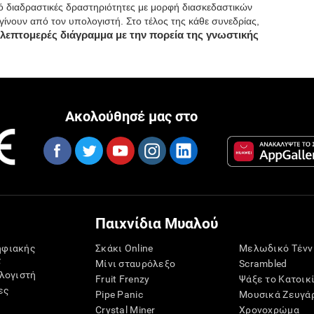
πό διαδραστικές δραστηριότητες με μορφή διασκεδαστικών
γίνουν από τον υπολογιστή. Στο τέλος της κάθε συνεδρίας,
α λεπτομερές διάγραμμα με την πορεία της γνωστικής
Ακολούθησέ μας στο
Παιχνίδια Μυαλού
ηφιακής
Σκάκι Online
Μελωδικό Τένν
ς
Μίνι σταυρόλεξο
Scrambled
ολογιστή
Fruit Frenzy
Ψάξε το Κατοικ
ες
Pipe Panic
Μουσικά Ζευγά
Crystal Miner
Χρονοχρώμα