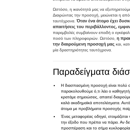
Ωστόσο, η ικανότητά μας να εξυπηρετούμε 
Διαιρώντας την προσοχή, μειώνεται η απ
ταυτόχρονα.
Όταν ένα άτομο έχει δυσκ
απαιτήσεις του περιβάλλοντος, εμφ
παρεμβολές συμβαίνουν επειδή ο εγκέφαλό
ποσό των πληροφοριών. Ωστόσο,
η πρα
την διαιρούμενη προσοχή μας
και, κα
μία δραστηριότητες ταυτόχρονα.
Παραδείγματα διά
Η διασπασμένη προσοχή είναι πολύ σ
παρακολουθούμε ό,τι λέει ο καθηγητής
κρατάμε σημειώσεις, απαιτεί διαιρούμ
καλά ακαδημαϊκά αποτελέσματα. Αυτό 
άτομα με προβλήματα προσοχής παί
Ένας μεταφορέας οδηγεί, ετοιμάζεται 
την έξοδο που πρέπει να πάρει. Αν δ
προσπέραση και το σήμα κυκλοφορίας