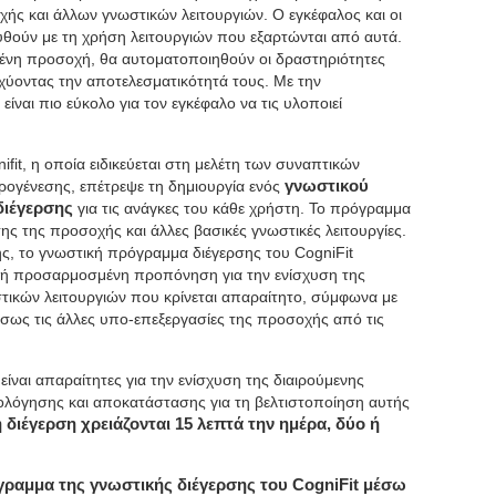
ς και άλλων γνωστικών λειτουργιών. Ο εγκέφαλος και οι
υθούν με τη χρήση λειτουργιών που εξαρτώνται από αυτά.
ένη προσοχή, θα αυτοματοποιηθούν οι δραστηριότητες
ύοντας την αποτελεσματικότητά τους. Με την
ναι πιο εύκολο για τον εγκέφαλο να τις υλοποιεί
it, η οποία ειδικεύεται στη μελέτη των συναπτικών
υρογένεσης, επέτρεψε τη δημιουργία ενός
γνωστικού
διέγερσης
για τις ανάγκες του κάθε χρήστη. Το πρόγραμμα
σης της προσοχής και άλλες βασικές γνωστικές λειτουργίες.
ς, το γνωστική πρόγραμμα διέγερσης του CogniFit
κή προσαρμοσμένη προπόνηση για την ενίσχυση της
ικών λειτουργιών που κρίνεται απαραίτητο, σύμφωνα με
ίσως τις άλλες υπο-επεξεργασίες της προσοχής από τις
.
είναι απαραίτητες για την ενίσχυση της διαιρούμενης
ξιολόγησης και αποκατάστασης για τη βελτιστοποίηση αυτής
 διέγερση χρειάζονται 15 λεπτά την ημέρα, δύο ή
ραμμα της γνωστικής διέγερσης του CogniFit μέσω