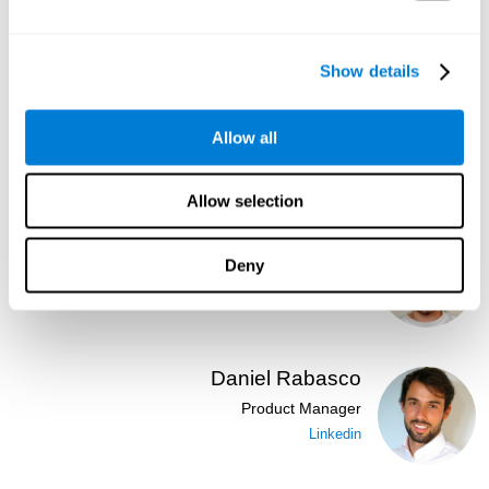
Linkedin
Show details
Blanca Fuertes
Head of Customer Success
Allow all
Linkedin
Allow selection
Lukas Häring
Deny
Head of AI
Linkedin
Daniel Rabasco
Product Manager
Linkedin