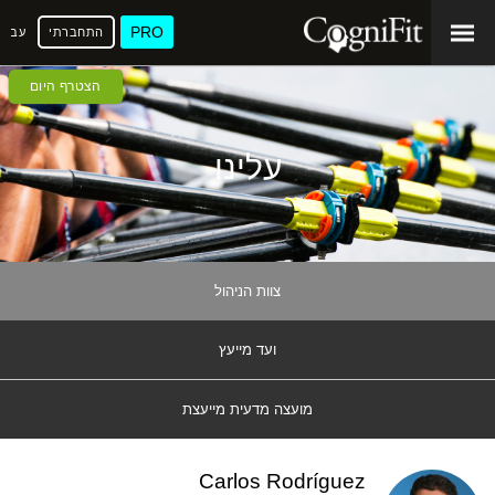
PRO
התחברתי
עברי
הצטרף היום
עלינו
צוות הניהול
ועד מייעץ
מועצה מדעית מייעצת
Carlos Rodríguez