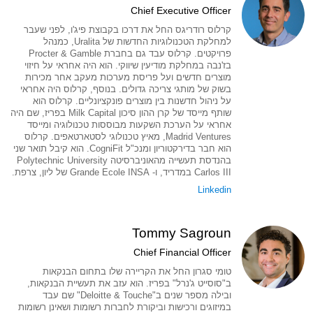
Chief Executive Officer
קרלוס רודריגס החל את דרכו בקבוצת פיג'ו, לפני שעבר
למחלקת הטכנולוגיות החדשות של Uralita, כמנהל
פרויקטים. קרלוס עבד גם בחברת Procter & Gamble
בז'נבה במחלקת מודיעין שיווקי. הוא היה אחראי על חיזוי
מוצרים חדשים ועל פריסת מערכות מעקב אחר מכירות
בשוק של מותגי צריכה גדולים. בנוסף, קרלוס היה אחראי
על ניהול חדשנות בין מוצרים פונקציונליים. קרלוס הוא
שותף מייסד של קרן ההון סיכון Milk Capital בפריז, שם היה
אחראי על הערכת השקעות מבוססות טכנולוגיה ומייסד
Madrid Ventures, מאיץ טכנולוגי לסטארטאפים. קרלוס
הוא חבר בדירקטוריון ומנכ"ל CogniFit. הוא קיבל תואר שני
בהנדסת תעשייה מהאוניברסיטה Polytechnic University
Carlos III במדריד, ו- Grande Ecole INSA של ליון, צרפת.
Linkedin
Tommy Sagroun
Chief Financial Officer
טומי סגרון החל את הקריירה שלו בתחום הבנקאות
ב"סוסייט ג'נרל" בפריז. הוא עזב את תעשיית הבנקאות,
ובילה מספר שנים ב"Deloitte & Touche" שם עבד
במיזוגים ורכישות וביקורת לחברות רשומות ושאינן רשומות