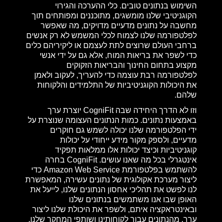
השימוש בנתונים טובים. כלי ההערכה והגירוי
הקוגניטיבי שלנו מומשגים, מתוכננים ומפותחים תוך
מחשבה על נתונים מדעיים מדויקים, מה שאפשר
לפלטפורמה שלנו לצמוח לכלי המשמש לא רק אנשים
ברחבי העולם שרוצים לתת לעצמם או ליקיריהם כלים
כדי לשפר את בריאות המוח, אלא גם על ידי אנשי
מקצוע בתחום החינוך והבריאות הזקוקים
לפלטפורמה רבת עוצמה כדי להעריך, לעקוב ולאמן
את היכולות הקוגניטיביות של התלמידים והלקוחות
שלהם.
וזו לא הדרך היחידה שבה CogniFit יוצרת ערך
באמצעות נתונים. כמות הנתונים העצומה שנוצרת על
ידי הפלטפורמה שלנו יכולה לשמש גם חוקרים
מדעיים, ולספק מקור מידע ייחודי על יכולות
קוגניטיביות וכיצד יכולות אלו ממלאות תפקיד
אינטגרלי בכל מה שאנו עושים. CogniFit בחרה
להשתמש בפלטפורמת Amazon Web Service כדי
ליצור מערכת אקולוגית של נתונים עשירה, המאפשרת
לנו לפשט את תהליכי אחסון הנתונים שלנו, לייעל את
האופן שבו אנו משתמשים בנתונים שלנו
ובאינטראקציה איתם, ולשפר את היכולת שלנו ליצור
ערך. מהנתונים עבור לקוחותינו ושותפי המחקר שלנו.