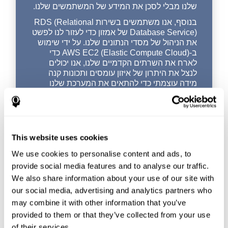
שלנו מבלי לסכן את המידע של המשתמשים שלנו.
בנוסף, אנו משתמשים בשירות RDS (Relational
Database Service) של אמזון כדי לעזור לנו לפשט
את הניהול של מסדי הנתונים שלנו. על ידי שימוש
ב-AWS EC2 (Elastic Compute Cloud) כדי
לארח את השרתים הקדמיים שלנו, אנו יכולים
לנצל את היתרון של איזון עומסים ותכונות קנה
מידה עוצמתי כדי להתאים את המערכת שלנו
לדרישות התעבורה המשתנות לאורך היום, מה
שאומר שנוכל לספק בצורה חלקה לתת
למשתמשים שלנו מקסימום ביצועים בתקופות
תעבורה גבוהה מבלי לבזבז משאבי שרת
בתקופות תעבורה נמוכה.
This website uses cookies
AWS לא רק מספקת לנו כלים נפלאים ליצירת
We use cookies to personalise content and ads, to
תוכנית אחסון נתונים רבת עוצמה, יעילה וגמישה,
provide social media features and to analyse our traffic.
אלא הודות ל-WAF (Web Application Firewall)
We also share information about your use of our site with
של אמזון, אנו יכולים להבטיח שיישומי האינטרנט
our social media, advertising and analytics partners who
שלנו בטוחים מאיומים מקוונים.
may combine it with other information that you’ve
provided to them or that they’ve collected from your use
of their services.