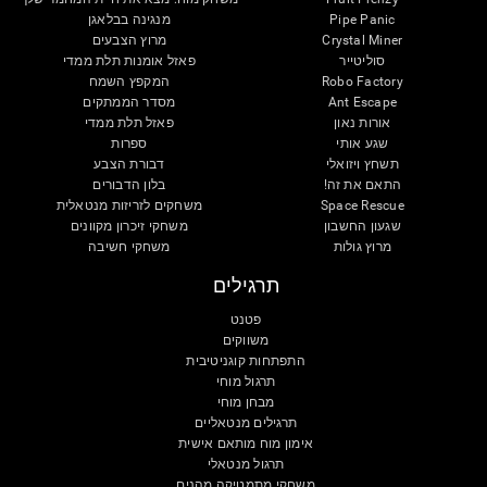
Pipe Panic
מנגינה בבלאגן
Crystal Miner
מרוץ הצבעים
סוליטייר
פאזל אומנות תלת ממדי
Robo Factory
המקפץ השמח
Ant Escape
מסדר הממתקים
אורות נאון
פאזל תלת ממדי
שגע אותי
ספרות
תשחץ ויזואלי
דבורת הצבע
התאם את זה!
בלון הדבורים
Space Rescue
משחקים לזריזות מנטאלית
שגעון החשבון
משחקי זיכרון מקוונים
מרוץ גולות
משחקי חשיבה
תרגילים
פטנט
משווקים
התפתחות קוגניטיבית
תרגול מוחי
מבחן מוחי
תרגילים מנטאליים
אימון מוח מותאם אישית
תרגול מנטאלי
משחקי מתמטיקה מהנים