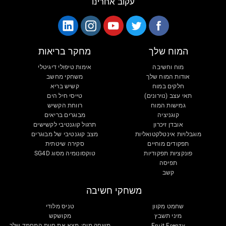
עקוב אחרינו
המוח שלך
מחקר בריאות
מוח וחשיבה
אימות טיפולי דיגיטלי
אודות המוח שלך
משחקי מחשב
חלקים במוח
קשיש בריא
תאי עצב (נוירונים)
טייסי חיל הים
גמישות המוח
רווחת הקשיש
קוגניציה
מבוגרים בריאים
אובדן זיכרון
תרגול קוגנטיבי לקשישים
מוגבלויות אינטלקטואליות
מצב קוגנטיבי של מבוגרים
תפקודים מוחיים
סקירה שיטתית
פונקציות תפקודיות
טוקסונומיה מסוג SG4D
תפיסה
קשב
משחקי חשיבה
שחמט מקוון
טניס מלודי
מיני תשבץ
מקושקש
Fruit Frenzy
משחק מוח: מצא את חיית המחמד שלך