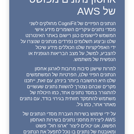
של AWS
הנתונים הפיזיים של CogniFit מחולקים לשני
מסדי נתונים עיקריים השומרים מידע אישי
המשמש ליישומים כגון רישום באתר האינטרנט
שלנו וביצוע תשלומים נפרדים מנתונים שנוצרו על
ידי האפליקציות שלנו הכוללים מידע שיכול
להצביע, למשל, על מצב הבריאות הגופנית או
הנפשית של משתמש.
למרות שישנן סיבות מרובות לארגון אחסון
הנתונים הפיזי שלנו, הפרטיות של המשתמשים
שלנו היא החשובה ביותר ביניהן. עם זאת, ייתכנו
מקרים שבהם נצטרך להשוות נתונים שעשויים
להתגורר במסד נתונים אחד, כמו היכולת של
משתמש להתמקד חזותית בגירוי בודד, עם נתונים
מאתר אחר, כמו גיל.
על ידי שימוש בשירות העברת מסדי הנתונים של
AWS ליצירת מחסני נתונים בשירות האחסון
הפשוט, אנו יכולים ליצור "ארגז חול" פשוט
ומאובטח של נתונים בו נוכל לתפעל את הנתונים