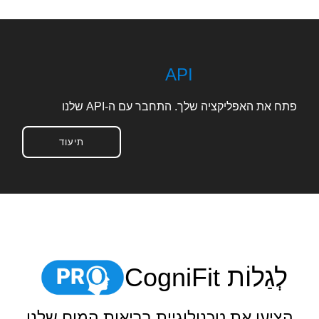
API
פתח את האפליקציה שלך.
התחבר עם ה-API שלנו
תיעוד
לְגַלוֹת CogniFit
הציעו את טכנולוגיית בריאות המוח שלנו