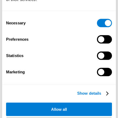
אופטימיזציה של עיבוד
הנתונים
Consent
Necessary
Selection
עם כלי נתונים כמו AWS Glue, אנו יכולים לחדד,
לסנן ולעבד נתונים בדרכים חדשות ועוצמתיות,
המאפשרות לנו להפוך נתונים גולמיים למידע
Preferences
מאורגן ובעל ערך.
יצירת מסדי נתונים וירטואליים באמצעות כלים כמו
Statistics
AWS Glue Crawler ו-AWS Glue ETL Jobs
מאפשרת לנו לבנות מקורות נתונים פשוטים אך
חזקים עבור מגוון יישומים פנימיים וחיצוניים.
Marketing
בדרך זו, אנו יכולים לבנות מסדי נתונים אישיים,
שתוכננו במיוחד כדי לעמוד בדרישות של כל יישום
נתונים.
Show details
Allow all