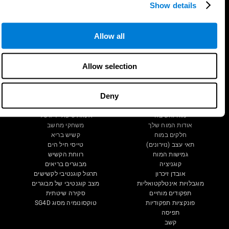
Show details
Allow all
עקוב אחרינו
Allow selection
Deny
המוח שלך
מחקר בריאות
מוח וחשיבה
אימות טיפולי דיגיטלי
אודות המוח שלך
משחקי מחשב
חלקים במוח
קשיש בריא
תאי עצב (נוירונים)
טייסי חיל הים
גמישות המוח
רווחת הקשיש
קוגניציה
מבוגרים בריאים
אובדן זיכרון
תרגול קוגנטיבי לקשישים
מוגבלויות אינטלקטואליות
מצב קוגנטיבי של מבוגרים
תפקודים מוחיים
סקירה שיטתית
פונקציות תפקודיות
טוקסונומיה מסוג SG4D
תפיסה
קשב