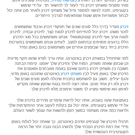
בשילוב המחקר העדכני האחרון
בגמישות מוחית
, מפתחת קוגניפיט אימון
מוחי ספציפי ומשחקי זיכרון כדי לעזור לך להישאר חד. על-ידי שימוש
בקוגניפיט, תזכה לגישה למספר גדול של משחקי זיכרון ולאחר מכן אתה יכול
לבחור אפשרויות אימון שונות שמתאימות לצרכיך הייחודיים.
זיכרון
מגדיר בדרך-כלל סוגים שונים של תפקודי זיכרון ועיבוד שמשמשים
לזכור משהו. זיכרון יכול להתייחס לזיכרון לטווח קצר, לזיכרון עבודה, לזיכרון
לטווח ארוך ואף לזיכרון קונטקסטואלי. אנחנו משתמשים בכל סוגי הזיכרון
הללו ברגעים מסוימים ובהתאם למצב. לעתים אנחנו משתמשים במערכות
הזיכרון ביחד בעוד שבזמנים אחרים אנו משתמשים בהם באופן נפרד.
לפני שתתחיל במשחק זיכרון באינטרנט, אתה צריך לוודא שהוא תקף מדעית
וכן שבזמן שאתה משחק, המוח שלך והזיכרון שלך יאומנו. קיימת הבחנה
חשובה בין משחקי זיכרון בחינם שאינם באמת מאבחנים ומאמנים את
הזיכרון שלך באופן פעיל לבין
משחקי זיכרון
באינטרנט שתוכננו באופן מדעי,
והנם יעילים. חשוב גם להשתמש בתכנית שיכולה לאמן סוגים שונים של
זיכרון ולא רק אחד מהם. אתה רוצה להיות בטוח שהזמן שאתה מקדיש
לאימון הוא שימושי ומציע לך משטר אימונים מלא לזיכרון שלך.
באמצעות שעה בשבוע, אתה יכול לראות שיפורים מהירים בזיכרון שלך.
על-ידי שימוש בקוגניפיט, אתה יכול גם בקלות לעקוב אחר ההתקדמות שלך
ולראות כמה אתה משתפר במשך הזמן ולהשוות את עצמך לשאר העולם.
תרגילי הזיכרון של קוגניפיט זמינים באינטרנט, כך שאתה יכול לגלות באופן
מיידי את רמת הזיכרון הנוכחי שלך ולהשיג הבנה טובה יותר של הרמה
הקוגניטיבית העכשווית שלך.