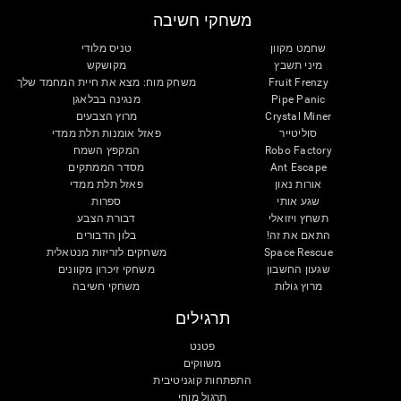
משחקי חשיבה
שחמט מקוון
טניס מלודי
מיני תשבץ
מקושקש
Fruit Frenzy
משחק מוח: מצא את חיית המחמד שלך
Pipe Panic
מנגינה בבלאגן
Crystal Miner
מרוץ הצבעים
סוליטייר
פאזל אומנות תלת ממדי
Robo Factory
המקפץ השמח
Ant Escape
מסדר הממתקים
אורות נאון
פאזל תלת ממדי
שגע אותי
ספרות
תשחץ ויזואלי
דבורת הצבע
התאם את זה!
בלון הדבורים
Space Rescue
משחקים לזריזות מנטאלית
שגעון החשבון
משחקי זיכרון מקוונים
מרוץ גולות
משחקי חשיבה
תרגילים
פטנט
משווקים
התפתחות קוגניטיבית
תרגול מוחי