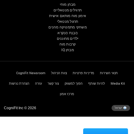
מבחן מוחי
תרגילים מנטאליים
אימון מוח מותאם אישית
תרגול מנטאלי
משחקי מתמטיקה מהנים
הֲבָנַת הָנִקרָא
ילדים מחוננים
קרבות מוח
מבחן IQ
תנאי השירות
מדיניות פרטיות
צוות הניהול
CogniFit Newsroom
Media Kit
להיות שותף
הפוך למשווק
צור קשר
עזרה
הצהרת נגישות
מרכז אמון
CogniFit Inc © 2026
ישראל