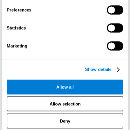
Preferences
הקרנה גרפית של רשתות עצביות לאחר 3 שבועות.
Statistics
מה קורה כשאני לא מאמן את היכולות
הקוגניטיביות שלי?
Marketing
המוח שלנו נוטה לחסוך במשאבים על ידי ביטול קשרים שאינם בשימוש.
אם בדרך כלל לא משתמשים במיומנות קוגניטיבית, המוח אינו מספק
משאבים לאותו דפוס הפעלה עצבי, ולכן הוא נעשה חלש יותר ויותר. אם
Show details
איננו מאמנים את תפקוד קוגניטיבי ספציפי, אנו נעשים פחות יעילים
בפעילות היומיומית שלנו.
Allow all
משחקים מומלצים
Allow selection
Deny