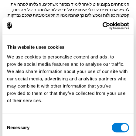
המפתחים בקוגניפיט לאחר לימוד מספר משחקים, הצליחו לפתח את
להציל את הצפרדע ככלי אימונים על ידי שילוב אלמנטים של מהירות,
קפיצות כפולות ומכשולים כך שהמיומנויות הקוגניטיביות שלכם נבדקות
כל הזמן.
כיצד משחק המוח "המקפץ השמח"
משפר את הכישורים הקוגניטיביים שלי?
This website uses cookies
לשחק משחקים כמו להציל את הצפרדע של קוגניפיט מגרה דפוס
הפעלה עצבי ספציפי. משחק חוזר ונשנה ואימון עקבי של תבנית זו
We use cookies to personalise content and ads, to
מסייע למעגלים עצביים לארגן מחדש ולשחזר פונקציות קוגניטיביות
provide social media features and to analyse our traffic.
מוחלשות או פגועות.
We also share information about your use of our site with
גירוי כישורינו באופן עקבי יכול לסייע ביצירת סינפסות חדשות ולעזור
our social media, advertising and analytics partners who
למעגלים עצביים לארגן מחדש ולשפר את התפקודים הקוגניטיביים.
המשחק להציל את הצפרדע מעורר מיומנויות הקשורות לעיכוב והערכה.
may combine it with other information that you’ve
provided to them or that they’ve collected from your use
שבוע ראשון
שבוע שני
שבוע שלישי
of their services.
Consent
Necessary
Selection