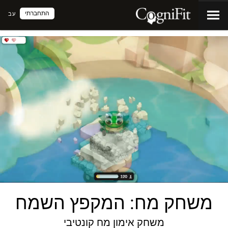
התחברתי
עב
משחק מח: המקפץ השמח
משחק אימון מח קונטיבי