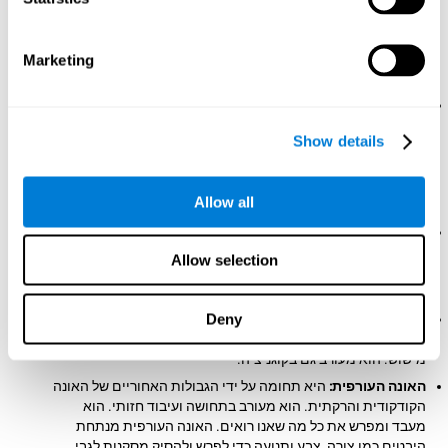
ההמיספרה השמאלית שולטת בצד ימין, וההמיספרה הימנית שולטת בצד שמאל.
תופעה זו נקראת לרוחב המוח.
כל חצי כדור מחולק ל-4 אונות:
אונות אלו מתוחמות על ידי 4 סולקוס מוחי (מרכז
או רולנד sulcus, lateral או Silvio sulcus, parietal-occipital sulcus ו-sulcus
Marketing
singular):
האונה הקדמית:
האונה הגדולה ביותר בקורטקס. הוא ממוקם
בחזית, ממש מאחורי המצח. הוא משתרע מהחזית לסולקוס
Show details
המרכזי. זה מרכז השליטה של ​​המוח שלך. האונה הקדמית מעורבת
בתכנון, חשיבה, פתרון בעיות, שיפוט ושליטה בדחפים, כמו גם
בוויסות רגשות, כמו אמפתיה, נדיבות והתנהגות. הוא מקושר
Allow all
לתפקודים ניהוליים (Miller, 2000; Miller & Cohen, 2001).
האונה הטמפורלית :
היא מופרדת מהאונה הקדמית והפריאטלית
על ידי ה sulcus lateral וגבולות האונה האוקסיפיטלית . הוא
Allow selection
משמש בעיבוד שמיעתי ושפה, ומשמש גם בתפקודי זיכרון וניהול
רגשות.
Deny
אונה פריאטלית:
היא ממוקמת בין ה sulcus המרכזי ל sulcus
parietal-occipital . חלק זה של המוח עוזר לעבד כאב ותחושת
מישוש. הוא מעורב גם בקוגניציה.
האונה העורפית:
היא תחומה על ידי הגבולות האחוריים של האונה
הקודקודית והרקתית. הוא מעורב בתחושה ועיבוד חזותי. הוא
מעבד ומפרש את כל מה שאנו רואים. האונה העורפית מנתחת
היבטים כמו צורה, צבע ותנועה כדי לפרש ולהסיק מסקנות לגבי