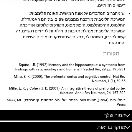
דימויים חזותיים.
יש מחברים המדברים על אונה חמישית, ה
אונה הלימבית :
המערכת הלימבית מורכבת ממבנים שונים, ביניהם האמיגדלה,
התלמוס, ההיפותלמוס, היפוקמפוס, הקורפוס קלוסום ועוד כמה.
המערכת הלימבית מנהלת תגובות פיזיולוגיות לגירויים רגשיים. זה
קשור לזיכרון, תשומת לב, רגשות, אינסטינקטים מיניים, אישיות
והתנהגות.
מקורות
Squire, L.R. (1992) Memory and the hippocampus: a synthesis from
findings with rats, monkeys and humans. Psychol Rev, 99, pp.195-231.
Miller, E. K. (2000). The prefrontal cortex and cognitive control. Nat Rev
Neurosci, 1 (1), 59-65.
Miller, E. K. y Cohen, J. D. (2001). An integrative theory of prefrontal cortex
function. Annu Rev Neurosci, 24, 167-202.
קוסלין ס.מ. (1994), תמונה ומוח: הפתרון של ויכוח הדימויים. קיימברידג', Mass; MIT
Press.
המוח שלך
מחקר בריאות