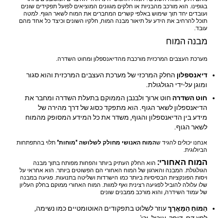
בגופינו. הוא מורכב מהבניות או חלקים מגוונים המוציאים לפועל תפקידים שונים
ועובדים יחד תוך שימוש באלפי קשרים המחברים את המוח לשאר הגוף. למטה
תוכל להרחיב את הידע על תיאור מבנה המוח, חלקיו השונים וכיצד כל אחד מהם
עובד.
מבנה המוח
מערכת העצבים המרכזית מורכבת מהדיאנספלון ומחוט השדרה.
דיאנספלון
החלק המרכזי של מערכת העצבים המרכזית והוא סגור
ומוגן על-ידי הגולגולת.
חוט השדרה
חוט ארוך ולבנבן הממוקם בתעלת השדרה ומחבר את
הדיאנספלון לשאר הגוף. הוא מתפקד כסוג של דרך מהירה של
מידע בין הדיאנספלון והגוף, משדר את כל המידע המסופק מהמוח
לשאר הגוף.
אנחנו יכולים להגיד ש
המוח האנושי מחולק לשלושה "מוחות"
תלוי בהתפתחות
הביולוגית.
המוח האחורי:
הוא החלק העתיק ביותר והפחות מפותח בתוך מבנה
הגולגולת. המבנה והארגון של המוח האחורי הם הפשוטים ביותר. הוא אחראי על
ויסות הפונקציות הבסיסיות ביותר כמו הישרדות ושליטה בתנועות. פגיעה במבנה
שלו עלולה להוביל לפגיעה רצינית ואף למוות. המוח האחורי ממוקם בחלק העליון
של עמוד השידרה, והוא מורכב ממבנים שונים
הַמּוֹחַ הַמָּאֳרָךְ
עוזר לשלוט בתפקודים האוטומטיים כמו נשימה,