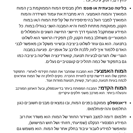
לחץ דם, דופק, עיכול, וכו' .
בליטה טבעתית או פונס
: חלק מבסיס המוח הממוקמת בין המוח
המוארך והמוח האמצעי. היא מחברת את עמוד השידרה והמוח
המוארך למבני העל בהימיספירות של קליפת המוח ו/או במוח
הקטן, ממוקמת מתחת למוח והיא המבנה השני בגודלו במוח. כל
המידע שמתקבל מהגוף דרך חיישני החישה השונים והמסלולים
המוטוריים משתלב במוח הקטן, לכן תפקידו הראשי הוא לשלוט
בתנועה. הוא גם עוזר לשלוט ביציבה ובשיווי משקל וכן מאפשר לבני
האדם ללמוד איך לזוז, ללכת ולרכב על אופניים. פגיעה במבנה
הגנרי שלו תגרום לבעיות תנועה, קואורדינציה ושליטה ביציבה כמו
גם בתפקוד של כמה תהליכים קוגנטיביים נעלים.
המוח האמצעי:
הוא המבנה שמחבר את המוח הקידמי לאחורי. התפקוד
התקין שלו הוא דרישת קדם לחוויית ההכרה. נזקים לחלק זה של המוח אחראים
לכמה בעיות תנועה, כגון רעד, קשיות, תנועות מוזרות ועוד.
המוח הקדמי:
המבנה המפותח ביותר בדיאנספלון, ובעל הארגון המורכב
והנעלה ביותר. הוא מורכב משני חלקים עיקריים:
דיאנספלון:
ממוקם בפנים המוח, ובו נמצאים מבנים חשובים כגון
התלמוס וההיפותלמוס.
תלמוס:
דומה למצב השידור החוזר של המוח: הוא משדר את רוב
המידע הסנסורי הנקלט (שמיעתי, חזותי ושל חוש המישוש),
ומאפשר למידע לעבור עיבוד בחלק אחר של המוח. הוא משמש גם