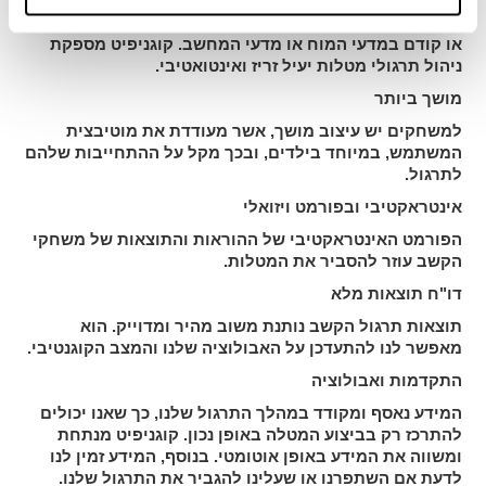
הפלטפורה היא פרטית ומקצועית, שימושית, קלה לשימוש,
ואינטואטיבית, לכן היא יכולה ליהות בשימוש ללא ידע מיוחד
או קודם במדעי המוח או מדעי המחשב. קוגניפיט מספקת
ניהול תרגולי מטלות יעיל זריז ואינטואטיבי.
מושך ביותר
למשחקים יש עיצוב מושך, אשר מעודדת את מוטיבצית
המשתמש, במיוחד בילדים, ובכך מקל על ההתחייבות שלהם
לתרגול.
אינטראקטיבי ובפורמט ויזואלי
הפורמט האינטראקטיבי של ההוראות והתוצאות של משחקי
הקשב עוזר להסביר את המטלות.
דו"ח תוצאות מלא
תוצאות תרגול הקשב נותנת משוב מהיר ומדוייק. הוא
מאפשר לנו להתעדכן על האבולוציה שלנו והמצב הקוגנטיבי.
התקדמות ואבולוציה
המידע נאסף ומקודד במהלך התרגול שלנו, כך שאנו יכולים
להתרכז רק בביצוע המטלה באופן נכון. קוגניפיט מנתחת
ומשווה את המידע באופן אוטומטי. בנוסף, המידע זמין לנו
לדעת אם השתפרנו או שעלינו להגביר את התרגול שלנו.