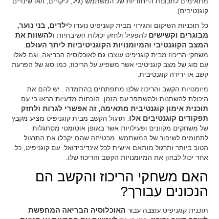
מתאימים לתכונות הייחודיות של המשתמש (גיל, ליקויים, ו/או שינויים
קוגנטיבים).
כל תוכניות השיקום והגירוי מבית קוגניפיט נועדו ל
ילדים, בני נוער,
מבוגרים וקשישים
להפעיל ולחזק יכולות חשיבתיות ו
להשוות את
המצב הקוגנטיבי והמיומנויות הקוגניטיביות ליתר העולם
.
משחקי הריכוז מבית קוגניפיט עוצבו גם לאוכלוסיה הבריאה, וגם לאלו
עם סוג של מצב קוגניטיבי אשר משפיע על הריכוז, כמו סוג של הפרעת
קשב או ירידה קוגנטיבית.
מיומנויות הקשב והריכוז שלנו מתפתחים בהתמדה . יש להם את
היכולת להשתנות ולהשתפר עם הזמן. הוכחות מדעיות הראו כי עם
תוכנית אימון קוגנטיבית מתאימה, זה אפשרי לגרות ולחזק
תפקודים קוגנטיבים אלו
. תרגול הקשב מבית קוגניפיט מציע מקבץ
של משחקים מקוונים ופעילויות אשר באופן אוטומטי מסתגלות
לתחומים לשיפור של המשתמש, מבטיחה שהם יקבלו את התרגול
הטוב ביותר ותרגול מותאם אישית לכל אינדיבידואל. עם קוגניפיט, כל
אחד יכול לבחון את המיומנויות הקשב והריכוז שלו.
האם משחקי הריכוז והקשב הם
הנכונים עבורך?
תוכנית קוגניפיט עוצבה עבור
האוכלוסיה הבריאה המחפשת