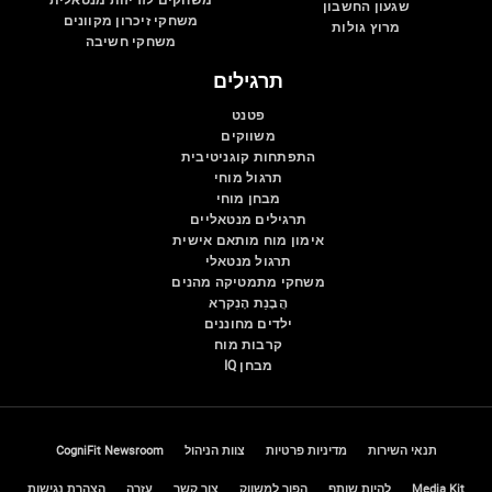
שגעון החשבון
משחקי זיכרון מקוונים
מרוץ גולות
משחקי חשיבה
תרגילים
פטנט
משווקים
התפתחות קוגניטיבית
תרגול מוחי
מבחן מוחי
תרגילים מנטאליים
אימון מוח מותאם אישית
תרגול מנטאלי
משחקי מתמטיקה מהנים
הֲבָנַת הָנִקרָא
ילדים מחוננים
קרבות מוח
מבחן IQ
תנאי השירות
מדיניות פרטיות
צוות הניהול
CogniFit Newsroom
Media Kit
להיות שותף
הפוך למשווק
צור קשר
עזרה
הצהרת נגישות