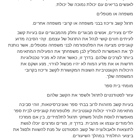
לאנשים בריאים עם יכולת נמוכה של יכולת.
משפחה או מטפלים
תרגל קשב וריכוז בבני משפחה או קרובי משפחה אחרים.
ילדים צעירים, אנשים מבוגרים וחלק מהמבוגרים עם בעיות קשב
לעיתים חווים קושי לנהל את התרגול של עצמם. זןהי הסיבה מדוע
קוגניפיט מציעה את הפלטפורמה לבני משפחה ומטפלים, אשר נותנת
לך את האפשרות להמליץ לבן משפחתך את הפעילות המתאימה
ביותר לצרכים שלהם. בדרך זו, כאשר אתה לא מכיר טכנולוגיות
חדשות או את מדע המוח לא יהיו מכשול לגירוי, מנע ושקם את
היכולות הקוגנטיביות השונות המקושורת לקשב וריכוז בקרובי
המשפחה שלך.
מומחי בית ספר
עזור לסטודנטים לתרגל ולשפר את הקשב שלהם
בעיות קשב מזוהות לרוב בבתי ספר ואוניברסיטאות, זוהי סביבה
מתאימה לגירוי יכולות קוגנטיביות. פלטפורמת קוגניפיט לבית ספר
מאפשרת לווסת ולנהל משחקי תרגול לתלמידים, בין אם ממרכז
הלימודים עצמו או מהבית. בדרך זו, מורים ומרצים יוכלו לגשת
לתוצאות ולאבולוציה של קשב הסטודנט על מנת להשוות ולסגל את
ביצועי התלמיד במהלך השיעורים.