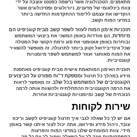
מתאמנים. הטכנולוגיה אשר נרשמה כפטנט עוצבה על ידי
צוות בינלאומי של מדענים, ניורולוגים ופסיכולוגים אשר
הוקדישו את עצמם ללימוד ההתקדמות החדשה ביותר
במדעי המוח וקשב.
תוכניות אימון המוח לעזור לשפר קשב מבית קוגניפיט הם
מיוחדות
, הם מודדות באופן המשכי את ביצועי המשתמש
ובוחרות באופן אוטומטי את סוג ורמת הקושי של המטלה
שכל אינדיבידואל זקוק ביותר לתרגולה. זה מאפשר להשאיר
את המוח מאותגר ועוזר למשתמש לשפר מיומנויות
קוגנטיביות.
תוכנית האימון המותאמת אישית מבית קוגניפיט מאחסנת
ומספקת ד"וח מפורט על הביצועים
מידע במהלך כל תרגול
הקוגנטיבים של המשתמש בכל שלב
. זה מאפשר לראות
את הרמה הקוגנטיבית ההתחלתית ולהשוות אותה לרמה
הנוכחית של קשב ומיומנויות קוגנטיביות אחרות.
שירות לקוחות
אם יש לך כל שאלה לגבי איך תרגול קוגניפיט לקשב וריכוז
עובד, ניהול מידע ופירושו, אתה יכול לצור איתנו קשר באופן
מידי. צוות המומחים שלנו במדעי המוח והפרעות
התפתחותיות יענה לך על השאלה ויעזור לך עם כל מה