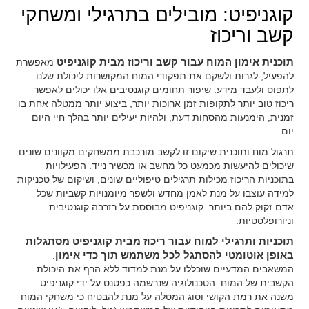
קוגניפיט: מובילים בתרגילי ומשחקי
קשב וריכוז
תוכנית אימון המוח עבור קשב וריכוז מבית קוגניפיט
מאפשרת
להפעיל, לגרות ולשקם את תפקודי המוח המקושרות ליכולת שלנו
לתפוס ולעבד מידע. שיפור תחומים קוגנטיבים אלו יכולים לאפשר
ריכוז טוב יותר לתקופות זמן ארוכות יותר, ביצוע יותר ממטלה אחת בו
זמנית, הימנעות מהסחות דעת, ולהיות יעילים יותר בהלך חיי היום
יום.
תרגול מוח ותוכנית שיקום זו לקשב מורכבת ממשחקים מקוונים שונים
שיכולים להיעשות מכמעט כל מחשב או מכשיר נייד. הפעילויות
בתוכניות הריכוז מכילות תרגילים טיפוליים שונים, ושיקום של טכניקות
למידה עוצבו על מנת לאמן מחדש ולשפר מיומנויות קשביות שכל
אדם זקוק להם ביותר. קוגניפיט מבוססת על רזרבה קוגנטיבית
וניורופלסטיות.
תוכניות ותרגילי למוח עבור ריכוז מבית קוגניפיט מסתגלות
באופן אוטומטי להסתגל לכל משתמש תוך כדי אימון
.
המשאבים המדעיים שוכללו על מנת למדוד ללא הרף את היכולת
הקשבית של המוח. הטכנולוגיה שנרשמה כפטנט על ידי קוגניפיט
משנה את רמת הקושי וסוג המטלה על מנת להבטיח כי משחקי המוח