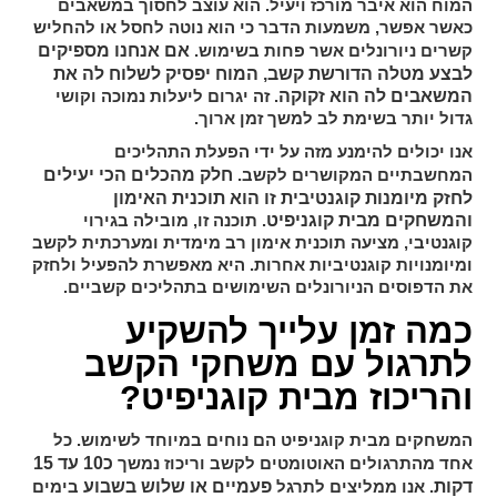
המוח הוא איבר מורכז ויעיל. הוא עוצב לחסוך במשאבים
כאשר אפשר, משמעות הדבר כי הוא נוטה לחסל או להחליש
אם אנחנו מספיקים
קשרים ניורונלים אשר פחות בשימוש.
לבצע מטלה הדורשת קשב, המוח יפסיק לשלוח לה את
המשאבים לה הוא זקוקה
. זה יגרום ליעלות נמוכה וקושי
גדול יותר בשימת לב למשך זמן ארוך.
אנו יכולים להימנע מזה על ידי הפעלת התהליכים
חלק מהכלים הכי יעילים
המחשבתיים המקושרים לקשב.
לחזק מיומנות קוגנטיבית זו הוא תוכנית האימון
והמשחקים מבית קוגניפיט
. תוכנה זו, מובילה בגירוי
קוגנטיבי, מציעה תוכנית אימון רב מימדית ומערכתית לקשב
ומיומנויות קוגנטיביות אחרות. היא מאפשרת להפעיל ולחזק
את הדפוסים הניורונלים השימושים בתהליכים קשביים.
כמה זמן עלייך להשקיע
לתרגול עם משחקי הקשב
והריכוז מבית קוגניפיט?
המשחקים מבית קוגניפיט הם נוחים במיוחד לשימוש. כל
כ10 עד 15
אחד מהתרגולים האוטומטים לקשב וריכוז נמשך
דקות
פעמיים או שלוש בשבוע
. אנו ממליצים לתרגל
בימים