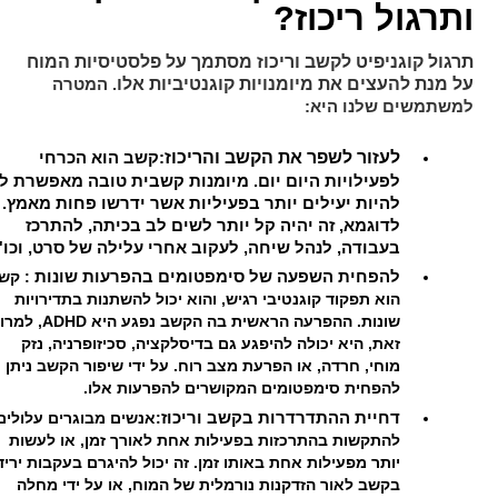
ותרגול ריכוז?
תרגול קוגניפיט לקשב וריכוז מסתמך על פלסטיסיות המוח
על מנת להעצים את מיומנויות קוגנטיביות אלו
. המטרה
למשתמשים שלנו היא:
לעזור לשפר את הקשב והריכוז
:קשב הוא הכרחי
לפעילויות היום יום. מיומנות קשבית טובה מאפשרת לנ
להיות יעילים יותר בפעיליות אשר ידרשו פחות מאמץ.
לדוגמא, זה יהיה קל יותר לשים לב בכיתה, להתרכז
בעבודה, לנהל שיחה, לעקוב אחרי עלילה של סרט, וכו'
להפחית השפעה של סימפטומים בהפרעות שונות
: קש
הוא תפקוד קוגנטיבי רגיש, והוא יכול להשתנות בתדירויות
שונות. ההפרעה הראשית בה הקשב נפגע היא D
זאת, היא יכולה להיפגע גם בדיסלקציה, סכיזופרניה, נזק
מוחי, חרדה, או הפרעת מצב רוח. על ידי שיפור הקשב ניתן
להפחית סימפטומים המקושרים להפרעות אלו.
דחיית ההתדרדרות בקשב וריכוז
:אנשים מבוגרים עלולים
להתקשות בהתרכזות בפעילות אחת לאורך זמן, או לעשות
יותר מפעילות אחת באותו זמן. זה יכול להיגרם בעקבות יריד
בקשב לאור הזדקנות נורמלית של המוח, או על ידי מחלה