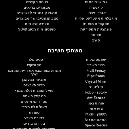
גמישות המוח
רווחת הקשיש
קוגניציה
מבוגרים בריאים
אובדן זיכרון
תרגול קוגנטיבי לקשישים
מוגבלויות אינטלקטואליות
מצב קוגנטיבי של מבוגרים
תפקודים מוחיים
סקירה שיטתית
פונקציות תפקודיות
טוקסונומיה מסוג SG4D
תפיסה
קשב
משחקי חשיבה
שחמט מקוון
טניס מלודי
מיני תשבץ
מקושקש
Fruit Frenzy
משחק מוח: מצא את חיית המחמד
שלך
Pipe Panic
מנגינה בבלאגן
Crystal Miner
מרוץ הצבעים
סוליטייר
פאזל אומנות תלת ממדי
Robo Factory
המקפץ השמח
Ant Escape
מסדר הממתקים
אורות נאון
פאזל תלת ממדי
שגע אותי
ספרות
תשחץ ויזואלי
דבורת הצבע
התאם את זה!
בלון הדבורים
Space Rescue
משחקים לזריזות מנטאלית