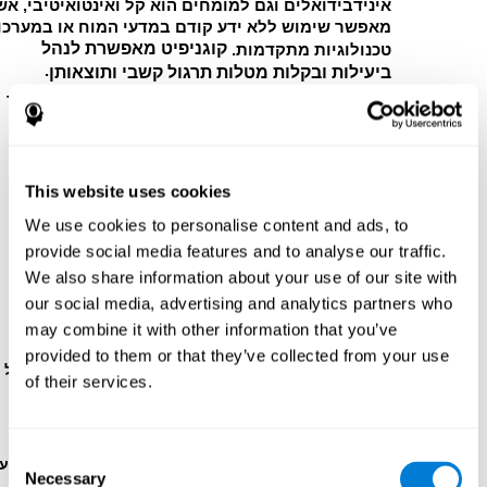
אינידבידואלים וגם למומחים הוא קל ואינטואיטיבי, אש
מאפשר שימוש ללא ידע קודם במדעי המוח או במערכו
קוגניפיט מאפשרת לנהל
טכנולוגיות מתקדמות.
.
ביעילות ובקלות מטלות תרגול קשבי ותוצאותן
המשחקים הם
אינראקטיבים וקלים לשימוש, דבר אשר
מגביר את המוטיבציה
, במיוחד בילדים. זה מקל עליהם
להשלים את התרגול בהנאה
תרגול הקשב מבית קוגניפיט עוצב עבור
אנשים בכל
This website uses cookies
הגילאים
(ילדים, בני נוער, מבוגרים וקשישים),
עם או בלי
סוג של פתולוגיה או מצב
.
We use cookies to personalise content and ads, to
הפורמט האינטראקטיבי
של ההוראות והתוצאות לכל
provide social media features and to analyse our traffic.
משחקי מוח לקשב
עוזר להבין בקלות את ההסבר
.
We also share information about your use of our site with
תוצאות משחקי הקשב והריכוז מספקים
משוב מהיר
our social media, advertising and analytics partners who
ומדוייק
. זה מאפשר לקבל משוב בזמן אמת להבין את
may combine it with other information that you’ve
האבולוציה והרמה הקוגנטיבית.
provided to them or that they’ve collected from your use
קוגנטיפיט ככלי מודד מיומנות קוגנטיבית במהלך כל תרגול
of their services.
על מנת
לסגל את רמת הקושי וההתאמה הקוגנטיבית
לכל תרגול
, אשר מאפשרת
להתאים אישית את
ההתערבות למטופל
.
Consent
המידע מהתרגול נאסף ומקודד במהלך התרגול
, משמעו
Necessary
Selection
הדבר היא כי המשתמש יכול להתמקד על השלמת המטלה