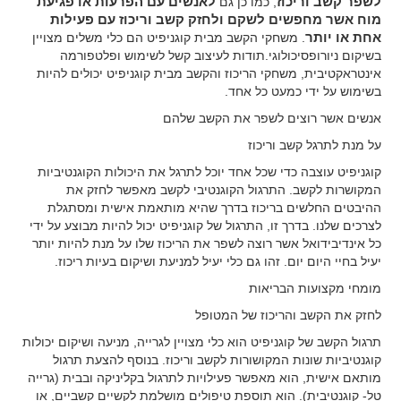
לשפר קשב וריכוז
, כמו כן גם
לאנשים עם הפרעות או פגיעת
מוח אשר מחפשים לשקם ולחזק קשב וריכוז עם פעילות
אחת או יותר
. משחקי הקשב מבית קוגניפיט הם כלי משלים מצויין
בשיקום ניורופסיכולוגי.תודות לעיצוב קשל לשימוש ופלטפורמה
אינטראקטיבית, משחקי הריכוז והקשב מבית קוגניפיט יכולים להיות
בשימוש על ידי כמעט כל אחד.
אנשים אשר רוצים לשפר את הקשב שלהם
על מנת לתרגל קשב וריכוז
קוגניפיט עוצבה כדי שכל אחד יוכל לתרגל את היכולות הקוגנטיביות
המקושרות לקשב. התרגול הקוגנטיבי לקשב מאפשר לחזק את
ההיבטים החלשים בריכוז בדרך שהיא מותאמת אישית ומסתגלת
לצרכים שלנו. בדרך זו, התרגול של קוגניפיט יכול להיות מבוצע על ידי
כל אינדיבידואל אשר רוצה לשפר את הריכוז שלו על מנת להיות יותר
יעיל בחיי היום יום. זהו גם כלי יעיל למניעת ושיקום בעיות ריכוז.
מומחי מקצועות הבריאות
לחזק את הקשב והריכוז של המטופל
תרגול הקשב של קוגניפיט הוא כלי מצויין לגרייה, מניעה ושיקום יכולות
קוגנטיביות שונות המקושורות לקשב וריכוז. בנוסף להצעת תרגול
מותאם אישית, הוא מאפשר פעילויות לתרגול בקליניקה ובבית (גרייה
טל- קוגנטיבית). הוא תוספת טיפולים מושלמת לקשיים קשביים, או