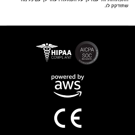
שתזדקק לו.