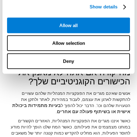
מקל על המשתמש להתרכז באימונים, לחסוך זמן ולהקל על השימוש
Show details
בפלטפורמת CogniFit.
תוכנית פונקציות מנהליות של CogniFit מסתגלת לצרכים הספציפיים
Allow all
של כל משתמש ויוצרת תוכנית אימונים אישית. מכיוון שהכשרה זו
לתפקידי ביצוע מותאמת אישית, היא מאפשרת למשתמש לנצל את
יתרונותיו במלואם.
Allow selection
רוב תוכניות ההדרכה של CogniFit זמינות במכשירים שונים: מחשב,
טאבלט וסמארטפון. זה מאפשר לבצע אימונים בכל מקום, כך שנוכל
להמשיך בתוכנית הגירוי הקוגניטיבית שלנו מחוץ לטיפול או מהבית.
Deny
מה קורה אם אתה לא מאמן את
הכישורים הקוגניטיביים שלך?
אנשים שאינם מגרים את הפונקציות המנהליות שלהם עשויים
להתקשות לארגן את עצמם, לעבוד במהירות, לאתר ולתקן את
הטעויות שלהם וכו'. הדבר יכול להפוך ל
בעיות מתמידות ביכולת
אישית או בשיתוף פעולה עם אחרים
.
כאשר איננו מגרים את הפונקציות המנהליות, האזורים הקשורים
במוחנו מצמצמים את פעילותם. כאשר המח שלנו הופך להיות מודע
לחוסר הפעילות, הוא מחליט להקדיש כמות קטנה יותר של משאבים