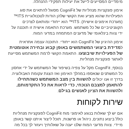
מימדיים המסייעים לייעל את יעילות תפקידי ההנהלה.
אימון פונקציות מנהליות של CogniFit מסוגל להתאים את סוג
הפעילויות שהוא מציע ואת הקושי שלהן הודות לטכנולוגיית ITS™
(מערכת אימונים אישית). ITS™ הוא ייחודי ומותאם לצרכים
הקוגניטיביים של כל משתמש. מערכת התאמה אישית זו תוכננה על
ידי צוות בינלאומי של מדענים המתמחה במדעי המוח.
אימון ההיגיון של CogniFit הוא ייחודי. התוכנה עצמה אחראית
ל
מדידת ביצועי המשתמשים באופן קבוע ובחירה אוטומטית
של הפעילויות שיבוצעו
. התאמת הקושי לרמת המשתמש מסייעת
לאתגר פונקציות מנהליות.
בנוסף, CogniFit מקל על צפיה בשיפור של המשתמש על ידי אחסון
כל המשתנים שנאספו במהלך האימון ואז הצגת עקומת האבולוציה.
בדרך זו אנו יכולים
להשוות בין מצב המשתמש כשהתחילו
להתאמן למצבם הנוכחי, כדי לראות את כל התקדמותם,
ולהשוות את הציון לאנשים בגילם
.
שירות לקוחות
אם יש לך שאלות בנוגע לאימוני מוח CogniFit לפונקציות מנהליות
כולל ביצוע נתונים, ניהול או פרשנות, תוכל ליצור איתנו קשר באופן
מיידי. צוות מדעני המוח שלנו יענה על שאלותיך ויעזור לך בכל מה