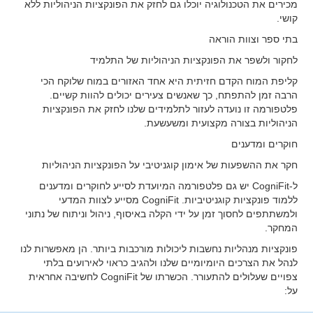
מכירים את הטכנולוגיה יוכלו גם לחזק את הפונקציות הניהוליות ללא
קושי.
בתי ספר וצוות הוראה
לחקור ולשפר את הפונקציות הניהוליות של התלמיד
קליפת המוח הקדם חזיתית היא אחד האזורים במוח שלוקח הכי
הרבה זמן להתפתח, כך שאנשים צעירים יכולים להוות קשיים.
פלטפורמה זו נועדה לעזור לתלמידים שלנו לחזק את הפונקציות
הניהוליות בצורה מקצועית ומשעשעת.
חוקרים ומדענים
חקר את ההשפעות של אימון קוגניטיבי על הפונקציות הניהוליות
ל-CogniFit יש גם פלטפורמה המיועדת לסייע לחוקרים ומדענים
ללמוד פונקציות קוגניטיביות. CogniFit מסייע לצוות המדעי
ולמשתתפים לחסוך זמן על ידי הקלה באיסוף, ניהול וניתוח של נתוני
המחקר.
פונקציות מנהליות נחשבות ליכולות מורכבות ביותר. הן מאפשרות לנו
לנהל את הצרכים היומיומיים שלנו ולהגיב כראוי לאירועים בלתי
צפויים שעלולים להתעורר. הכשרתו של CogniFit לחשיבה אחראית
על: