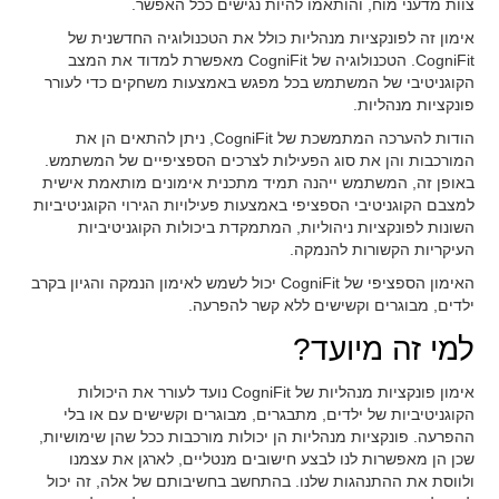
צוות מדעני מוח, והותאמו להיות נגישים ככל האפשר.
אימון זה לפונקציות מנהליות כולל את הטכנולוגיה החדשנית של
CogniFit. הטכנולוגיה של CogniFit מאפשרת למדוד את המצב
הקוגניטיבי של המשתמש בכל מפגש באמצעות משחקים כדי לעורר
פונקציות מנהליות.
הודות להערכה המתמשכת של CogniFit, ניתן להתאים הן את
המורכבות והן את סוג הפעילות לצרכים הספציפיים של המשתמש.
באופן זה, המשתמש ייהנה תמיד מתכנית אימונים מותאמת אישית
למצבם הקוגניטיבי הספציפי באמצעות פעילויות הגירוי הקוגניטיביות
השונות לפונקציות ניהוליות, המתמקדת ביכולות הקוגניטיביות
העיקריות הקשורות להנמקה.
האימון הספציפי של CogniFit יכול לשמש לאימון הנמקה והגיון בקרב
ילדים, מבוגרים וקשישים ללא קשר להפרעה.
למי זה מיועד?
אימון פונקציות מנהליות של CogniFit נועד לעורר את היכולות
הקוגניטיביות של ילדים, מתבגרים, מבוגרים וקשישים עם או בלי
ההפרעה. פונקציות מנהליות הן יכולות מורכבות ככל שהן שימושיות,
שכן הן מאפשרות לנו לבצע חישובים מנטליים, לארגן את עצמנו
ולווסת את ההתנהגות שלנו. בהתחשב בחשיבותם של אלה, זה יכול