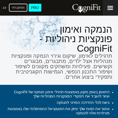
PRO
התחברתי
עברי
הנמקה ואימון
פונקציות ניהוליות -
CogniFit
תרגילים לאימון, שיקום וגירוי הנמקה ופונקציות
מנהליות אצל ילדים, מתבגרים, מבוגרים
וקשישים. פעילויות ומשחקים מקוונים לשיפור
ושיפור התכנון הנפשי, הגמישות הקוגניטיבית
ותפקידי ביצוע אחרים.
התאמן באופן מקוון באמצעות תרגילי אימון הנמקה של CogniFit
ועזור להגביר את תפקודי הפונקציות המנהליות שלך
גישה לכלי ההדרכה המדעי להנמקה
אתגר את המוח שלך וחזק את הפוטנציאל ההסתגלותי שלו באמצעות
פעילויות אלה להנמקה