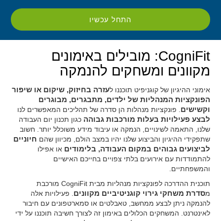
התחל עכשיו
CogniFit: מובילים באימונים
מקוונים ומשחקים להנמקה
אימוני ההיגיון של קוגניפיט תוכננו ל
עזרה בחיזוק, שיקום או שיפור
הפונקציות המנהליות של ילדים, מתבגרים, מבוגרים
וקשישים
. פונקציות מנהלות הן סדרה של תהליכים המאפשרים לנו
לבצע פעילויות בעלות מורכבות גבוהה
כגון תכנון יום העבודה
שלנו, התאמה לשינויים, הנמקה או עיבוד מידע משוכלל יותר. חשוב
שתפקידי ההיגיון והביצוע שלנו יהיו במצב הולם, מכיוון שהם
חיוניים
לביצועים גבוהים במקום העבודה, בלימודים
או אפילו
להתמודדות עם אירועים בלתי צפויים בחייכם האישיים
והמשפחתיים.
תוכנית ההדרכה לפונקציות מנהליות מבית CogniFit מורכבת
מ
סדרת משחקי גירוי קוגניטיביים מקוונים
. פעילויות אלה
להנמקה ניתן לבצע ממחשב, טאבלטים או סמארטפונים עם חיבור
לאינטרנט. המשחקים הכלולים באימון זה לצורך חשיבה תוכננו על ידי