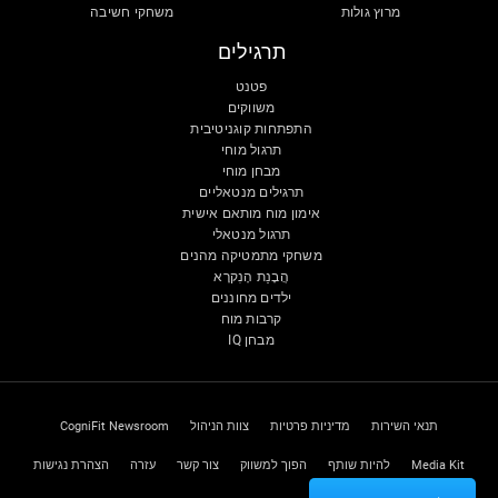
מרוץ גולות
משחקי חשיבה
תרגילים
פטנט
משווקים
התפתחות קוגניטיבית
תרגול מוחי
מבחן מוחי
תרגילים מנטאליים
אימון מוח מותאם אישית
תרגול מנטאלי
משחקי מתמטיקה מהנים
הֲבָנַת הָנִקרָא
ילדים מחוננים
קרבות מוח
מבחן IQ
תנאי השירות
מדיניות פרטיות
צוות הניהול
CogniFit Newsroom
Media Kit
להיות שותף
הפוך למשווק
צור קשר
עזרה
הצהרת נגישות