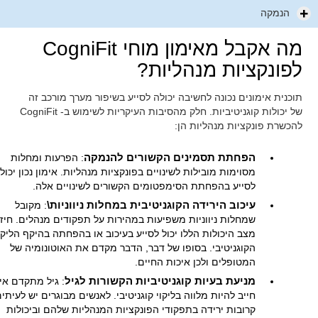
הנמקה
מה אקבל מאימון מוחי CogniFit
לפונקציות מנהליות?
תוכנית אימונים נכונה לחשיבה יכולה לסייע בשיפור מערך מורכב זה
של יכולות קוגניטיביות. חלק מהסיבות העיקריות לשימוש ב- CogniFit
להכשרת פונקציות מנהליות הן:
הפחתת תסמינים הקשורים להנמקה
: הפרעות ומחלות
מסוימות מובילות לשינויים בפונקציות מנהליות. אימון נכון יכול
לסייע בהפחתת הסימפטומים הקשורים לשינויים אלה.
עיכוב הירידה הקוגניטיבית במחלות ניווניות\
: מקובל
שמחלות ניווניות משפיעות במהירות על תפקודים מנהלים. חיזו
מצב היכולות הללו יכול לסייע בעיכוב או בהפחתה בהיקף הליקו
הקוגניטיבי. בסופו של דבר, הדבר מקדם את האוטונומיה של
המטופלים ולכן איכות החיים.
מניעת בעיות קוגניטיביות הקשורות לגיל
: גיל מתקדם אינ
חייב להיות מלווה בליקוי קוגניטיבי. לאנשים מבוגרים יש לעיתי
קרובות ירידה בתפקודי הפונקציות המנהליות שלהם וביכולות