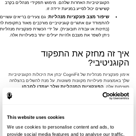
הקוגניטיביות האחרות שלהם. מימוש תפקידי מנהלים בקרב
קשישים יכול לסייע במניעת ירידה זו.
שיפור מצב פונקציות מנהליות
: גם צעירים בריאים עשויים
להתמודד עם אתגרים קוגניטיביים מורכבים מאוד בתקופות לח
(בחינות או עבודה תובענית). על ידי הכשרת פונקציות מנהליות
ניתן לשפר את מצבם ולהיות יעילים יותר בפעילויות אלה.
איך זה מחזק את התפקוד
הקוגניטיבי?
אימון פונקציות מנהליות של CogniFit יבחן את היכולות הקוגניטיביות
שלך באמצעות פעילויות מקוונות פשוטות. על מנת להשלים בהצלחה
משימות אלה,
הפונקציות המנהליות שלך יעמדו למבחן
.
כתוצאה מתכנית ההדרכה לחשיבה, יעודד האזורים במוחנו המעורבים
באזור זה. ה
גירוי הזה עוזר למוח שלנו להשתנות ולהסתגל
מעט
. זה מכונה "
נוירופלסטיות (גמישות מוחית)
". העובדה שניתן
להתאים את המוח שלנו מאפשרת לנו להיות יעילים יותר בפעילויות
This website uses cookies
הדורשות פונקציות מנהליות, בין אם זה באימון CogniFit, בעבודה,
בכיתה או בחיי היומיום שלנו.
We use cookies to personalise content and ads, to
provide social media features and to analyse our traffic.
חשוב לזכור שכדי לעורר את המוח בצורה יעילה, לא מספיק לשחק בכל