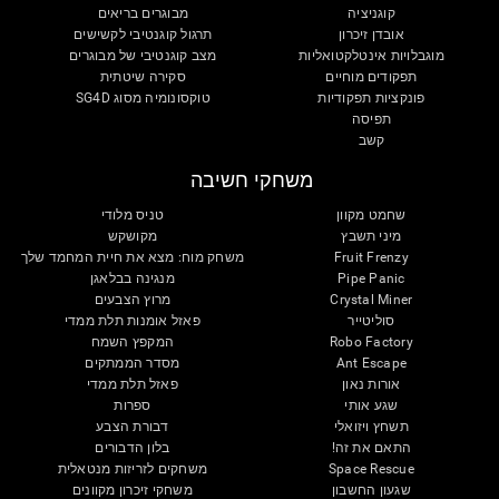
קוגניציה
מבוגרים בריאים
אובדן זיכרון
תרגול קוגנטיבי לקשישים
מוגבלויות אינטלקטואליות
מצב קוגנטיבי של מבוגרים
תפקודים מוחיים
סקירה שיטתית
פונקציות תפקודיות
טוקסונומיה מסוג SG4D
תפיסה
קשב
משחקי חשיבה
שחמט מקוון
טניס מלודי
מיני תשבץ
מקושקש
Fruit Frenzy
משחק מוח: מצא את חיית המחמד שלך
Pipe Panic
מנגינה בבלאגן
Crystal Miner
מרוץ הצבעים
סוליטייר
פאזל אומנות תלת ממדי
Robo Factory
המקפץ השמח
Ant Escape
מסדר הממתקים
אורות נאון
פאזל תלת ממדי
שגע אותי
ספרות
תשחץ ויזואלי
דבורת הצבע
התאם את זה!
בלון הדבורים
Space Rescue
משחקים לזריזות מנטאלית
שגעון החשבון
משחקי זיכרון מקוונים