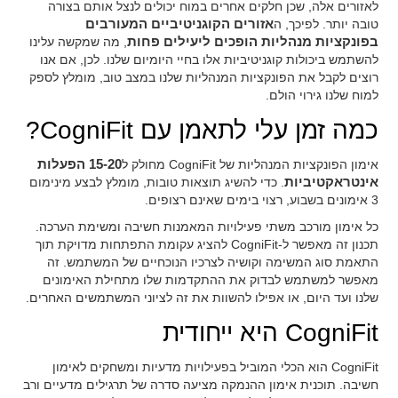
לאזורים אלה, שכן חלקים אחרים במוח יכולים לנצל אותם בצורה
טובה יותר. לפיכך, ה
אזורים הקוגניטיביים המעורבים
בפונקציות מנהליות הופכים ליעילים פחות
, מה שמקשה עלינו
להשתמש ביכולות קוגניטיביות אלו בחיי היומיום שלנו. לכן, אם אנו
רוצים לקבל את הפונקציות המנהליות שלנו במצב טוב, מומלץ לספק
למוח שלנו גירוי הולם.
כמה זמן עלי לתאמן עם CogniFit?
אימון הפונקציות המנהליות של CogniFit מחולק ל
15-20 הפעלות
אינטראקטיביות
. כדי להשיג תוצאות טובות, מומלץ לבצע מינימום
3 אימונים בשבוע, רצוי בימים שאינם רצופים.
כל אימון מורכב משתי פעילויות המאמנות חשיבה ומשימת הערכה.
תכנון זה מאפשר ל-CogniFit להציג עקומת התפתחות מדויקת תוך
התאמת סוג המשימה וקושיה לצרכיו הנוכחיים של המשתמש. זה
מאפשר למשתמש לבדוק את ההתקדמות שלו מתחילת האימונים
שלנו ועד היום, או אפילו להשוות את זה לציוני המשתמשים האחרים.
CogniFit היא ייחודית
CogniFit הוא הכלי המוביל בפעילויות מדעיות ומשחקים לאימון
חשיבה. תוכנית אימון ההנמקה מציעה סדרה של תרגילים מדעיים ורב