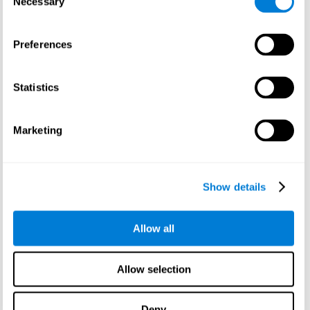
Necessary
Selection
למהנות וניתנות לחזרה, אז תכננו את IQbe כדי לספק
תוצאות מיידיות.
Preferences
מבחני IQ אינם מושלמים, אבל הם הדרך הטובה
והפופולרית ביותר למדידת אינטליגנציה. מבחני IQ
משמשים למגוון מטרות, כגון זיהוי תלמידים מחוננים,
Statistics
אבחון לקויות למידה והצבת אנשים בעבודות. ניתן
להשתמש במבחני IQ גם כדי ללמוד אינטליגנציה וכיצד
היא משתנה לאורך זמן. ביצוע מבחן IQ יכול לתת לך הבנה
Marketing
טובה יותר של היכולות שלך וכיצד אתה משווה לאחרים.
יש כמה סיבות שבגללן אולי כדאי לך לגשת למבחן IQ. אולי
אתה שוקל להירשם לתוכנית מחוננים וברצונך לוודא
שילדך כשיר. או אולי אתה סתם סקרן לגבי IQ שלך ורוצה
Show details
לראות איך אתה מתמודד מול שאר האוכלוסייה. כמו כן,
השגת מנת משכל נמוכה יכולה לעזור לך להשיג סיוע או
משאבים.
Allow all
הם יכולים לתת לך מושג עד כמה אתה מעבד מידע וכמה
מהר אתה יכול לפתור בעיות. מידע זה יכול לעזור לקבוע
Allow selection
את החוזקות והחולשות שלך, והוא גם יכול לעזור לך למקד
את הלימודים בתחומים הנכונים.
אם אתה מבקיע גבוה מהממוצע, זה יכול לעודד אותך
Deny