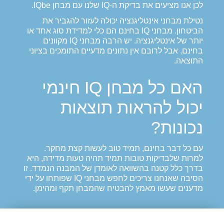
לכן אנו מציעים את בדיקת ה-IQ שלנו עם מבחן IQbe.
נטילת מבחני אינטליגנציה יכולה לעזור להגביר את
הביטחון. מבחני IQ בחינם הם כלי למדידת סוג אחד או
יותר של אינטליגנציה. יש הרבה מבחני IQ מקוונים
בחינם, אבל לרובם אין נתונים מדעיים התומכים בציוני
התוצאה.
האם כל מבחן IQ חינמי
יכול להראות תוצאות
נכונות?
עם כל דבר בחינם, תמיד טוב לעשות קצת מחקר.
למרות שלבדיקות טובות תמיד תהיה טעות מדידה, היא
בדרך כלל קטנה בהשוואה לאומדן של המבנה הנמדד. זו
הסיבה שאנחנו צריכים לחפש מבחני IQ שפותחו על ידי
מדענים שעשו מאמץ להבטיח שהמבחן תקף ומהימן.