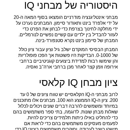
היסטוריה של מבחני IQ
מבחני אינטליגנציה מודרניים הומצאו בסוף המאה ה-20
על ידי אלפרד בינט ותאודור סיימון. המבחנים נערכו על
ידי מחלקה לחינוך בצרפת כדי לבחון את הפרט כדי
לעזור להבדיל בין ילדים עם קשיים נפשיים לנורמליים.
המבחן של סיימון בינט נקרא סטנפורד-בינה.
המבחן הבסיסי המוקדם ישלב גיל וציון עבור ציון כולל
של 0-1000. הבדיקות היו פשוטות אך הפכו פופולריות
והן שימשו רבות למדידת ביצועים קוגניטיביים ברחבי
אירופה וזמן קצר לאחר מכן ברחבי ארה"ב ואסיה.
ציון מבחן IQ קלאסי
לרוב מבחני ה-IQ הקלאסיים יש טווח ציונים של 0 עד
200. ציון ה-IQ הממוצע הוא 100. מבחנים אלו מתוכננים
במיוחד ומשמשים להרבה דברים שונים ויכולים לכלול
שאלות מבחן שונות. לדוגמה, בתי ספר משתמשים בהם
כדי להחליט באילו כיתות תלמידים צריכים להיות.
לפעמים מעסיקים משתמשים בהם כדי לראות אם
מישהו כשיר לעבודה. וחוקרים משתמשים בציוני IQ כדי