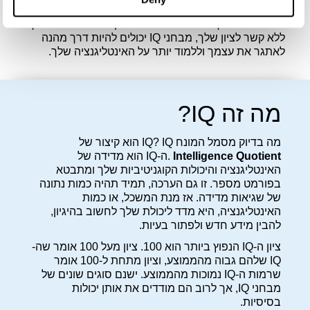
לחפש שערים קשים יותר. ואם אתה ציון נמוך מהממוצע,
זה יכול לעזור לך לחפש עזרה כדי לחזק את הכישורים שלך.
ללא קשר לציון שלך, מבחני IQ יכולים להיות דרך מהנה
לאתגר את עצמך וללמוד יותר על האינטליגנציה שלך.
מה זה IQ?
מה בדיוק מסמל המונח IQ? IQ הוא קיצור של
Intelligence Quotient
.ה-IQ הוא מדידה של
האינטליגנציה והיכולות הקוגניטיביות שלך ומתבטא
בפורמט מספר. זו גם הערכה, תמיד תהיה כמות נתונה
של שגיאות מדידה. אז מנת המשכל, או כמות
האינטליגנציה, היא מדד ליכולת שלך לחשוב בהיגיון,
להבין מידע חדש ולפתור בעיות.
ציון ה-IQ הנפוץ ביותר הוא 100. ציון מעל 100 אומר שה-
IQ שלהם גבוה מהממוצע, וציון מתחת ל-100 אומר
שרמות ה-IQ נמוכות מהממוצע. ישנם סוגים שונים של
מבחני IQ, אך לרוב הם מודדים את אותן יכולות
בסיסיות.