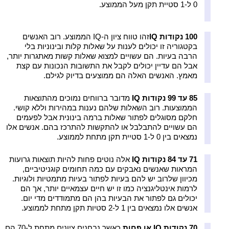
0 ל-1 סטיית תקן מעל הממוצע.
100 נקודות IQ
זהו טווח ציון ה-IQ הממוצע. רוב האנשים
בקטגוריה זו יכולים לענות על שאלות קלות ובינוניות בלי
הרבה בעיות. הם עשויים למצוא שאלות קשות מאתגרות יותר,
אבל הם עדיין יכולים לקבל את התשובות הנכונות עם קצת
מאמץ. האנשים האלה הם ממוצעים בדיוק לגילם.
85 עד 99 נקודות IQ
מדובר ברווחים נמוכים מהתוצאות
הממוצעות. רוב השאלות שלהם נענות במהירות וללא קושי.
חלקם מסוגלים לפתור שאלות ברמה בינונית אבל לפעמים
הם עשויים להתבלבל או להתקשות להתרכז בהם. אנשים אלו
נמצאים בין 0 ל-1 סטיית תקן מתחת לממוצע.
71 עד 84 נקודות IQ
אלה נוטים פחות להיות תוצאות גרועות
המראות שאנשים נאבקים עם כמה תחומים קוגניטיביים,
מכיוון שלרוב יש להם בעיות לפתור בעיות מתמטיות ולוגיות.
לרמות אינטליגנציה כמו זו יש חיים עצמאיים יותר, אך הם
יכולים גם לפתור את הבעיות בהן הם מתמודדים מדי יום.
אנשים אלו נמצאים בין 1 ל-2 סטיות תקן מתחת לממוצע.
70 נקודות IQ או פחות
כאשר נבחנים ציונים מתחת ל-70 הם