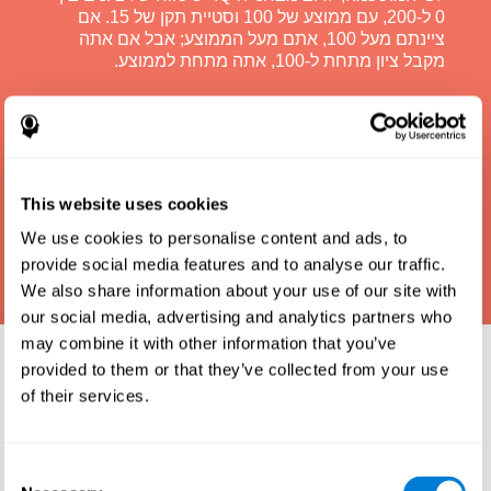
0 ל-200, עם ממוצע של 100 וסטיית תקן של 15. אם
ציינתם מעל 100, אתם מעל הממוצע; אבל אם אתה
מקבל ציון מתחת ל-100, אתה מתחת לממוצע.
This website uses cookies
We use cookies to personalise content and ads, to
provide social media features and to analyse our traffic.
We also share information about your use of our site with
our social media, advertising and analytics partners who
may combine it with other information that you’ve
למה לעשות מבחן IQ?
provided to them or that they’ve collected from your use
of their services.
מבחן IQ הוא אחת הדרכים הטובות והיעילות ביותר
להעריך כמה אתה חכם. מבחני IQ יכולים גם להראות עד
כמה אתה מצליח בבית הספר וכיצד אתה משווה לאנשים
Consent
אחרים בגילך. כאן ב-CogniFit, הפכנו את בדיקות IQ