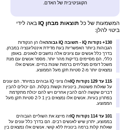
הקוגניטיבית של האדם.
המשמעות של כל
תוצאות מבחן IQ
באה לידי
ביטוי להלן:
130+ נקודות IQ - תשובה IQ גבוהה
אלו הן הנקודות
הגבוהות ביותר האפשריות בעת מדידת אינטליגנציה במבחן.
בדרך כלל אנשים עם ציונים אלה נחשבים לגאונים. באופן
כללי, הם מסיימים בדיקות מהר יותר. מספר אנשים עם מנת
משכל דומים מצליחים ברמות שונות בחיים. אנשים אלו
נמצאים יותר מ-2 סטיות תקן מעל הממוצע.
115 עד 129 נקודות IQ
אלו ציוני IQ גבוהים במיוחד. הם עונים
על שאלות פשוטות, בינוניות וקשות בקלות. הם יכולים להבין
דברים שקשה להם להבין אחרים ויש להם יכולת מתקדמת
בפתרון בעיות. אנשים אלו נמצאים בין 1 ל-2 סטיות תקן מעל
הממוצע.
101 עד 114 נקודות IQ
זה מייצג את השוליים הגבוהים
בממוצע, יתרון שיש לאנשים רבים. הם בדרך כלל עונים על
שאלות קלות ברמה בינונית ללא קושי. אנשים אלו נמצאים בין