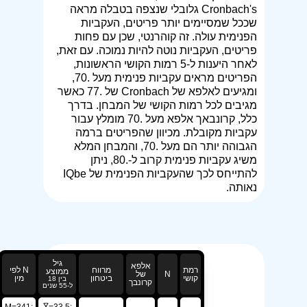
Cronbach's גלובלי שנצפה בטבלה מראה
שככל שמסיימים יותר פריטים, העקביות
הפנימית עולה. זה קוהרנטי, שכן עם פחות
פריטים, העקביות נוטה להיות נמוכה. עם זאת,
לאחר היענות ל-5 רמות הקושי הראשונות,
הפריטים מראים עקביות פנימית מעל .70,
ומגיעים לאלפא של Cronbach של .77 כאשר
מגיבים לכל רמות הקושי של המבחן. בדרך
כלל, קרונבאך אלפא מעל .70 מומלץ עבור
עקביות מקובלת. מכיוון שהפריטים ברמה
הגבוהה יותר הם מעל .70, והמבחן המלא
משיג עקביות פנימית קרוב ל-.80, ניתן
להתייחס לכך שהעקביות הפנימית של IQbe
נאותה.
גיל
אלפא
רמת
מרווח
N לפי
ממוצע
N
של
קושי
ביטחון
מין
בין 18
קרונבך
ל-55 שנים