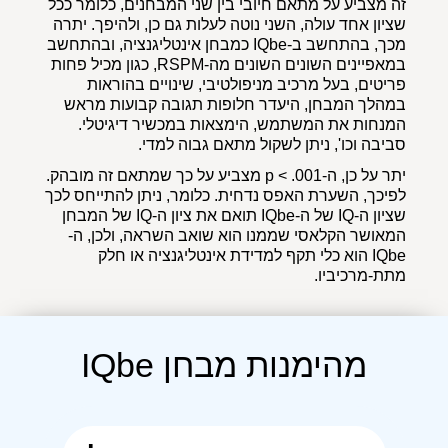
זה מצביע על מתאם חיובי בין שני המבחנים, כלומר ככל
שציון אחד עולה, השני נוטה לעלות גם כן, ולהיפך. יתרה
מכך, בהתחשב ב-IQbe כמבחן אינטליגנציה, ובהתחשב
במאפיינים השונים השונים מה-RSPM, כגון מכיל פחות
פריטים, בעל מרכיב מניפולטיבי, שינויים בהוראות
במהלך המבחן, היעדר חלופות תגובה קבועות מראש
המנחות את המשתמש, הימצאות במכשיר דיגיטלי.
סביבה וכו', ניתן לשקול מתאם גבוה למדי.
יתר על כן, ה-p < .001 מצביע על כך שמתאם זה מובהק.
לפיכך, השערת האפס נדחית. כלומר, ניתן להתייחס לכך
שציון ה-IQ של ה-IQbe תואם את ציון ה-IQ של המבחן
המאושר הקלאסי שממנו הוא שואב השראה, ולכן, ה-
IQbe הוא כלי תקף למדידת אינטליגנציה או חלק
מתת-מרכיביו.
מהימנות מבחן IQbe