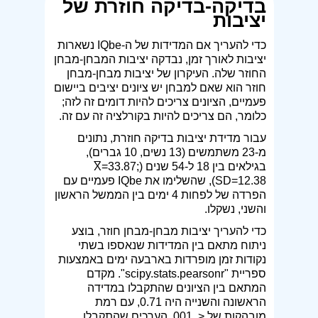
בדיקה-בדיקה חוזרת של
יציבות
כדי להעריך אם המדידות של ה-IQbe נשארות
יציבות לאורך זמן, נבדקה יציבות המבחן-מבחן
החוזר שלה. העיקרון של יציבות מבחן-מבחן
חוזר הוא שאם למבחן יש ציונים יציבים ביישום
פעמיים, הציונים צריכים להיות דומים זה לזה;
כלומר, הם צריכים להיות בקורלציה זה עם זה.
עבור מדידת יציבות בדיקה חוזרת, נתונים
מ-23 משתמשים (13 נשים, 10 גברים),
בגילאים בין 18 ל-54 שנים (X̅=33.87;
SD=12.38), שהשלימו את IQbe פעמיים עם
הפרדה של לפחות 4 ימים בין הממשל הראשון
והשני, נשקלו.
כדי להעריך יציבות מבחן-מבחן חוזר, בוצע
ניתוח מתאם בין המדידות שנאספו בשתי
נקודות זמן מופרדות בארבעה ימים באמצעות
ספריית "scipy.stats.pearsonr". מקדם
המתאם בין הציונים שהתקבלו במדידה
הראשונה והשנייה היה 0.71, עם רמת
מובהקות של < .001. הערכים שהתקבלו