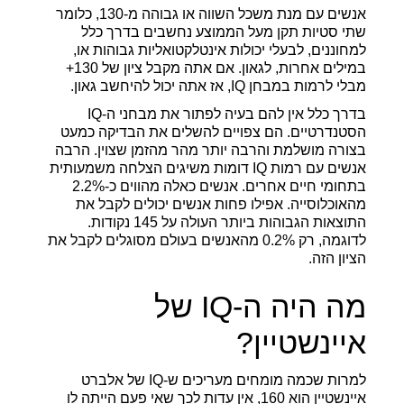
אנשים עם מנת משכל השווה או גבוהה מ-130, כלומר
שתי סטיות תקן מעל הממוצע נחשבים בדרך כלל
למחוננים, לבעלי יכולות אינטלקטואליות גבוהות או,
במילים אחרות, לגאון. אם אתה מקבל ציון של 130+
מבלי לרמות במבחן IQ, אז אתה יכול להיחשב גאון.
בדרך כלל אין להם בעיה לפתור את מבחני ה-IQ
הסטנדרטיים. הם צפויים להשלים את הבדיקה כמעט
בצורה מושלמת והרבה יותר מהר מהזמן שצוין. הרבה
אנשים עם רמות IQ דומות משיגים הצלחה משמעותית
בתחומי חיים אחרים. אנשים כאלה מהווים כ-2.2%
מהאוכלוסייה. אפילו פחות אנשים יכולים לקבל את
התוצאות הגבוהות ביותר העולה על 145 נקודות.
לדוגמה, רק 0.2% מהאנשים בעולם מסוגלים לקבל את
הציון הזה.
מה היה ה-IQ של
איינשטיין?
למרות שכמה מומחים מעריכים ש-IQ של אלברט
איינשטיין הוא 160, אין עדות לכך שאי פעם הייתה לו