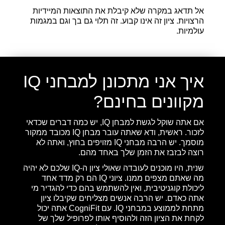
אל תדאג במקרה שלא קיבלת את התוצאות המיידיות
הרצויות. ציון זה אינו קבוע. זה תלוי גם בך וגם במגמות
עולמיות.
איך אני מתכונן למבחני IQ
מקוונים בחינם?
אם אתה שוקל לגשת למבחן IQ, יש כמה דברים שכדאי
לזכור. ראשית, ודא שאתה עובר מבחן IQ מכובד ממקור
מוסמך. יש הרבה מבחני IQ מזויפים בחוץ, ואתה לא
רוצה לבזבז את הזמן שלך באחד מהם.
שנית, היו מוכנים לעובדה שאולי ציון ה-IQ שלכם לא יהיה
מה שאתם מצפים ממנו. ציוני IQ הם רק מדד אחד
ליכולת קוגניטיבית, ואין להשתמש בהם כדי להגדיר מי
אתה כאדם. יש הרבה אנשים מצליחים שקיבלו ציון
מתחת לממוצע במבחני IQ. עם CogniFit אתה יכול
לקחת את הציון הזה ולהוסיף אותו לפרופיל שלך של