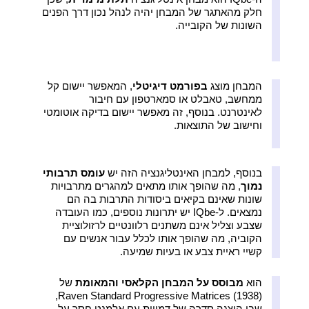
חלק מהאתגר של המבחן יהיה לנהל נכון דרך הפנים
השונות של הקובייה.
המבחן מוצג
בפורמט דיגיטלי
, המאפשר יישום קל
ממחשב, טאבלט או סמארטפון עם חיבור
לאינטרנט. בנוסף, זה מאפשר יישום בדיקה אוטומטי
וחישוב של התוצאות.
בנוסף, למבחן האינטליגנציה הזה יש
עומס תרבותי
נמוך
, מה שהופך אותו מתאים למהגרים מתרבויות
שונות שאינם בקיאים ביסודות התרבות בה הם
נמצאים. ל-IQbe יש יתרונות נוספים, כמו העובדה
שצבע וצליל אינם משתנים רלוונטיים לרזולוציית
הקוביה, מה שהופך אותו לכלל עבור אנשים עם
קשיי ראיית צבע או בעיות שמיעה.
הוא
מבוסס על המבחן הקלאסי והמאומת
של
Raven Standard Progressive Matrices (1938),
שבו הוצגה סדרה של דמויות עם אלמנט חסר על