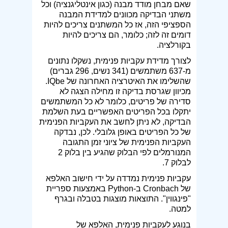
שאם מבחן מודד מבנה (כגון אינטליגנציה) וכל
משתני הבדיקה מכוונים למדידת המבנה
הספציפי הזה, אז כל המשתנים צריכים להיות
דומים זה לזה; כלומר, הם צריכים להיות
בקורלציה.
לצורך מדידת עקביות פנימית, נשקלו נתונים
מ-637 משתמשים (341 נשים, 296 גברים)
שהשלימו את האיטרציה האחרונה של IQbe.
מכיוון שגרסת בדיקה זו מחילה הצגה לא
סדירה של פריטים, כלומר לא כל המשתמשים
יתקלו בכל הפריטים האפשריים בעת השלמת
הבדיקה, לא ניתן לחשב את העקביות הפנימית
של כל הפריטים באופן גלובלי. לכן, נבדקה
העקביות הפנימית של ציוני זמן התגובה
המנורמלים לפי הבלוק שהגיע בין בלוק 2
לבלוק 7.
עקביות פנימית נמדדה על ידי חישוב האלפא
של Cronbach ב-Python באמצעות ספריית
"פינגווין". התוצאות מוצגות בטבלה ובגרף
למטה.
בנוגע לעקביות פנימית, האלפא של