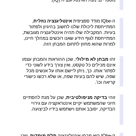
ה-IQbe מודד ספציפית
אינטליגנציה נוזלית
,
המתייחסת ליכולת שלנו לחשוב בהיגיון ולפתור
בעיות. המקבילה שלו תהיה אינטליגנציה מגובשת,
המתייחסת לגוף הידע שאנו רוכשים במהלך חיינו,
למרות שהוא מחוץ לתחום המבחן הזה.
זהו
מבחן לא מילולי
, שכן ההוראות והמבחן עצמו
אינם מכילים כל טקסט, ואין צורך בידע לשוני כדי
לפתור אותו. כך, ניתן ליישם אותו על אנשים מכל
שפה, שיש להם בעיות שפה, או שלא רכשו כישורי
קריאה וכו'.
זוהי
בדיקה מניפולטיבית
, שכן על מנת להסתיים
חיוני שהמשתמש יקיים אינטראקציה עם גירויי
הבדיקה, יסובב אותם וישתמש בידיו לביצועה.
ה-IQbe הוא מבחן אינטליגנציה
תלת מימדית
, שכן