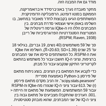
מודד גם את המבנה הזה.
מחקר מעבדה נערך באוניברסידד איברואמריקנה,
הממוקם בסנטו דומינגו, הרפובליקה הדומיניקנית.
המשתתפים הגיעו בקבוצות לחדר מאובזר במחשב, בו
השלימו באופן אישי ועצמאי סדרת מבחנים. בין
המבחנים הללו היו ה-IQbe וגרסה דיגיטלית של
המטריצות הסטנדרטיות הפרוגרסיביות של רייבן
(RSPM; Raven, 1938).
סך של 59 משתמשים (40 נשים, 19 גברים), בגילאי 18
עד 25 שנים (X̅=20.63; SD=1.39), השלימו את IQbe
ואת ה-RSPM. כל המשתתפים סיימו את שני המבחנים
ברציפות, וציוני ה-IQ חושבו עבור כל משתמש בהתאם
לקריטריוני התיקון שנקבעו עבור כל מבחן.
כדי לקבוע את המתאם בין הציונים, בוצע ניתוח מתאם
של פירסון ב-Python באמצעות ספריית
"scipy.stats.pearsonr". זה הניב מקדם מתאם פירסון
(r) של .613 עבור ציוני ה-IQ שנגזרו מה-IQbe וה-RSPM
עבור 59 המשתמשים. המשמעות של מתאם זה הייתה <
.001. הערכים שהתקבלו מצביעים על מתאם גבוה בין
ציוני ה-IQ של שני המבחנים, שהוא מובהק סטטיסטית.