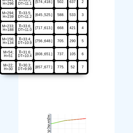
M=341;
X̅=33.5;
[.418;.574]
.502
637
2
H=296
DT=11.1
M=294;
X̅=33.5;
[.525;.645]
.588
533
3
H=239
DT=11.2
M=233;
X̅=33.6;
[.613;.717]
.668
421
4
H=188
DT=11.0
M=156;
X̅=33.4;
[.648;.756]
.705
290
5
H=134
DT=10.9
M=54;
X̅=31.6;
[.651;.808]
.737
105
6
H=51
DT=10.4
M=22;
X̅=30.3;
[.677;.857]
.775
52
7
H=30
DT=9.99
אלפא של קרונבך