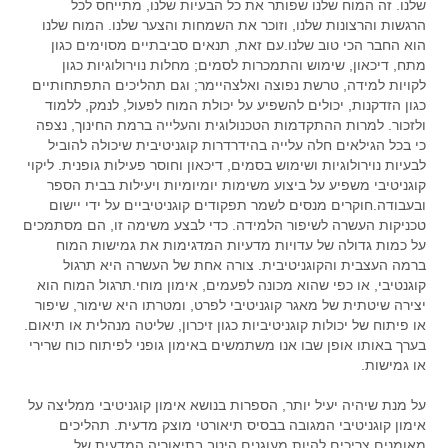
שלנו. זה המוח שלנו שפותר את כל הבעיות שלנו, מתייחס לכל
הרגשות והרצונות שלנו, וזוכר את השמחות והצער שלנו. המוח שלנו
הוא החבר הכי טוב שלנו.עם זאת, תנאים סביבתיים מסוימים כגון
מתח, דיכאון, שימוש והתמכרות לסמים; מחלות נוירולוגיות כגון
לקויות למידה, טרשת נפוצה ואלצהיימר; וגם תהליכים התפתחותיים
כגון הזדקנות, יכולים להשפיע על יכולת המוח לפעול, לנמק, ללמוד
ולזכור. למרות ההתקדמות הטכנולוגית והעלייה ברמת החינוך, נצפה
כי בכל הגילאים חלה עלייה בהידרדרות קוגניטיבית שיכולה להוביל
לבעיות נוירולוגיות ושימוש בסמים, דיכאון וחוסר פעילות גופנית. ליקוי
קוגניטיבי משפיע על ביצוע משימות יומיומיות ויעילות בבית הספר
ובעבודה.חוקרים מנסים לשמר תפקודים קוגניטיביים על ידי יישום
טכניקות העשרה לשיפור הלמידה. כדי לבצע משימה זו, הם מסתמכים
על כמות גדולה של עדויות מדעיות המדגימות את גמישות המוח
ברמה העצבית והקוגניטיבית. צורה אחת של העשרה היא תרגול
קוגנטיבי, או כפי שהוא מכונה לפעמים, אימון מוחי.תרגול המוח הוא
יצירה שיטתית של מאגר קוגניטיבי לפרט, ומטרתו היא שימור, שיפור
או פיתוח של יכולות קוגניטיביות כגון זיכרון, שליטה מנהלית או תיאום.
בערך באותו אופן שבו אנו משתמשים באימון גופני לפיתוח כוח שרירי
או גמישות.
על מנת שיהיה יעיל יותר, הספרות בנושא אימון קוגניטיבי ממליצה על
אימון קוגניטיבי המגובה בבסיס תיאורטי מוצק מדעית. תהליכים
מאומנים צריכים להיות מעוגנים היטב בתיאוריה המדעית של