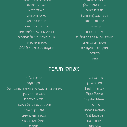
אודות המוח שלך
משחקי מחשב
חלקים במוח
קשיש בריא
תאי עצב (נוירונים)
טייסי חיל הים
גמישות המוח
רווחת הקשיש
קוגניציה
מבוגרים בריאים
אובדן זיכרון
תרגול קוגנטיבי לקשישים
מוגבלויות אינטלקטואליות
מצב קוגנטיבי של מבוגרים
תפקודים מוחיים
סקירה שיטתית
פונקציות תפקודיות
טוקסונומיה מסוג SG4D
תפיסה
קשב
משחקי חשיבה
שחמט מקוון
טניס מלודי
מיני תשבץ
מקושקש
Fruit Frenzy
משחק מוח: מצא את חיית המחמד שלך
Pipe Panic
מנגינה בבלאגן
Crystal Miner
מרוץ הצבעים
סוליטייר
פאזל אומנות תלת ממדי
Robo Factory
המקפץ השמח
Ant Escape
מסדר הממתקים
אורות נאון
פאזל תלת ממדי
שגע אותי
ספרות