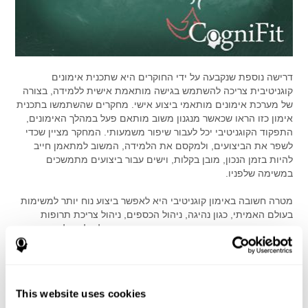
דרישה נוספת שנקבעה על ידי החוקרים היא שתכנית אימונים
קוגניטיבית צריכה להשתמש בגישה מותאמת אישית ללמידה, בצורה
של מערכת אימונים מותאמי ביצוע אישי. מחקרים שהשתמשו בתכנית
אימון כזו הראו שכאשר מנגנון משוב מותאם פעל במהלך האימונים,
התפקוד הקוגניטיבי יכל לעבור שיפור משמעותי. המחקר מציין שכדי
לשפר את הביצועים, ולמקסם את הלמידה, המשוב למתאמן חייב
להיות בזמן הנכון, מובן בקלות, וישים עבור ביצועים מתמשכים
במשימה שלפניו.
מטרה חשובה באימון קוגניטיבי היא לאפשר ביצוע נוח יותר למשימות
בעולם האמיתי, כגון נהיגה, ניהול הכספים, ניהול צריכת תרופות
ותחזוק אינטראקציה חברתית. מאחר ומספר גדול של תהליכים
קוגניטיביים פועלים יחדיו בביצוע משימות בעולם האמיתי, החוקרים
הכניסו דרישה שלישית, תכנון של מערכת תכניות אימון קוגניטיביות
במגוון רב של תחומים המשלבים כמה תהליכים קוגניטיביים, שאיננה
מוגבלת לתהליך יחיד (לדוגמה, זיכרון או מהירות עיבוד).
This website uses cookies