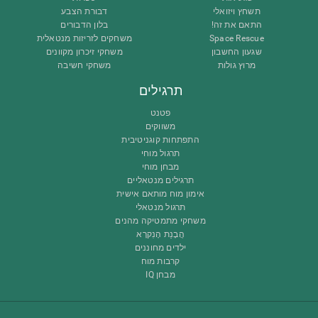
תשחץ ויזואלי
דבורת הצבע
התאם את זה!
בלון הדבורים
Space Rescue
משחקים לזריזות מנטאלית
שגעון החשבון
משחקי זיכרון מקוונים
מרוץ גולות
משחקי חשיבה
תרגילים
פטנט
משווקים
התפתחות קוגניטיבית
תרגול מוחי
מבחן מוחי
תרגילים מנטאליים
אימון מוח מותאם אישית
תרגול מנטאלי
משחקי מתמטיקה מהנים
הֲבָנַת הָנִקרָא
ילדים מחוננים
קרבות מוח
מבחן IQ