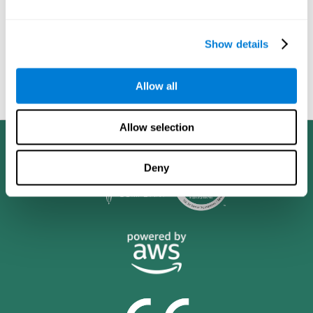
גם לקדם גמישות רגשית וחברתית. הוא ישאל האם המוח יכול להיות
מאומן כדי להבדיל בין רע לטוב, שלוות נפש ואלימות, צדק וחוסר צדק.
הוא ישאל האם ניתן לאמן את המוח לאהוב או לא לאהוב משהו,
Show details
להסכים או להתנגד. התחום יעסוק גם בדילמות נוספות בנושאי חינוך,
פילוסופיה ואתיקה אשר ישגשגו כאשר אימון המוח ייכנס למערכת
החינוך ויתמקד לא רק בבריאות מנטאלית ורוחנית אופטימלית, אלא
Allow all
גם בהטמעה של ערכים מוסריים וחברתיים.
Allow selection
Deny