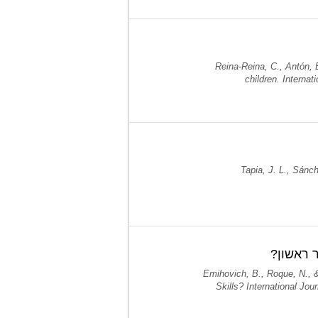
Reina-Reina, C., Antón, E
children. Internat
Tapia, J. L., Sánch
 ראשון?
Emihovich, B., Roque, N., 
Skills? International Jo