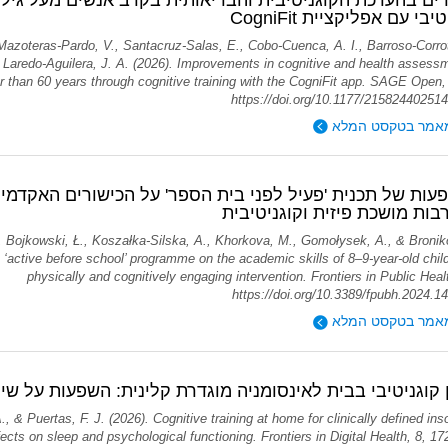
יבי עם אפליקציית CogniFit
Mazoteras-Pardo, V., Santacruz-Salas, E., Cobo-Cuenca, A. I., Barroso-Corrot
Laredo-Aguilera, J. A. (2026). Improvements in cognitive and health assessm
r than 60 years through cognitive training with the CogniFit app. SAGE Open, 
https://doi.org/10.1177/21582440251
אמר בטקסט המלא
ות מושכת פיזית וקוגניטיבית
, Bojkowski, Ł., Koszałka-Silska, A., Khorkova, M., Gomołysek, A., & Bronik
e ‘active before school’ programme on the academic skills of 8–9-year-old chil
physically and cognitively engaging intervention. Frontiers in Public Heal
https://doi.org/10.3389/fpubh.2024.1
אמר בטקסט המלא
 קוגניטיבי בבית לאינסומניה מוגדרת קלינית: השפעות על שינ
A., & Puertas, F. J. (2026). Cognitive training at home for clinically defined in
fects on sleep and psychological functioning. Frontiers in Digital Health, 8, 1