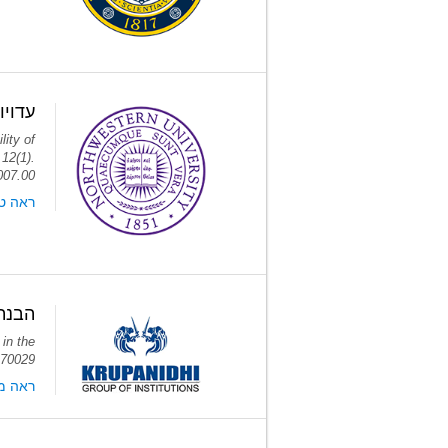
עדויו
lity of
 12(1).
.007.00
ראה טקס
הבנת 
 in the
s.70029
ראה מ