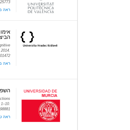
725773
ראה מ
אימון
הביצו
nitive
 2014.
101472
ראה מאמ
השפעו
nctions
 1–10.
998881
ראה טקס