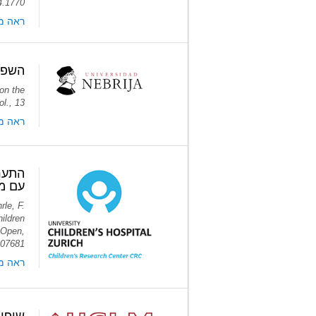
24.1770
ראה מ
השפעת
 on the
l., 13
ראה מ
עם מח
rle, F.
hildren
 Open,
107681
ראה מ