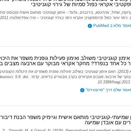
קטיבי אקראי כפול סמיות של גירוי קוגניטיבי
רוקזין, שתיל, אהרונסון, בירנבוים, גלעדי - אימון קוגניטיבי מותאם אישית ומבוס
ניסוי עיוור כפול פרוספקטיבי אקראי ניסוי בגירוי קוגניטיבי – נוירו אפידמולוגיה 2011 ; 36:91-9
ר מלא ב PubMed
ימון קוגניטיבי משולב ואימון פעילות גופנית משפר את היכול
 כל אחד בנפרד? מחקר אקראי מבוקר עם ארבעה מצבים בק
שתיל א (2013). האם אימון קוגניטיבי בשילוב פעילות גופנית משפרים את היכולות הקוג
ניסוי מבוקר של ארבעה מצבים אקראיים בקרב מבוגרים בריאים. קדמי.
10.3389/fnagi.2013
אמר שלם דרך "פרונטירס"
 שמיעתי-קוגניטיבי מותאם אישית וגיימיק משפר הבנת דיבו
רים עם אובדן שמיעה
 S., Stropahl, M. & Giroud, N. (2025). Personalized and gamified auditory-cog