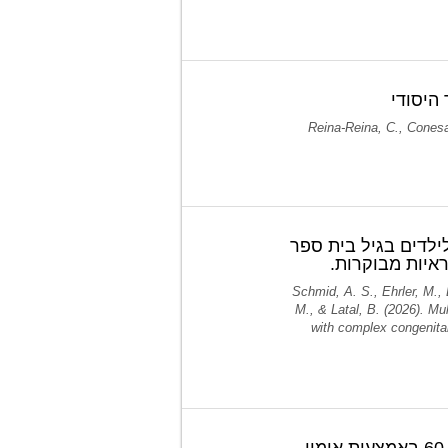
היסודי
Reina-Reina, C., Conesa,
 מותאמת אישית רב-מודאלית של תפקוד ביצועי (E-Fit) לילדים בגיל בית ספר
איות מבוקרות.
Schmid, A. S., Ehrler, M.,
M., & Latal, B. (2026). Mu
with complex congenital
שיפורים בהערכת הקוגניטיבית והבריאותית בקרב אנשים מעל גיל 60 באמצעות אימון