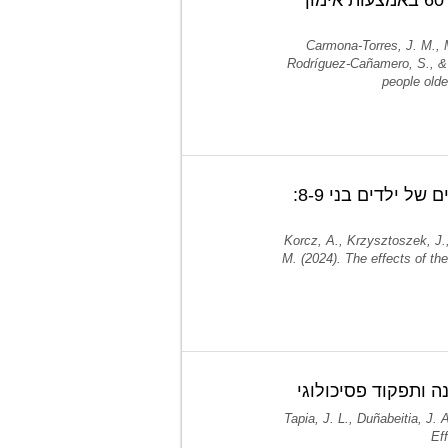
Carmona-Torres, J. M., 
Rodríguez-Cañamero, S., & 
people olde
ההשפעות של תכנית 'פעיל לפני בית הספר' על הכישורים האקדמיים של ילדים בני 8-9:
Korcz, A., Krzysztoszek, J.
M. (2024). The effects of th
ה ותפקוד פסיכולוגי
Tapia, J. L., Duñabeitia, J. 
Ef