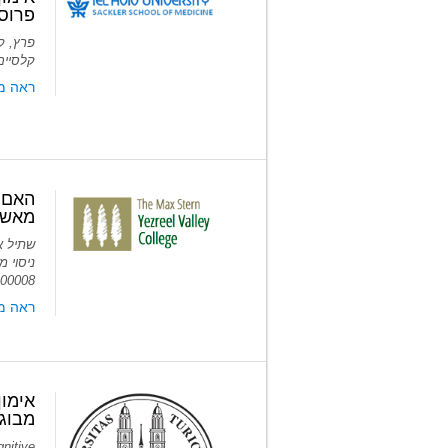
פרוספ
פרץ, ק
קלסיים: 
ראה מאמ
האם א
מאשר
.00008
ראה מ
אימון
מבוג
nitive