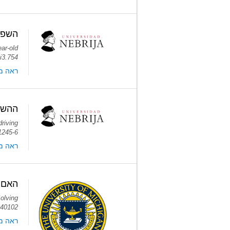
השפעת
ear-old
1i3.754
ראה מ
ההשפע
driving
1245-6
ראה מ
האם מ
olving
0040102
ראה מא