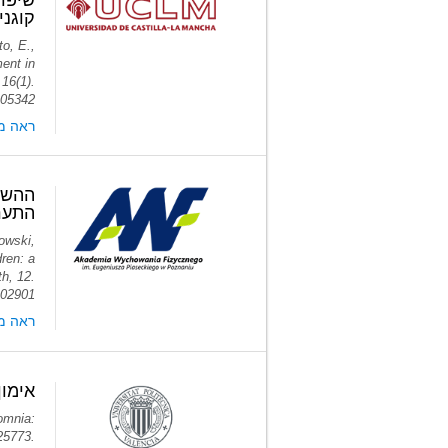
קוגניט
o, E.,
ent in
16(1).
405342
ראה מ
התערב
owski,
dren: a
th, 12.
402901
ראה מ
אימון
somnia:
725773.