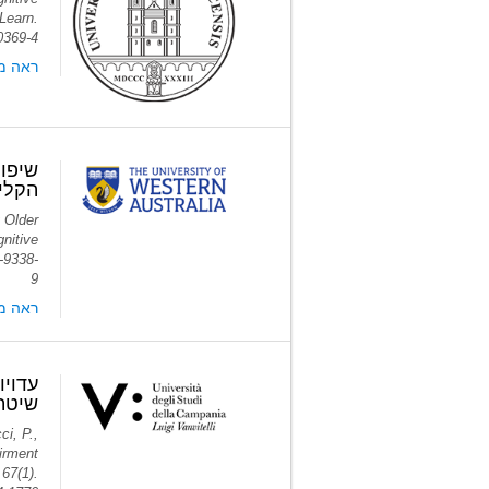
 Learn.
0369-4
ראה מ
שיפו
הקלינ
 Older
nitive
-9338-
9
ראה מאמ
שיטתי
ci, P.,
irment
67(1).