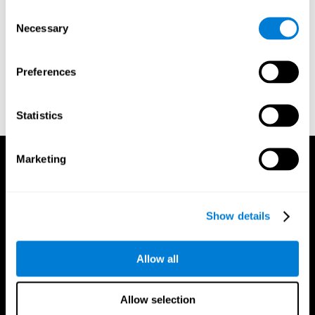
Consent
Greenberg, L. M., Kindschi, C. L., & Corman, C. L. (1996).
Necessary
Selection
TOVA test of variables of attention: clinical guide. St. Paul, MN:
TOVA Research Foundation.
Stroop, J. R (1935). Studies of interference in serial verbal
Preferences
reactions. Journal of experimental psychology, 18(6), 643.
Whiteside A., A synopsis of the Vienna Test System: A computer
Statistics
aided psychological diagnosis. JOPED, 2002, 5 (1), 41–50.
Marketing
Show details
Allow all
Allow selection