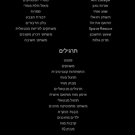
Ant Escape
מסדר הממתקים
אורות נאון
פאזל תלת ממדי
שגע אותי
ספרות
תשחץ ויזואלי
דבורת הצבע
התאם את זה!
בלון הדבורים
Space Rescue
משחקים לזריזות מנטאלית
שגעון החשבון
משחקי זיכרון מקוונים
מרוץ גולות
משחקי חשיבה
תרגילים
פטנט
משווקים
התפתחות קוגניטיבית
תרגול מוחי
מבחן מוחי
תרגילים מנטאליים
אימון מוח מותאם אישית
תרגול מנטאלי
משחקי מתמטיקה מהנים
הֲבָנַת הָנִקרָא
ילדים מחוננים
קרבות מוח
מבחן IQ