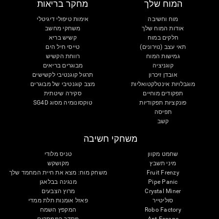
המוח שלך
מחקר בריאות
מוח וחשיבה
אימות טיפולי דיגיטלי
אודות המוח שלך
משחקי מחשב
חלקים במוח
קשיש בריא
תאי עצב (נוירונים)
טייסי חיל הים
גמישות המוח
רווחת הקשיש
קוגניציה
מבוגרים בריאים
אובדן זיכרון
תרגול קוגנטיבי לקשישים
מוגבלויות אינטלקטואליות
מצב קוגנטיבי של מבוגרים
תפקודים מוחיים
סקירה שיטתית
פונקציות תפקודיות
טוקסונומיה מסוג SG4D
תפיסה
קשב
משחקי חשיבה
שחמט מקוון
טניס מלודי
מיני תשבץ
מקושקש
Fruit Frenzy
משחק מוח: מצא את חיית המחמד שלך
Pipe Panic
מנגינה בבלאגן
Crystal Miner
מרוץ הצבעים
סוליטייר
פאזל אומנות תלת ממדי
Robo Factory
המקפץ השמח