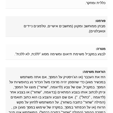
כללית ומחקר.
פורמט:
מבחן ממוחשב ומקוון (מחשבים אישיים, טלפונים ניידים
וטאבלטים).
מטרה:
לבצע במקביל משימת תיאום ומשימה מסוג "ללכת, לא ללכת".
הוראות משימה:
הזז את העכבר (או הג'ויסטיק על המסך, אם אתה משתמש
במכשיר מגע) כדי שהסמן יהיה מרוכז מעל הכדור נע בחופשיות על
המסך. במקביל, שם של צבע (לדוגמה, "שחור") מוצג על המסך,
וניתן לכתוב אותו בצבע המתאים (בדוגמה, "שחור") או בצבע אחר
(לדוגמה , "כחול"). "). אם שם הצבע והצבע בו הוא כתוב תואמים
(המילה "שחור" כתובה בשחור), על המשתמש ללחוץ על מקש
הרווח (או על הכפתור במסך, במקרה של שימוש במסך מגע) וכן ,
במקרה ההפוך (המילה "שחור" כתובה בכחול), המשתמש אינו חייב