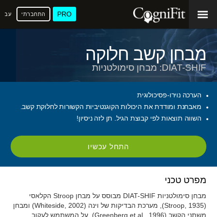
PRO
התחברתי
עברי
מבחן קשב חלוקה
DIAT-SHIF: מבחן סימולטניות
הערכה נוירו-פסיכולוגית
מאבחנת ומודדת את היכולות הקוגנטיביות הקשורות לחלוקת קשב.
השווה תוצאות לפי קבוצת הגיל. תן לזה ניסיון!
התחל עכשיו
מפרט טכני
מבחן סימולטניות DIAT-SHIF מבוסס על מבחן Stroop הקלאסי
(Stroop, 1935), מערכת הבדיקות של וינה (Whiteside, 2002) ומבחן
משתני הקשב (Greenberg et al., 1996). על המשתמש לעקוב