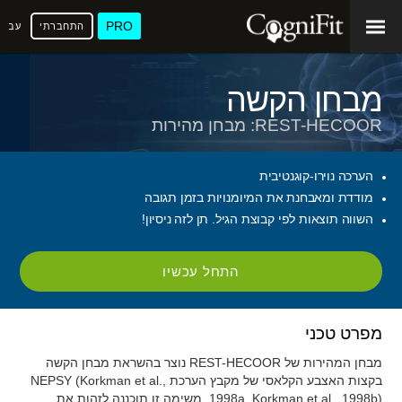
PRO
התחברתי
עברי
מבחן הקשה
REST-HECOOR: מבחן מהירות
הערכה נוירו-קוגנטיבית
מודדת ומאבחנת את המיומנויות בזמן תגובה
השווה תוצאות לפי קבוצת הגיל. תן לזה ניסיון!
התחל עכשיו
מפרט טכני
מבחן המהירות של REST-HECOOR נוצר בהשראת מבחן הקשה
בקצות האצבע הקלאסי של מקבץ הערכת NEPSY (Korkman et al.,
1998a, Korkman et al., 1998b). משימה זו תוכננה לזהות את