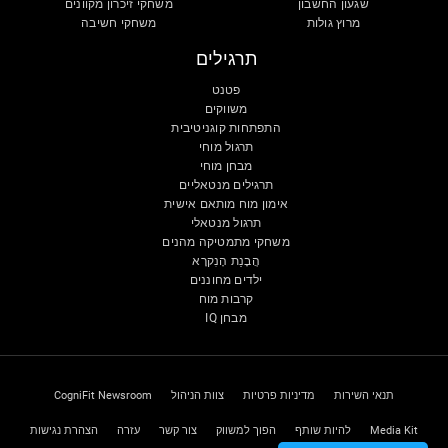
שגעון החשבון
משחקי זיכרון מקוונים
מרוץ גולות
משחקי חשיבה
תרגילים
פטנט
משווקים
התפתחות קוגניטיבית
תרגול מוחי
מבחן מוחי
תרגילים מנטאליים
אימון מוח מותאם אישית
תרגול מנטאלי
משחקי מתמטיקה מהנים
הֲבָנַת הָנִקרָא
ילדים מחוננים
קרבות מוח
מבחן IQ
תנאי השירות
מדיניות פרטיות
צוות הניהול
CogniFit Newsroom
Media Kit
להיות שותף
הפוך למשווק
צור קשר
עזרה
הצהרת נגישות