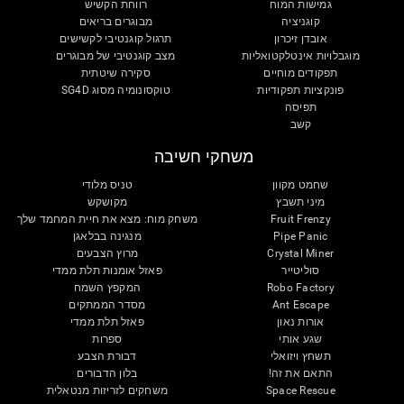
גמישות המוח
רווחת הקשיש
קוגניציה
מבוגרים בריאים
אובדן זיכרון
תרגול קוגנטיבי לקשישים
מוגבלויות אינטלקטואליות
מצב קוגנטיבי של מבוגרים
תפקודים מוחיים
סקירה שיטתית
פונקציות תפקודיות
טוקסונומיה מסוג SG4D
תפיסה
קשב
משחקי חשיבה
שחמט מקוון
טניס מלודי
מיני תשבץ
מקושקש
Fruit Frenzy
משחק מוח: מצא את חיית המחמד שלך
Pipe Panic
מנגינה בבלאגן
Crystal Miner
מרוץ הצבעים
סוליטייר
פאזל אומנות תלת ממדי
Robo Factory
המקפץ השמח
Ant Escape
מסדר הממתקים
אורות נאון
פאזל תלת ממדי
שגע אותי
ספרות
תשחץ ויזואלי
דבורת הצבע
התאם את זה!
בלון הדבורים
Space Rescue
משחקים לזריזות מנטאלית