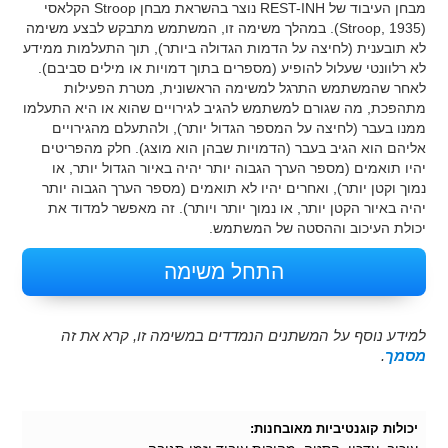
מבחן העיבוד של REST-INH נוצר בהשראת מבחן Stroop הקלאסי
(Stroop, 1935). במהלך משימה זו, המשתמש מתבקש לבצע משימה
לא תובענית (לחיצה על הדמות הגדולה ביותר), תוך התעלמות ממידע
לא רלוונטי שעלול להופיע (מספרים בתוך דמויות או מילים סביבם).
לאחר שהמשתמש התרגל למשימה הראשונית, מטרת הפעילות
מתהפכת, מה שגורם למשתמש להגיב לגירויים שהוא או היא התעלמו
ממנו בעבר (לחיצה על המספר הגדול יותר), ולהתעלם מהגירויים
אליהם הוא הגיב בעבר (הדמויות שבהן הוא מוצג). חלק מהפריטים
יהיו תואמים (מספר הערך הגבוה יותר יהיה באיור הגדול יותר, או
נמוך וקטן יותר), ואחרים יהיו לא תואמים (מספר הערך הגבוה יותר
יהיה באיור הקטן יותר, או נמוך יותר ויותר). זה מאפשר למדוד את
יכולת העיכוב וההסטה של המשתמש.
התחל משימה
למידע נוסף על המשתנים הנמדדים במשימה זו, קרא את זה
מסמך
.
יכולות קוגנטיביות מאובחנות: