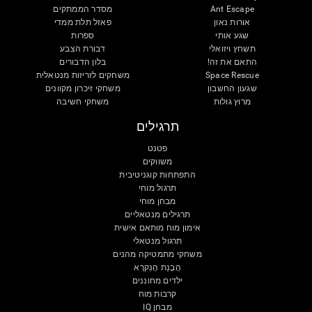
Ant Escape
מסדר הממתקים
אורות נאון
פאזל תלת ממדי
שגע אותי
ספרות
תשחץ ויזואלי
דבורת הצבע
התאם את זה!
בלון הדבורים
Space Rescue
משחקים לזריזות מנטאלית
שגעון החשבון
משחקי זיכרון מקוונים
מרוץ גולות
משחקי חשיבה
תרגילים
פטנט
משווקים
התפתחות קוגניטיבית
תרגול מוחי
מבחן מוחי
תרגילים מנטאליים
אימון מוח מותאם אישית
תרגול מנטאלי
משחקי מתמטיקה מהנים
הֲבָנַת הָנִקרָא
ילדים מחוננים
קרבות מוח
מבחן IQ