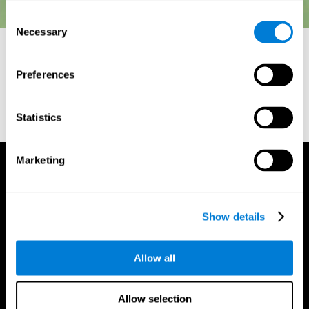
Consent
Necessary
Selection
Preferences
סימוכין
Stroop, J. R (1935). Studies of interference in serial verbal
Statistics
reactions. Journal of experimental psychology, 18(6), 643
Marketing
Show details
Allow all
Allow selection