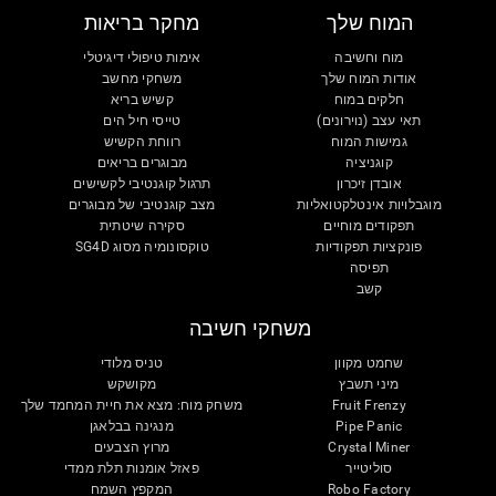
המוח שלך
מחקר בריאות
מוח וחשיבה
אימות טיפולי דיגיטלי
אודות המוח שלך
משחקי מחשב
חלקים במוח
קשיש בריא
תאי עצב (נוירונים)
טייסי חיל הים
גמישות המוח
רווחת הקשיש
קוגניציה
מבוגרים בריאים
אובדן זיכרון
תרגול קוגנטיבי לקשישים
מוגבלויות אינטלקטואליות
מצב קוגנטיבי של מבוגרים
תפקודים מוחיים
סקירה שיטתית
פונקציות תפקודיות
טוקסונומיה מסוג SG4D
תפיסה
קשב
משחקי חשיבה
שחמט מקוון
טניס מלודי
מיני תשבץ
מקושקש
Fruit Frenzy
משחק מוח: מצא את חיית המחמד שלך
Pipe Panic
מנגינה בבלאגן
Crystal Miner
מרוץ הצבעים
סוליטייר
פאזל אומנות תלת ממדי
Robo Factory
המקפץ השמח