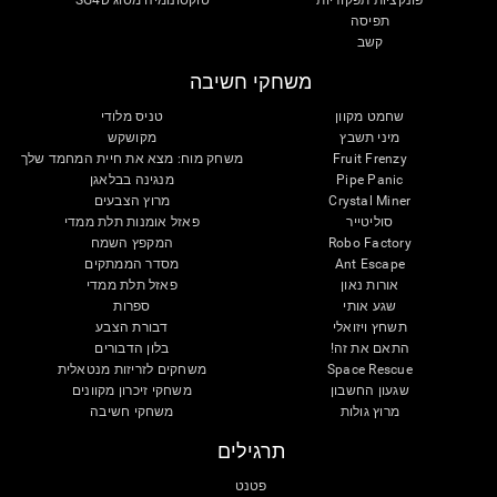
פונקציות תפקודיות
טוקסונומיה מסוג SG4D
תפיסה
קשב
משחקי חשיבה
שחמט מקוון
טניס מלודי
מיני תשבץ
מקושקש
Fruit Frenzy
משחק מוח: מצא את חיית המחמד שלך
Pipe Panic
מנגינה בבלאגן
Crystal Miner
מרוץ הצבעים
סוליטייר
פאזל אומנות תלת ממדי
Robo Factory
המקפץ השמח
Ant Escape
מסדר הממתקים
אורות נאון
פאזל תלת ממדי
שגע אותי
ספרות
תשחץ ויזואלי
דבורת הצבע
התאם את זה!
בלון הדבורים
Space Rescue
משחקים לזריזות מנטאלית
שגעון החשבון
משחקי זיכרון מקוונים
מרוץ גולות
משחקי חשיבה
תרגילים
פטנט