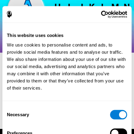
This website uses cookies
We use cookies to personalise content and ads, to
provide social media features and to analyse our traffic.
We also share information about your use of our site with
our social media, advertising and analytics partners who
may combine it with other information that you’ve
הפניות
provided to them or that they’ve collected from your use
of their services.
Hooper, H. E. (1983). Hooper Visual Organization Test Manual.
Los Angeles, CA: Western Psychological Services.
Merten, T. (2004). A Short Version of the Hooper Visual
Consent
Organization Test: Reliability and Validity. Applied
Necessary
neuropsychology, 11(2), 99-102.
Selection
https://doi.org/10.1207/s15324826an1102_5
Preferences