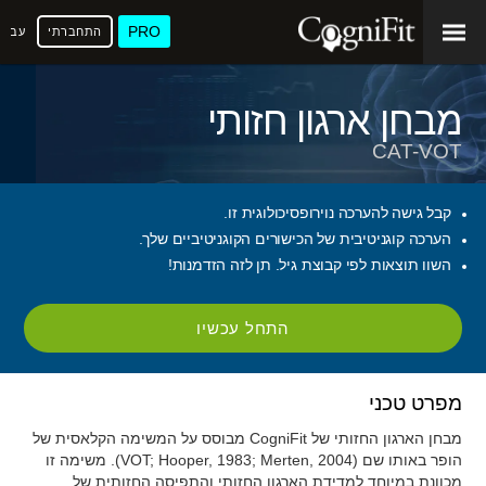
PRO
התחברתי
עברי
מבחן ארגון חזותי
CAT-VOT
קבל גישה להערכה נוירופסיכולוגית זו.
הערכה קוגניטיבית של הכישורים הקוגניטיביים שלך.
השוו תוצאות לפי קבוצת גיל. תן לזה הזדמנות!
התחל עכשיו
מפרט טכני
מבחן הארגון החזותי של CogniFit מבוסס על המשימה הקלאסית של
הופר באותו שם (VOT; Hooper, 1983; Merten, 2004). משימה זו
מכוונת במיוחד למדידת הארגון החזותי והתפיסה החזותית של