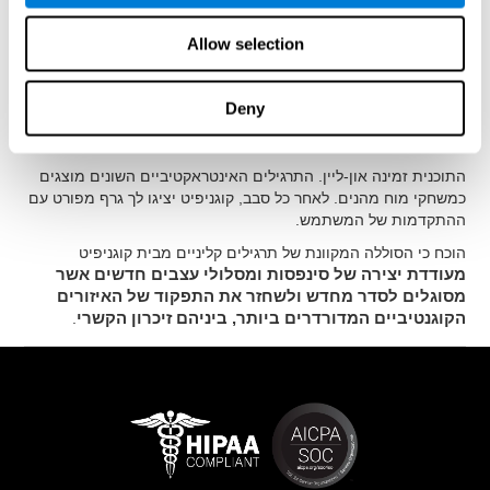
זיכרון הקשרי
, ובהתבסס על התוצאות שנאספו, התוכנית תציע לך
באופן אוטומטי משטר אימונים מלא
עם תרגילים קוגנטיביים
Allow selection
מותאמים אישית שיסייעו לשפר זיכרון הקשרי
.
התוכנית לגירוי קוגנטיבי ולהערכה נוירו-פסיכולוגית מבית קוגניפיט
תוכננה ע"י צוות של נוירולוגים ופסיכולוגים קוגנטיביים אשר למדו
Deny
גמישות סינאפטית והתחדשות תאים. תצטרך רק 15 דקות, 2-3
פעמים בשבוע בשביל לגרות את העצבים והתהליכים הקוגנטיביים.
התוכנית זמינה און-ליין. התרגילים האינטראקטיביים השונים מוצגים
כמשחקי מוח מהנים. לאחר כל סבב, קוגניפיט יציגו לך גרף מפורט עם
ההתקדמות של המשתמש.
הוכח כי הסוללה המקוונת של תרגילים קליניים מבית קוגניפיט
מעודדת יצירה של סינפסות ומסלולי עצבים חדשים אשר
מסוגלים לסדר מחדש ולשחזר את התפקוד של האיזורים
הקוגנטיביים המדורדרים ביותר, ביניהם זיכרון הקשרי
.