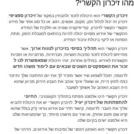
מהו זיכרון הקשרי?
זיכרון הקשרי
הוא היכולת לזכור ולהבחין במקור של
זיכרון ספציפי
.
זיכרון זה יכול לכלול זמן, מקום, אנשים, רגש, או כל סוג אחר של מידע
הקשרי הקשור לזיכרון. קודיפיקציה שגויה או חלקית של המידע
ההקשרי של אירוע מסוים יכולה להיות בהתאם למגבלת הזמן, מתח,
הסחות או ליקוי ביכולת עיבוד המידע.
זיכרון הקשרי הוא
תהליך בסיסי בזיכרון לטווח ארוך
, אשר
מתייחס ליכולת לזכור נסיבות רגשיות, חברתיות, מרחביות או זמניות
הקשורות לאירוע. במילים אחרות, זוהי היכולת
שמאפשרת לנו ל
זכור את האספקטים השונים שבאים עם לימוד משהו חדש
.
לדוגמה, תוכל לשמוע שיר אשר מזכיר לך את יום החתונה שלך ותיזכר
כמה לחוץ היית, או שאולי אינך אוהב את הצבע הירוק מכיוון שהוא
היה הצבע האהוב על אשתך לשעבר.
זיכרון הקשרי הינו אלמנט מפתח בתהליך הקוגנטיבי,
החיוני
להתפתחות של זיכרון יעיל
. לזיכרון הקשרי יש את היכולת להביא
אליך את העבר. לדוגמה, קישור חדר עם אירוע נוראי (רק בגלל שהוא
קרא שם פעם אחת), או שיר עם מישהו מיוחד, כך שהמציאות שלנו
היא אלמנט ישים בקיום שלנו.
זיכרון הקשרי הוא הארגון הזמני של נסיבות של אירועים, הזיהוי של