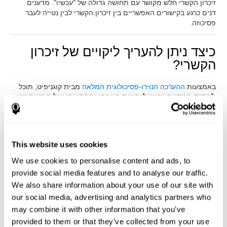
זיכרון הקשרי חלש מקושר עם תחושה גדולה של "עכשיו". מדענים
דנים כרגע בקישורים האפשריים בין זיכרון הקשרי לבין נטייה לעבר
פסיכוזה.
כיצד ניתן להעריך ליקויים של זיכרון
הקשרי?
באמצעות
ההערכה הנוירו-פסיכולוגית המלאה
מבית קוגניפיט, תוכל
למדוד במדויק וביעילות את הזיכרו ןההקשרי של המשתמש
.
הסוללה להערכה קוגנטיבית מאפשרת לנו למדוד במדויק את הרמה
הקוגנטיבית הכללית של המשתמש, והיא מורכבת מסדרה של מבחנים
קוגנטיביים אשר תוכננה למדוד במיוחד זיכרון הקשרי.
This website uses cookies
בשביל להעריך זיכרון הקשרי, אנו משתמשים במשימות
ספציפיות
אשר קיבלו השראה מהמבחן הקלאסי Contextual
We use cookies to personalise content and ads, to
Memory מאת Togalia (1993).נראה כי התדרדרות בזיכרון הקשרי
provide social media features and to analyse our traffic.
מקושרת לאומה הקדמית ולאו דווקא קשורה לגיל.
We also share information about your use of our site with
בעזרת
מבחן החקירה REST-COM
ומבחן הזיהוי COM-NAM
תוכל
our social media, advertising and analytics partners who
לראות את רמות הסיווג של גירויים בזיכרון של המשתמש. אנו
may combine it with other information that you’ve
מסוגלים לקבוע סיווגים אלו ע"י זיהוי דמיון באותה הקבוצה. אם כך,
provided to them or that they’ve collected from your use
זה יעזור בצפייה ביכולתו של המשתמש להוציא לפועל משימת זיהוי