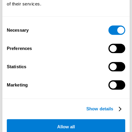
of their services.
מהר ככל האפשר.
המשימה מנסה לעזור למשתמש לזכור אספקטים שונים של אותו
ההקשר. במילים אחרות, זה עוזר למשתמש לחשוב על אספקטים
Consent
שונים ונפרדים של אירוע בשביל להיזכר בו מאוחר יותר כשלם.
Necessary
Selection
הערכה זו אינה מאחבנת זיכרןו הקשרי בלבד, אלא גם עדכון, מתן שם,
זמן תגובה, ועוד.
Preferences
האם אפשרי לגרות ולשפר זיכרון
הקשרי?
Statistics
בהחלט. בדיוק כמו כל מיומנות קוגנטיבית אחרת,
זיכרון הקשרי יכול
להתאמן, ללמוד ולהשתפר, וקוגניפיט יכלה לעזור לך לעשות
Marketing
זאת
.
אימון קוגנטיבי, כמו
השיטה המרגיעה לטיפול בבעית זיכרון
הודות
גמישות מוחית or
, אנו מסוגלים לחזק את הקשרים העצביים
Show details
החלשים שאחראים על זיכרון הקשרי לקוי, אשר יעזור לשפר את
היעילות של מסלולים עצביים אלו.
Allow all
בעזרת ההערכה הנוירו-קוגנטיבית מבית קוגניפיט
ניתן להעריך