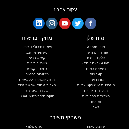
עקוב אחרינו
המוח שלך
מחקר בריאות
מוח וחשיבה
אימות טיפולי דיגיטלי
אודות המוח שלך
משחקי מחשב
חלקים במוח
קשיש בריא
תאי עצב (נוירונים)
טייסי חיל הים
גמישות המוח
רווחת הקשיש
קוגניציה
מבוגרים בריאים
אובדן זיכרון
תרגול קוגנטיבי לקשישים
מוגבלויות אינטלקטואליות
מצב קוגנטיבי של מבוגרים
תפקודים מוחיים
סקירה שיטתית
פונקציות תפקודיות
טוקסונומיה מסוג SG4D
תפיסה
קשב
משחקי חשיבה
שחמט מקוון
טניס מלודי