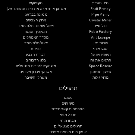
מיני תשבץ
מקושקש
Fruit Frenzy
משחק מוח: מצא את חיית המחמד שלך
Pipe Panic
מנגינה בבלאגן
Crystal Miner
מרוץ הצבעים
סוליטייר
פאזל אומנות תלת ממדי
Robo Factory
המקפץ השמח
Ant Escape
מסדר הממתקים
אורות נאון
פאזל תלת ממדי
שגע אותי
ספרות
תשחץ ויזואלי
דבורת הצבע
התאם את זה!
בלון הדבורים
Space Rescue
משחקים לזריזות מנטאלית
שגעון החשבון
משחקי זיכרון מקוונים
מרוץ גולות
משחקי חשיבה
תרגילים
פטנט
משווקים
התפתחות קוגניטיבית
תרגול מוחי
מבחן מוחי
תרגילים מנטאליים
אימון מוח מותאם אישית