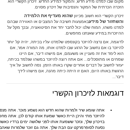
מקום שבו למדנו מידע חדש, והמקור למידע החדש. זיכרון הקשרי הוא
הזכרה הכרתית של המקור והנסיבות של זיכרון מסוים.
זיכרון הקשרי הוא חשוב מכיוון
שהוא מעדיף את הלמידה
והשחזור של מידע
באמצעות חשיבה על המצבים או האווירה שבהם
למדנו משהו, המוח שלנו יכול לחבר יחד את הסיטואציה, ובכך מקל על
ההיזכרות במידע שאנחנו מחפשים.
לדוגמה, אם נרצה להיזכר בקונספט שלמדנו עליו בכיתה, יהיה קל יותר
להיזכר בו אם נחשוב על הרגע שבו למדנו אותו, מה המורה אמר, אם
הוא לימד את זה מעניין או משעמם, אם מישהו דיבר, אם היינו
שמחים או מתוסכלים... אם אתה רוצה להיזכר במשהו שנלמד בכיתה,
יעזור לחשוב על דברים אחרים שקרו באותו הזמן. נסה לחשוב על איך
הרגשת באותו היום, האם זו היתה כיתה מהנה, אם מישהו לידך
דיבר...
דוגמאות לזיכרון הקשרי
אתה שומע שיר ולמרות שהוא חדש הוא נשמע מוכר. אתה מנס
להיזכר מתי והיכן היית כאשר שמעת אותו קודם לכן. אתה מח
בזיכרון שלך, ונזכר ששמעת אותו לפני שלושה ימים ברדיו כאשר
נסעת לסופרמרקט עם הבת שלך. אתה גם זוכר שלמרות שאהב