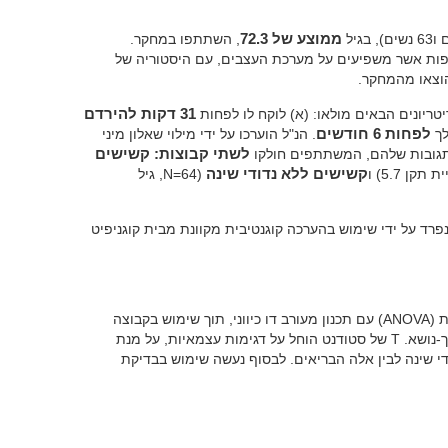
ממוצע של 72.3
, השתתפו במחקר.
פות אשר משפיעים על מערכת העצבים, עם היסטוריה של
הוצאו מהמחקר.
טריונים הבאים מולאו: (א) לוקח לו לפחות
31 דקות להירדם
לך
לפחות 6 חודשים
. הנ"ל הוערכו על ידי מילוי שאלון מיני
התגובות שלהם, המשתתפים חולקו
לשתי קבוצות: קשישים
קשישים ללא נדודי שינה
(N=64, גיל
רד על ידי שימוש בהערכה קוגנטיבית מקוונת מבית קוגניפיט
על מנת לעבוד עם הנתונים, הוחל ניתוח השונות (ANOVA) עם תכנון מעורב דו כיווני, תוך שימוש בקבוצה
כמשתנה בין גורמים וזמן התגובה כמשתנה תוך-נושא. T של סטודנט הוחל על דגימות עצמאיות, על מנת
 שינה לבין אלה הבריאים. לבסוף נעשה שימוש בבדיקת