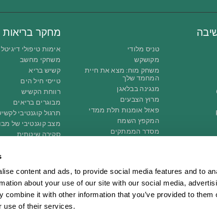
יבה
מחקר בריאות
טניס מלודי
אימות טיפולי דיגיטלי
מקושקש
משחקי מחשב
משחק מוח: מצא את חיית
קשיש בריא
המחמד שלך
טייסי חיל הים
מנגינה בבלאגן
רווחת הקשיש
מרוץ הצבעים
מבוגרים בריאים
פאזל אומנות תלת ממדי
תרגול קוגנטיבי לקשי
המקפץ השמח
מצב קוגנטיבי של מבו
מסדר הממתקים
סקירה שיטתית
פאזל תלת ממדי
טוקסונומיה מסוג SG4D
ספרות
s
דבורת הצבע
ise content and ads, to provide social media features and to an
בלון הדבורים
rmation about your use of our site with our social media, advertis
משחקים לזריזות מנטאלית
 combine it with other information that you’ve provided to them o
משחקי זיכרון מקוונים
משחקי חשיבה
 use of their services.