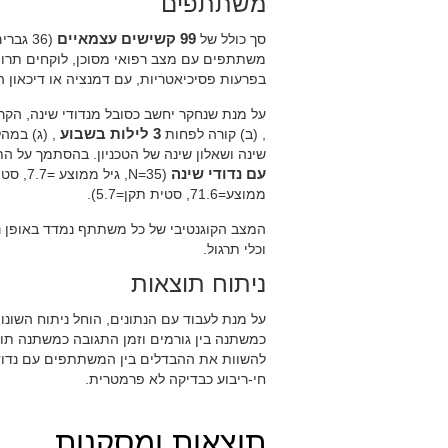
משתתפים
סך כולל של
99 קשישים עצמאיים
(36 גברים ו63 נשים), בגיל
משתתפים עם מצב רפואי מסוכן, לוקחים תרו
בפרעות פסיכיאטריות, עם דמנציה או דיכאון 
על מנת שנחקר יחשב כסובל מנדודי שינה, הקרי
, (ב) קורה לפחות
3 לילות בשבוע
, (ג) במה
שינה ושאלון שינה של הטכניון. בהסתמך על 
עם נדודי שינה
(N=35, גיל ממוצע =7.7, סטיית תקן 5.7) ו
ממוצע=71.6, סטית תקן=5.7).
המצב הקוגנטיבי של כל משתתף נמדד באופן נפ
וכלי תרגול.
ניתוח תוצאות
להשוות את ההבדלים בין המשתתפים עם נדודי
חי-ריבוע כבדיקה לא פרמטרית.
תוצאות ומסקנות