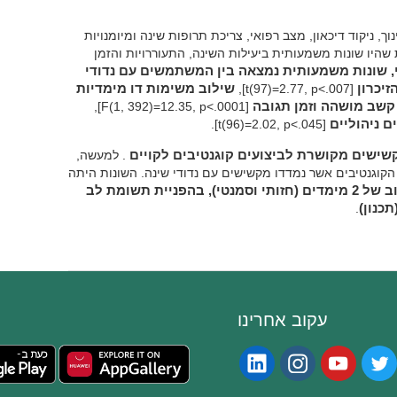
וך, ניקוד דיכאון, מצב רפואי, צריכת תרופות שינה ומיומנויות
היו שונות משמעותית ביעילות השינה, התעוררויות והזמן
, שונות משמעותית נמצאה בין המשתמשים עם נדודי
יכרון
[t(97)=2.77, p<.007],
שילוב משימות דו מימדיות
שב מושהה וזמן תגובה
[F(1, 392)=12.35, p<.0001],
ם ניהוליים
[t(96)=2.02, p<.045].
בקשישים מקושרת לביצועים קוגנטיבים לקויים
. למעשה,
הקוגנטיבים אשר נמדדו מקשישים עם נדודי שינה. השונות היתה
אורך זיכרון, במטלות שילוב של 2 מימדים (חזותי וסמנטי), בהפניית תשומת לב
כנון)
.
עקוב אחרינו