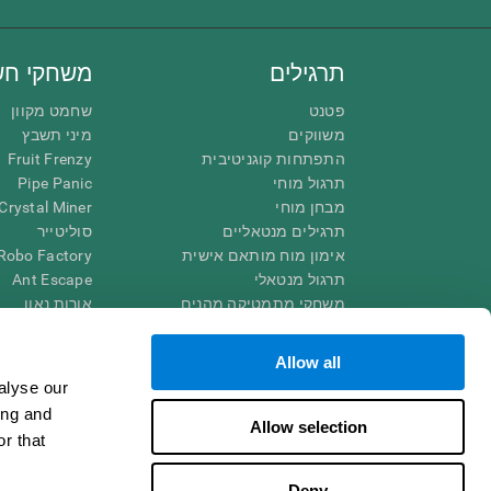
תרגילים
משחקי חש
פטנט
שחמט מקוון
משווקים
מיני תשבץ
התפתחות קוגניטיבית
Fruit Frenzy
תרגול מוחי
Pipe Panic
מבחן מוחי
Crystal Miner
תרגילים מנטאליים
סוליטייר
אימון מוח מותאם אישית
Robo Factory
תרגול מנטאלי
Ant Escape
משחקי מתמטיקה מהנים
אורות נאון
הֲבָנַת הָנִקרָא
שגע אותי
ילדים מחוננים
תשחץ ויזואלי
Allow all
קרבות מוח
התאם את זה!
alyse our
מבחן IQ
Space Rescue
ing and
שגעון החשבון
Allow selection
r that
מרוץ גולות
Deny