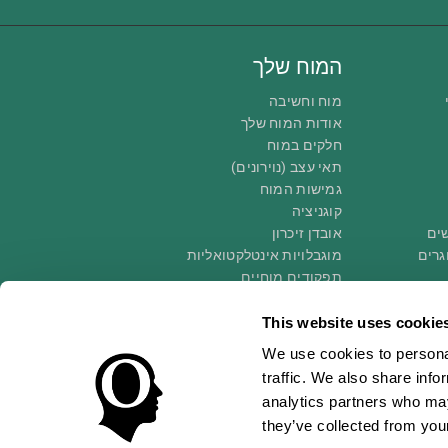
המוח שלך
מוח וחשיבה
אודות המוח שלך
חלקים במוח
תאי עצב (נוירונים)
גמישות המוח
קוגניציה
שים
אובדן זיכרון
גרים
מוגבלויות אינטלקטואליות
תפקודים מוחיים
פונקציות תפקודיות
תפיסה
This website uses cookie
קשב
We use cookies to personal
traffic. We also share info
analytics partners who may
they’ve collected from your