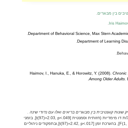
טיבים בין מבוגרים
.
.
Iris Haimo
Haimov, I., Hanuka, E., & Horowitz, Y. (2008).
Chronic 
Among Older Adults
.
שונות קוגנטיבית בין מבוגרים בריאים ואלו עם נדודי שינה .
אורך זיכרון [t(97)=2.77, p<.007], בשילוב מטלות דו מימדיות (חזותית וסמנטית [t(97)=2.03, p<.049], בזמני
תגובה לקשב מתמשך [F(1, 392)=12.35, p<.0001], בהערכת זמן [t(97)=2.42, p<.017],ובתפקודים ניהוליים