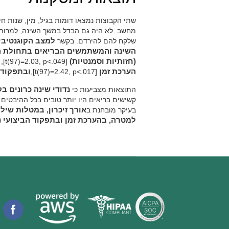
שתי הקבוצות נמצאו דומות בגיל, מין, שנות חינ
מחשב. לא היה גם הבדל במשך השינה, למרות ש
שלקח להם להירדם. בקשר
למצב הקוגנטיבי
השינה והמשתמשים הבריאים בתחולת הז
(חזותיות וסמנטיות)
[t(97)=2.03, p<.049],
ק
הערכת זמן
[t(97)=2.42, p<.017],
ובתפקודי
התוצאות מצביעות כי
נדודי שינה כרונים 
קשישים בריאים היו יותר טובים בכל ההיבטים 
בעיקר מובחנת ב
למטרה, בהערכת זמן ובתפקוד הביצועי (ת