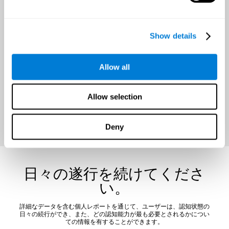
一年を通じて脳の健康を改
Show details
善するチャンス
トレーニングを始める前に、モチベーションを維持し、メンタルチャ
Allow all
レンジするために、具体的かつ達成可能な目標が確立されることが重
要です。
Allow selection
今すぐ割引を申請してください
Deny
日々の遂行を続けてくださ
い。
詳細なデータを含む個人レポートを通じて、ユーザーは、認知状態の
日々の続行ができ、また、どの認知能力が最も必要とされるかについ
ての情報を有することができます。