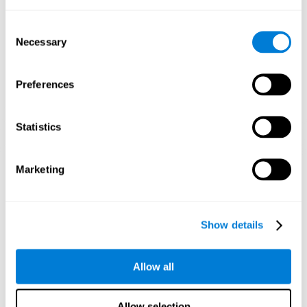
1週間目
2週目
3週目
Consent
Necessary
Selection
Preferences
Statistics
3週間後の神経回路網の方向性グラフィック投影
Marketing
認知能力を訓練しないとどうなりま
すか？
Show details
私たちの脳はリソースを節約するように設計されているため、
使用されていない接続を排除する傾向があります。このよう
Allow all
に、認知能力が普段使用されないと、脳はその神経活性化のパ
ターンのためのリソースを提供しないため、脳はますます弱く
なります。これにより、私たちはこの認知機能を使用できなく
なり、日常の活動での効果が低下します。
Allow selection