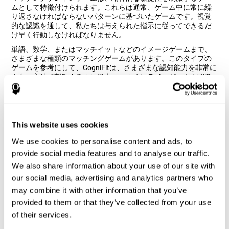
ムとして特徴付けられます。これらは通常、ゲーム中に常に繰
り返さなければならないパターンに基づいたゲームです。視覚
的な認識を通して、私たちは与えられた指示に従ってできるだ
け早く行動しなければなりません。
単語、数学、またはマッチイットなどのイメージゲームまで、
さまざまな種類のマッチングゲームがあります。このタイプの
ゲームを参考にして、CogniFitは、さまざまな認知能力を非常に
面白い方法で刺激するのに役立つこのオンラインゲームを開発
しました。
「マッチイット」マインドゲームは
どのように私の認知能力を向上させ
ますか？
This website uses cookies
We use cookies to personalise content and ads, to
CogniFitのマッチイットのようなゲームをプレイすると、特定の
provide social media features and to analyse our traffic.
神経活性化パターンが刺激されます。このパターンを一貫して
We also share information about your use of our site with
繰り返しトレーニングすることで、新しいシナプスを作り、神
経回路を再編成して、弱くなった、または損傷した認知機能を
our social media, advertising and analytics partners who
取り戻すことができます。
may combine it with other information that you’ve
マッチイットは、抑制と視覚を鍛えるのに役立ちます。これら
provided to them or that they’ve collected from your use
のスキルを一貫して刺激することで、新しいシナプスを作成
of their services.
し、神経回路を再編成し、認知機能を改善することができま
す。