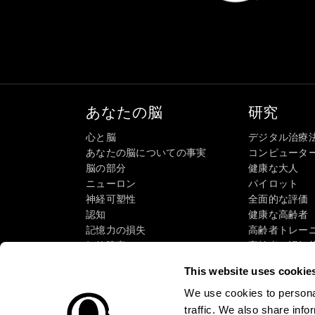
あなたの脳
研究
心と脳
デジタル治療
あなたの脳についての事実
コンピュータ
脳の部分
健康な大人
ニューロン
パイロット
神経可塑性
全面的な評価
認知
健康な高齢者（
記憶力の損失
高齢者トレー
知的障害
高齢者の認知
脳機能
システマティ
This website uses cookie
執行機能
タクソノミーS
認識
We use cookies to personal
注意
traffic. We also share info