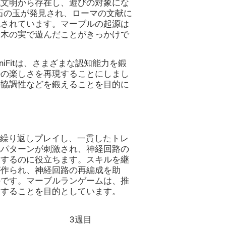
代文明から存在し、遊びの対象にな
な石の玉が発見され、ローマの文献に
記されています。マーブルの起源は
や木の実で遊んだことがきっかけで
iFitは、さまざまな認知能力を鍛
ルの楽しさを再現することにしまし
の協調性などを鍛えることを目的に
ームを繰り返しプレイし、一貫したトレ
化パターンが刺激され、神経回路の
復するのに役立ちます。スキルを継
が作られ、神経回路の再編成を助
のです。マーブルランゲームは、推
激することを目的としています。
3週目