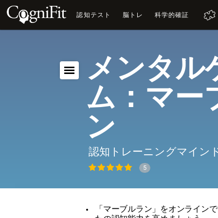
認知テスト
脳トレ
科学的確証
メンタル
ム：マー
ン
認知トレーニングマイン
5
「マーブルラン」をオンラインで