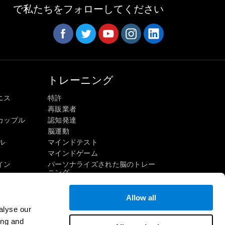
で私たちをフォローしてください
トレーニング
ニス
特許
再販業者
カップル
認知発達
脳運動
ル
マインドテスト
マインドゲーム
イン
パーソナライズされた脳のトレー
ニング
マインドゲーム
楽しい数学ゲーム
Allow all
読解
alyse our
才能ある子供たち
ing and