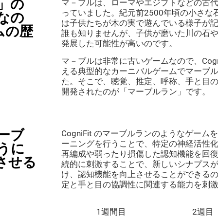
」の
マ－ブルは、ローマやエジプトなどの古
っていました。紀元前2500年頃の小さ
なの
は子供たちが木の実で遊んでいる様子が
ムの歴
誰も知りませんが、子供が磨いた川の石
発展した可能性が高いのです。
マ－ブルは非常に古いゲームなので、Cogn
える典型的なカーニバルゲームでマーブ
た。そこで、聴覚、推定、呼称、手と目
開発されたのが「マーブルラン」です。
ーブ
CogniFit のマーブルランのようなゲ
ーニングを行うことで、特定の神経活性
うに
再編成や弱ったり損傷した認知機能を回
させる
続的に刺激することで、新しいシナプス
け、認知機能を向上させることができる
定と手と目の協調性に関連する能力を刺
1週間目
2週目