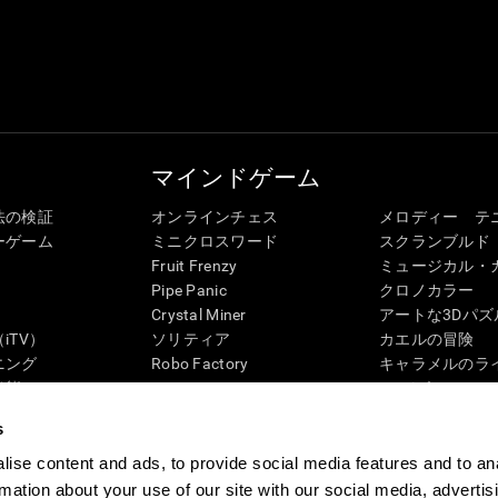
マインドゲーム
法の検証
オンラインチェス
メロディー テ
ーゲーム
ミニクロスワード
スクランブルド
Fruit Frenzy
ミュージカル・
Pipe Panic
クロノカラー
Crystal Miner
アートな3Dパズ
iTV）
ソリティア
カエルの冒険
ニング
Robo Factory
キャラメルのラ
状態
Ant Escape
3Dパズル
ック・レビュー
Neon Lights
ペンギンの迷路
s
G4D
ドライブ ミー クレイジー
「ディジット」
ビジュアルクロスワード
ズンバル
ise content and ads, to provide social media features and to an
マッチイット
ボードゲーム
rmation about your use of our site with our social media, advertis