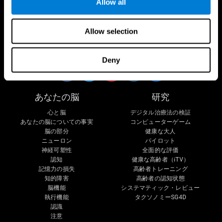
Allow all
Allow selection
で私たちをフォローしてください
Deny
あなたの脳
研究
心と脳
デジタル治療法の検証
あなたの脳についての事実
コンピューターゲーム
脳の部分
健康な大人
ニューロン
パイロット
神経可塑性
全面的な評価
認知
健康な高齢者（iTV）
記憶力の損失
高齢者トレーニング
知的障害
高齢者の認知状態
脳機能
システマティック・レビュー
執行機能
タクソノミーSG4D
認識
注意