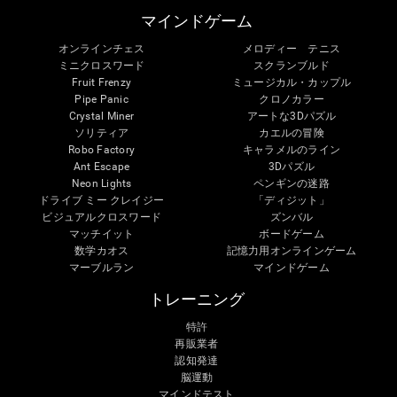
マインドゲーム
オンラインチェス
メロディー テニス
ミニクロスワード
スクランブルド
Fruit Frenzy
ミュージカル・カップル
Pipe Panic
クロノカラー
Crystal Miner
アートな3Dパズル
ソリティア
カエルの冒険
Robo Factory
キャラメルのライン
Ant Escape
3Dパズル
Neon Lights
ペンギンの迷路
ドライブ ミー クレイジー
「ディジット」
ビジュアルクロスワード
ズンバル
マッチイット
ボードゲーム
数学カオス
記憶力用オンラインゲーム
マーブルラン
マインドゲーム
トレーニング
特許
再販業者
認知発達
脳運動
マインドテスト