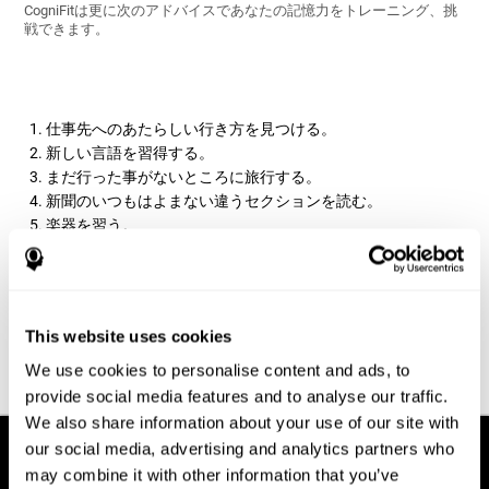
CogniFitは更に次のアドバイスであなたの記憶力をトレーニング、挑
戦できます。
仕事先へのあたらしい行き方を見つける。
新しい言語を習得する。
まだ行った事がないところに旅行する。
新聞のいつもはよまない違うセクションを読む。
楽器を習う。
食べる時や、書くときに使う時の反対の手を扱う。
CogniFitの記憶ゲームを行う。
脳トレーニング
をやってみる。 チェスやブリッジで遊ぶ。
毎日新しい言葉を覚える。
This website uses cookies
脳トレーニング
プログラムを始め、CogniFitで記憶力の評価とト
We use cookies to personalise content and ads, to
レーニングを開始しましょう！
provide social media features and to analyse our traffic.
We also share information about your use of our site with
our social media, advertising and analytics partners who
may combine it with other information that you’ve