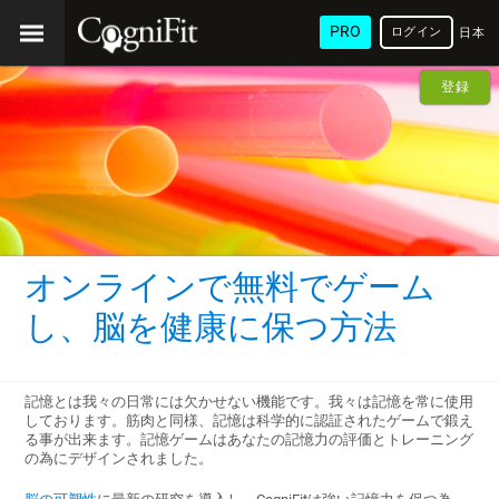
PRO
ログイン
日本
語
登録
オンラインで無料でゲーム
し、脳を健康に保つ方法
記憶とは我々の日常には欠かせない機能です。我々は記憶を常に使用
しております。筋肉と同様、記憶は科学的に認証されたゲームで鍛え
る事が出来ます。記憶ゲームはあなたの記憶力の評価とトレーニング
の為にデザインされました。