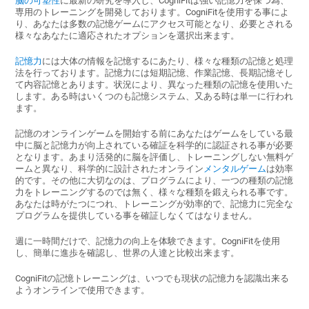
脳の可塑性
に最新の研究を導入し、CogniFitは強い記憶力を保つ為、
専用のトレーニングを開発しております。CogniFitを使用する事によ
り、あなたは多数の記憶ゲームにアクセス可能となり、必要とされる
様々なあなたに適応されたオプションを選択出来ます。
記憶力
には大体の情報を記憶するにあたり、様々な種類の記憶と処理
法を行っております。記憶力には短期記憶、作業記憶、長期記憶そし
て内容記憶とあります。状況により、異なった種類の記憶を使用いた
します。ある時はいくつのも記憶システム、又ある時は単一に行われ
ます。
記憶のオンラインゲームを開始する前にあなたはゲームをしている最
中に脳と記憶力が向上されている確証を科学的に認証される事が必要
となります。あまり活発的に脳を評価し、トレーニングしない無料ゲ
ームと異なり、科学的に設計されたオンライン
メンタルゲーム
は効率
的です。その他に大切なのは、プログラムにより、一つの種類の記憶
力をトレーニングするのでは無く、様々な種類を鍛えられる事です。
あなたは時がたつにつれ、トレーニングが効率的で、記憶力に完全な
プログラムを提供している事を確証しなくてはなりません。
週に一時間だけで、記憶力の向上を体験できます。CogniFitを使用
し、簡単に進歩を確認し、世界の人達と比較出来ます。
CogniFitの記憶トレーニングは、いつでも現状の記憶力を認識出来る
ようオンラインで使用できます。