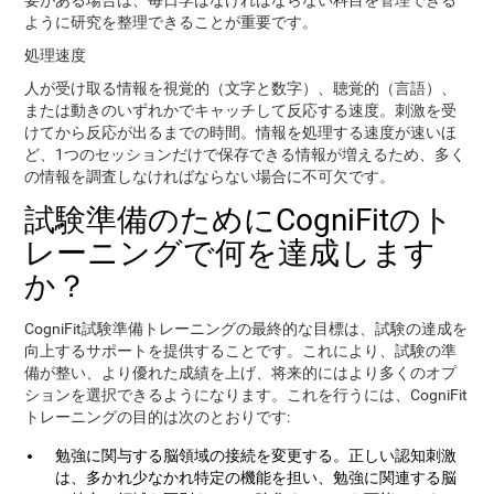
要がある場合は、毎日学ばなければならない科目を管理できる
ように研究を整理できることが重要です。
処理速度
人が受け取る情報を視覚的（文字と数字）、聴覚的（言語）、
または動きのいずれかでキャッチして反応する速度。刺激を受
けてから反応が出るまでの時間。情報を処理する速度が速いほ
ど、1つのセッションだけで保存できる情報が増えるため、多く
の情報を調査しなければならない場合に不可欠です。
試験準備のためにCogniFitのト
レーニングで何を達成します
か？
CogniFit試験準備トレーニングの最終的な目標は、試験の達成を
向上するサポートを提供することです。これにより、試験の準
備が整い、より優れた成績を上げ、将来的にはより多くのオプ
ションを選択できるようになります。これを行うには、CogniFit
トレーニングの目的は次のとおりです:
勉強に関与する脳領域の接続を変更する。正しい認知刺激
は、多かれ少なかれ特定の機能を担い、勉強に関連する脳