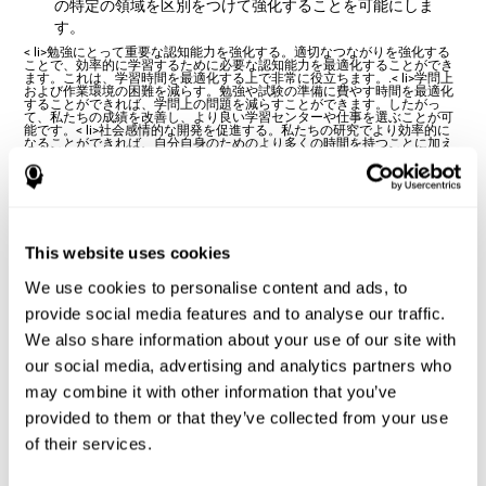
の特定の領域を区別をつけて強化することを可能にしま
す。
< li>勉強にとって重要な認知能力を強化する。適切なつながりを強化する
ことで、効率的に学習するために必要な認知能力を最適化することができ
ます。これは、学習時間を最適化する上で非常に役立ちます。.< li>学問上
および作業環境の困難を減らす。勉強や試験の準備に費やす時間を最適化
することができれば、学問上の問題を減らすことができます。したがっ
て、私たちの成績を改善し、より良い学習センターや仕事を選ぶことが可
能です。< li>社会感情的な開発を促進する。私たちの研究でより効率的に
なることができれば、自分自身のためのより多くの時間を持つことに加え
て、不安、テスト前の心配を減らし、自尊心を向上させることもできま
す。これは私たちの感情的および社会的健康に非常にポジティブな結果を
得ることができます。
どのように認知機能を強化しま
すか？
This website uses cookies
We use cookies to personalise content and ads, to
認知刺激タスクを実行すると、脳は問題のタスクを実行するた
provide social media features and to analyse our traffic.
めに必要な接続を強化します。神経接続が強化されていると、
次にその状況に直面しなければならないときに、脳が適切な応
We also share information about your use of our site with
答をしやすくなります。このようにして、認知刺激活動によっ
our social media, advertising and analytics partners who
て脳が適切に刺激された場合、これらの強化された接続を使用
may combine it with other information that you’ve
して、学習などの他の活動をより簡単にすることができます。
provided to them or that they’ve collected from your use
つまり、勉強に関わる認知能力を具体的に強化すれば、よりよ
of their services.
い認知資源を獲得して勉強することができるのです。
私たちの脳は、神経可塑性としても知られている脳の可塑性の