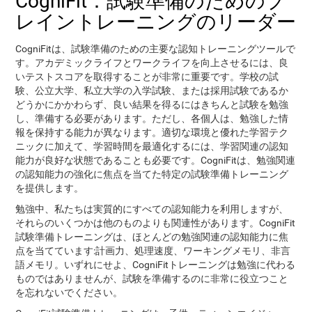
CogniFit：試験準備のためのブ
レイントレーニングのリーダー
CogniFitは、試験準備のための主要な認知トレーニングツールで
す。アカデミックライフとワークライフを向上させるには、良
いテストスコアを取得することが非常に重要です。学校の試
験、公立大学、私立大学の入学試験、または採用試験であるか
どうかにかかわらず、良い結果を得るにはきちんと試験を勉強
し、準備する必要があります。ただし、各個人は、勉強した情
報を保持する能力が異なります。適切な環境と優れた学習テク
ニックに加えて、学習時間を最適化するには、学習関連の認知
能力が良好な状態であることも必要です。CogniFitは、勉強関連
の認知能力の強化に焦点を当てた特定の試験準備トレーニング
を提供します。
勉強中、私たちは実質的にすべての認知能力を利用しますが、
それらのいくつかは他のものよりも関連性があります。CogniFit
試験準備トレーニングは、ほとんどの勉強関連の認知能力に焦
点を当てています:計画力、処理速度、ワーキングメモリ、非言
語メモリ。いずれにせよ、CogniFitトレーニングは勉強に代わる
ものではありませんが、試験を準備するのに非常に役立つこと
を忘れないでください。