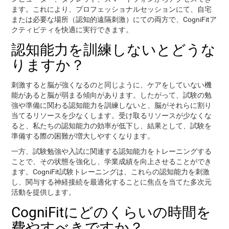
ます。これにより、プロフェッショナルセッションにて、自宅
または必要な場所（認知的遠隔刺激）にての両方で、CogniFitア
クティビティを快適に実行できます。
認知能力を訓練しないとどうな
りますか？
刺激すると脳が強くなるのと同じように、ケアをしていない機
能があると脳が弱まる傾向があります。したがって、試験の勉
強や準備に関わる認知能力を訓練しないと、脳がそれらに割り
当てるリソースを少なくします。受け取るリソースが少なくな
ると、私たちの認知能力の効率が低下し、結果として、試験を
準備する際の困難が増大しやすくなります。
一方、試験勉強や入試に関連する認知能力をトレーニングする
ことで、その状態を強化し、学業成績を向上させることができ
ます。CogniFit試験トレーニングは、これらの認知能力を刺激
し、関与する神経接続を最適化することに焦点を当てた多次元
活動を提供します。
CogniFitにどのくらいの時間を
費やすべきですか？