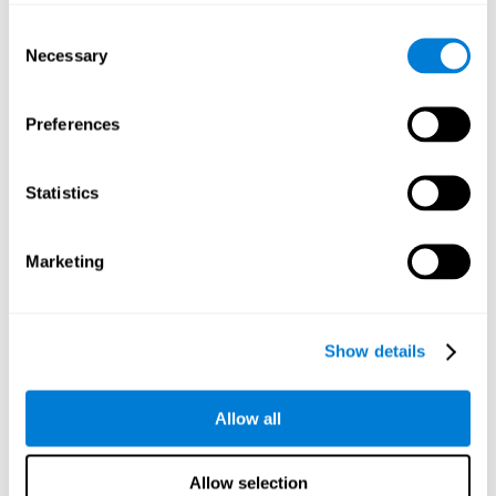
おかげで、この適応を実行することができます。脳の可塑性と
Consent
は、関与する有用な接続を強化することにより、刺激、活動、
Necessary
Selection
および生きた経験に適応する私たちの脳の能力のことです。私
たちの脳は、状況に対処するために頻繁に使用する認知能力を
有用であると解釈します。認知刺激を通じて、勉強に関与する
Preferences
認知能力が有用であることを脳に示すと、これらの認知能力に
関連する接続を特に強化できます。これが起きると、勉強のた
めのより良い認知リソースが得られ、勉強に費やす時間を最適
Statistics
化するのに役立ちます。
このため、CogniFitは、これらの認知能力を厳密かつ体系的に刺
激することを目的とした試験準備のための特別なトレーニング
Marketing
を提供しています。これは、試験勉強を大いに補うものです。
CogniFitを使用する利点
Show details
認知能力を強化するために実施するトレーニングには、介入の
質と効果を助ける一連の特性があることが重要です。この意味
で、CogniFitには多くの利点があります:
Allow all
管理が簡単
CogniFitは、ほとんどのトレーニングプロセスが自動化されてい
Allow selection
るため、非常に使いやすくなっています。このようにして、プ