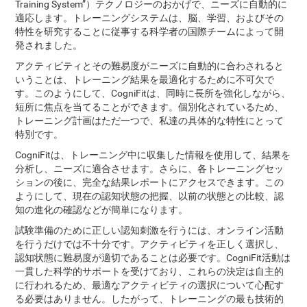
Training System”）テクノロジーのおかげで、ニーズに自動的に
適応します。トレーニングシステムは、脳、学習、およびその
特性を研究することに従事する科学者の国際チームによって開
発されました。
アクティビティとその難易度がニーズに自動的に合わされると
いうことは、トレーニング結果を最適化するために不可欠で
す。このようにして、CogniFitは、同時に長所を強化しながら、
短所に焦点を当てることができます。個別化されているため、
トレーニング計画はただ一つで、私達の具体的な特性にとって
特別です。
CogniFitは、トレーニング中に収集した情報を使用して、結果を
分析し、ニーズに適合させます。さらに、各トレーニングセッ
ションの後に、完全な結果レポートにアクセスできます。この
ようにして、現在の認知状態の把握、以前の状態との比較、認
知の進化の確認などが簡単になります。
試験準備のために正しい認知刺激を行うには、オンライン活動
を行うだけでは不十分です。アクティビティを正しく選択し、
認知状態に難易度が適切であることは必要です。CogniFit活動は
一貫した科学的サポートを受けており、これらの決定は自主的
に行われるため、最適なアクティビティの選択について心配す
る必要はありません。したがって、トレーニングの最も技術的