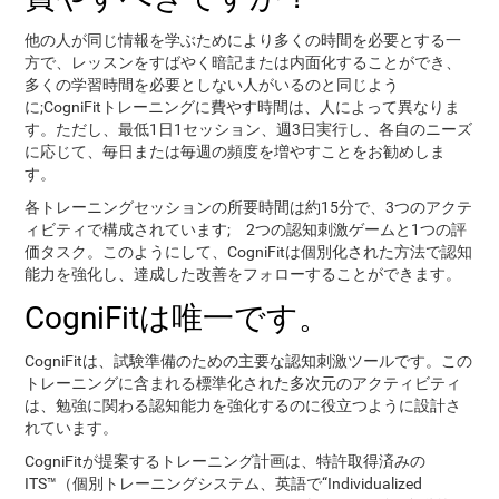
他の人が同じ情報を学ぶためにより多くの時間を必要とする一
方で、レッスンをすばやく暗記または内面化することができ、
多くの学習時間を必要としない人がいるのと同じよう
に;CogniFitトレーニングに費やす時間は、人によって異なりま
す。ただし、最低1日1セッション、週3日実行し、各自のニーズ
に応じて、毎日または毎週の頻度を増やすことをお勧めしま
す。
各トレーニングセッションの所要時間は約15分で、3つのアクテ
ィビティで構成されています; 2つの認知刺激ゲームと1つの評
価タスク。このようにして、CogniFitは個別化された方法で認知
能力を強化し、達成した改善をフォローすることができます。
CogniFitは唯一です。
CogniFitは、試験準備のための主要な認知刺激ツールです。この
トレーニングに含まれる標準化された多次元のアクティビティ
は、勉強に関わる認知能力を強化するのに役立つように設計さ
れています。
CogniFitが提案するトレーニング計画は、特許取得済みの
ITS™（個別トレーニングシステム、英語で“Individualized