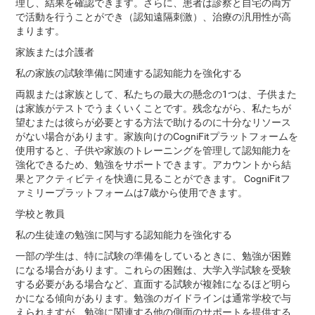
理し、結果を確認できます。さらに、患者は診察と自宅の両方
で活動を行うことができ（認知遠隔刺激）、治療の汎用性が高
まります。
家族または介護者
私の家族の試験準備に関連する認知能力を強化する
両親または家族として、私たちの最大の懸念の1つは、子供また
は家族がテストでうまくいくことです。残念ながら、私たちが
望むまたは彼らが必要とする方法で助けるのに十分なリソース
がない場合があります。家族向けのCogniFitプラットフォームを
使用すると、子供や家族のトレーニングを管理して認知能力を
強化できるため、勉強をサポートできます。アカウントから結
果とアクティビティを快適に見ることができます。 CogniFitフ
ァミリープラットフォームは7歳から使用できます。
学校と教員
私の生徒達の勉強に関与する認知能力を強化する
一部の学生は、特に試験の準備をしているときに、勉強が困難
になる場合があります。これらの困難は、大学入学試験を受験
する必要がある場合など、直面する試験が複雑になるほど明ら
かになる傾向があります。勉強のガイドラインは通常学校で与
えられますが、勉強に関連する他の側面のサポートを提供する