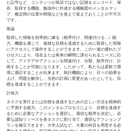
た記号など、コンテンツが単語ではない記憶をエンコード、保
存、取得する機能。勉強中に作成する概略図やメンタルマッ
プ、概念間の位置や関係などを覚えて覚えておくことが不可欠
です。
推論
取得した情報を効率的に練る（順序付け、関連付ける...）能
力。機能を通じて、複雑な目標を達成するために取得した情報
にアクセスして操作することができます。この一連の優れたプ
ロセスにより、現在または将来の瞬間に課せられるニーズに応
じて、アイデアやアクションを関連付け、分類、順序付け、計
画することが可能になります。したがって、私たちは柔軟で環
境に適応することが出来ます。執行機能により、日々の効果を
上げ、問題を解決し、当初の計画に変更があったとしても、目
標を達成することができます。
計画力
タスクを実行または目標を達成するための正しい方法を精神的
に予測する能力。このメンタルプロセスにより、目標を達成す
るために必要なアクションを選択し、適切な順序を決定し、必
要な認知リソースを各タスクに割り当て、適切なアクションプ
ランを確立できます。大学入試など、大量の科目を用意する必