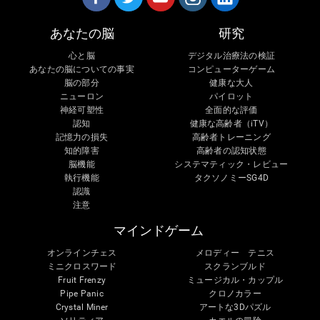
あなたの脳
研究
心と脳
デジタル治療法の検証
あなたの脳についての事実
コンピューターゲーム
脳の部分
健康な大人
ニューロン
パイロット
神経可塑性
全面的な評価
認知
健康な高齢者（iTV）
記憶力の損失
高齢者トレーニング
知的障害
高齢者の認知状態
脳機能
システマティック・レビュー
執行機能
タクソノミーSG4D
認識
注意
マインドゲーム
オンラインチェス
メロディー テニス
ミニクロスワード
スクランブルド
Fruit Frenzy
ミュージカル・カップル
Pipe Panic
クロノカラー
Crystal Miner
アートな3Dパズル