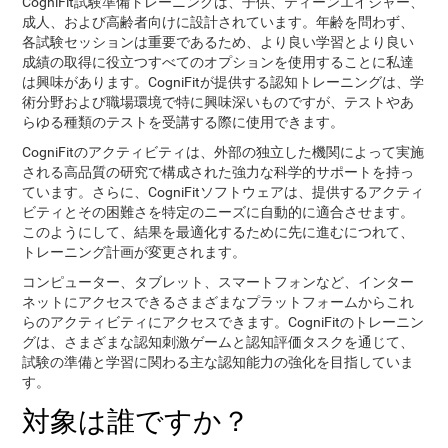
CogniFit試験準備トレーニングは、子供、ティーンエイジャー、
成人、および高齢者向けに設計されています。年齢を問わず、
各試験セッションは重要であるため、より良い学習とより良い
成績の取得に役立つすべてのオプションを使用することに私達
は興味があります。CogniFitが提供する認知トレーニングは、学
術分野および職場環境で特に興味深いものですが、テストやあ
らゆる種類のテストを受講する際に使用できます。
CogniFitのアクティビティは、外部の独立した機関によって実施
される高品質の研究で構成された強力な科学的サポートを持っ
ています。さらに、CogniFitソフトウェアは、提供するアクティ
ビティとその困難さを特定のニーズに自動的に適合させます。
このようにして、結果を最適化するために先に進むにつれて、
トレーニング計画が変更されます。
コンピューター、タブレット、スマートフォンなど、インター
ネットにアクセスできるさまざまなプラットフォームからこれ
らのアクティビティにアクセスできます。CogniFitのトレーニン
グは、さまざまな認知刺激ゲームと認知評価タスクを通じて、
試験の準備と学習に関わる主な認知能力の強化を目指していま
す。
対象は誰ですか？