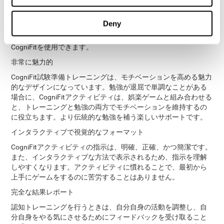
ラットフォームに入り、トレーニングを開始するだけで済みま
す。これにより、大げさな認知刺激材料に頼る必要がなく、デ
Deny
ータの取得に時間を浪費することなく、トレーニングに集中で
きます。テクノロジーや神経科学に精通していなくても、
CogniFitを使用できます。
非常に魅力的
CogniFit試験準備トレーニングは、モチベーションを高める魅力
的なデザインになっています。勉強が退屈で単調なことがある
場合に、CogniFitアクティビティは、娯楽ゲームと組み合わせる
と、トレーニングと勉強の両方でモチベーションを維持するの
に役立ちます。より伝統的な勉強を補う楽しいサポートです。
インタラクティブで視覚的なフォーマット
CogniFitアクティビティの指示は、明確、正確、かつ簡潔です。
また、インタラクティブな方法で表示されるため、指示を理解
しやすくなります。アクティビティに慣れることで、最初から
上手にゲームをするのに苦労することはありません。
完全な結果レポート
認知トレーニングを行うときは、自分自身の活動を調整し、自
分自身をやる気にさせるためにフィードバックを受け取ること