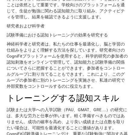
ことは依然として重要です。学校向けのプラットフォームを通
じて、生徒が勉強に関わる認知能力に取り組み、アクティビテ
ィを管理し、結果を確認できるように支援します。
研究者および科学者
試験準備における認知トレーニングの効果を研究する
神経科学者と研究者は、私たちの仕事を最適化し、脳と学習の
仕組みをよりよく理解する方法を探しています。研究者向けの
CogniFitプラットフォームを使用すると、科学的研究の参加者の
認知刺激をオンラインで管理して、認知能力と試験準備の関係
についてさらに把握することができます。参加者をコントロー
ルグループに割り当てることもできます。これにより、このグ
ループの参加者に別のトレーニングを実施させ、私達の研究で
外部変数をコントロールするのに役立ちます。
トレーニングする認知スキル
試験または大学への入学試験（PAU、GMAT、GRE ...）の研究に
は、多大な労力と仕事が伴います。軽く準備すべきものではあ
りません。成功の確率を高め、より良い成績または点数を取り
たい場合は、可能性を最適化することに価値があります。
CogniFit試験準備トレーニングは、重要な試験勉強に関与する基