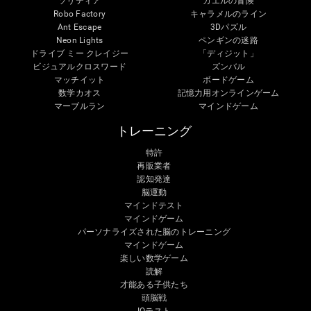
ソリティア
カエルの冒険
Robo Factory
キャラメルのライン
Ant Escape
3Dパズル
Neon Lights
ペンギンの迷路
ドライブ ミー クレイジー
「ディジット」
ビジュアルクロスワード
ズンバル
マッチイット
ボードゲーム
数学カオス
記憶力用オンラインゲーム
マーブルラン
マインドゲーム
トレーニング
特許
再販業者
認知発達
脳運動
マインドテスト
マインドゲーム
パーソナライズされた脳のトレーニング
マインドゲーム
楽しい数学ゲーム
読解
才能ある子供たち
頭脳戦
IQテスト