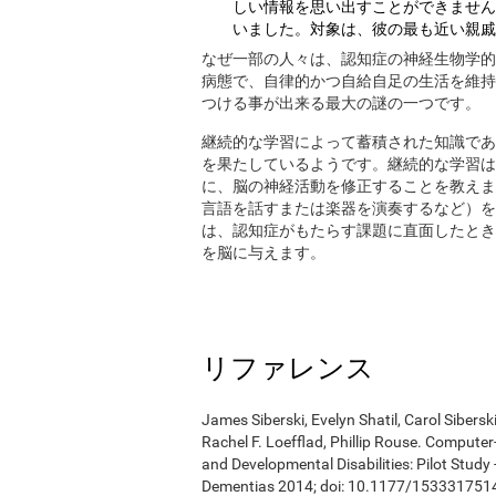
しい情報を思い出すことができません
いました。対象は、彼の最も近い親戚
なぜ一部の人々は、認知症の神経生物学的
病態で、自律的かつ自給自足の生活を維持
つける事が出来る最大の謎の一つです。
継続的な学習によって蓄積された知識であ
を果たしているようです。継続的な学習は
に、脳の神経活動を修正することを教えま
言語を話すまたは楽器を演奏するなど）を
は、認知症がもたらす課題に直面したとき
を脳に与えます。
リファレンス
James Siberski, Evelyn Shatil, Carol Sibers
Rachel F. Loefflad, Phillip Rouse. Computer-
and Developmental Disabilities: Pilot Study
Dementias 2014; doi: 10.1177/15333175