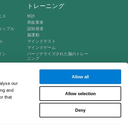
トレーニング
ニス
特許
再販業者
カップル
認知発達
脳運動
ル
マインドテスト
マインドゲーム
イン
パーソナライズされた脳のトレー
ニング
マインドゲーム
楽しい数学ゲーム
Allow all
読解
alyse our
才能ある子供たち
頭脳戦
ing and
インゲーム
Allow selection
IQテスト
r that
Deny
連絡先
ヘルプ
アクセシビリティに関する声明