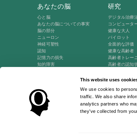
あなたの脳
研究
心と脳
デジタル治療
あなたの脳についての事実
コンピュータ
脳の部分
健康な大人
ニューロン
パイロット
神経可塑性
全面的な評価
認知
健康な高齢者（
記憶力の損失
高齢者トレー
知的障害
高齢者の認知
脳機能
システマティ
執行機能
タクソノミーS
This website uses cookie
認識
We use cookies to personal
注意
traffic. We also share info
analytics partners who may
they’ve collected from your
使用条件
プライバシーポリシー
マネージメントチー
トラストセンター