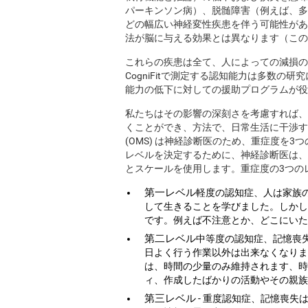
パーキンソン病）、脱髄障害（例えば、多発
どの幅広い神経変性疾患を伴う可能性があ
法が脳に与える効果とは異なります（この
これらの疾患は全て、人によっての減損の
CogniFitで測定する認知能力は多数
能力の低下に対しての援助プログラムが役
私たちはその影響の深刻さを考慮すれば、
くことができ、方法で、日常生活に干渉す
(OMS) は神経診断医のため、重症度を
レベルを決定するために、神経診断医は、
とスケールを使用します。重症度の3つの
第一レベル
軽度の認知症、人は家族
して生きることを学びました。しかし
です。例えば不注意とか、どこにいた
第二レベル
中等度の認知症、記憶喪
日よく行う作業以外は出来なくなりま
は、時間の少量のみ維持されます、時
ィ、作成したばかりの活動やその親族
第三レベル
- 重度認知症、記憶喪失