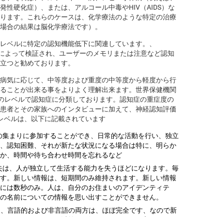
性硬化症）、または、アルコール中毒やHIV（AIDS）な
ります。これらのケースは、化学療法のような特定の治療
場合の結果は脳化学療法です）。
レベルに特定の認知機能低下に関連しています。、
の研究によって検証され、ユーザーのメモリまたは注意など認知
立つと勧めております。
病気に応じて、中等度および重度の中等度から軽度から行
ることが出来る事をよりよく理解出来ます。世界保健機関
3つのレベルで認知症に分類しております。認知症の重症度の
患者とその家族へのインタビューに加えて、神経認知評価
レベルは、以下に記載されています
の集まりに参加することができ、日常的な活動を行い、独立
、認知困難、それが新たな状況になる場合は特に、明らか
か、時間や待ち合わせ時間を忘れるなど
失は、人が独立して生活する能力を失うほどになります。毎
す。新しい情報は、短期間のみ維持されます。新しい情報
には数秒のみ。人は、自分のお住まいのアイデンティテ
の名前についての情報を思い出すことができません。
は、言語的および非言語の両方は、ほぼ完全です、なので新