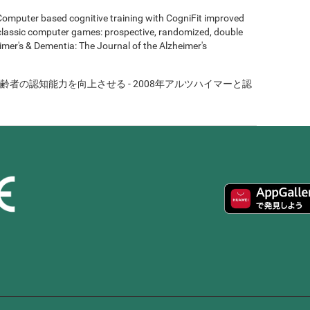
- Computer based cognitive training with CogniFit improved
 classic computer games: prospective, randomized, double
heimer's & Dementia: The Journal of the Alzheimer's
者の認知能力を向上させる - 2008年アルツハイマーと認