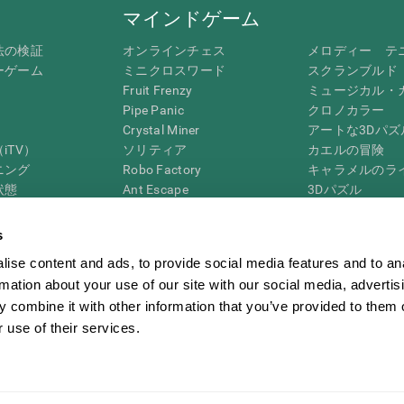
マインドゲーム
法の検証
オンラインチェス
メロディー テ
ーゲーム
ミニクロスワード
スクランブルド
Fruit Frenzy
ミュージカル・
Pipe Panic
クロノカラー
Crystal Miner
アートな3Dパズ
iTV）
ソリティア
カエルの冒険
ニング
Robo Factory
キャラメルのラ
状態
Ant Escape
3Dパズル
ック・レビュー
Neon Lights
ペンギンの迷路
G4D
ドライブ ミー クレイジー
「ディジット」
s
ビジュアルクロスワード
ズンバル
ise content and ads, to provide social media features and to an
マッチイット
ボードゲーム
rmation about your use of our site with our social media, advertis
数学カオス
記憶力用オンラ
 combine it with other information that you’ve provided to them o
マーブルラン
マインドゲーム
 use of their services.
ム
CogniFit Newsroom
Media Kit
アフィリエイトになる
再販業者になる