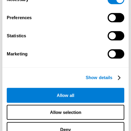
Selection
Preferences
3週間後の神経回路網の方向性グラフィック投影。
Statistics
認知能力を訓練しないとどうなりま
すか？
Marketing
私たちの脳はリソースを節約するように設計されているため、
使用されていない接続を排除する傾向があります。このよう
Show details
に、認知能力が正常に使用されていない場合、脳はその神経活
性化のパターンのためのリソースを提供しないため、脳はます
ます弱くなります。そうすると、その認知機能が使えなくな
り、日常の活動での効果が低下します。
Allow all
おすすめのゲーム
Allow selection
Deny