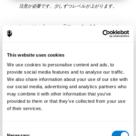
注意が必要です。少しずつレベルが上がります。
マインドゲーム「Zumbalú」はどの
ように私の認知能力を向上させます
か？
CogniFitのZumbaluのようなゲームをプレイすると、特定の神経
This website uses cookies
活性化パターンが刺激されます。このパターンを一貫して繰り
We use cookies to personalise content and ads, to
返しトレーニングすることで、新しいシナプスを作成し、神経
回路を再編成して、弱くなった、または損傷した認知機能を取
provide social media features and to analyse our traffic.
り戻すことができます。
We also share information about your use of our site with
Zumbalúのゲームは注意力を鍛えるのに役立ちます。一貫して
our social media, advertising and analytics partners who
注意を刺激することは、新しいシナプスを作成し、神経回路を
may combine it with other information that you’ve
再編成し、認知機能を改善するのに役立ちます。
provided to them or that they’ve collected from your use
1週間目
2週目
3週目
of their services.
Consent
Necessary