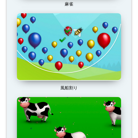
麻雀
風船割り