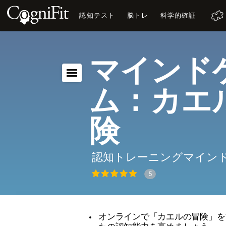
認知テスト
脳トレ
科学的確証
マインド
ム：カエ
険
認知トレーニングマイン
5
オンラインで「カエルの冒険」を