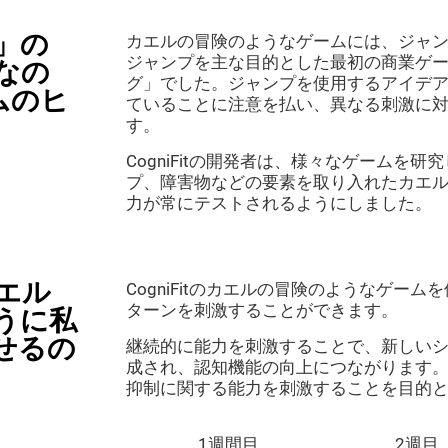
」の
カエルの冒険のようなゲームには、ジャ
ジャンプを主な目的とした最初の商業ゲー
なの
グ」でした。ジャンプを使用するアイデ
ムのヒ
ていることに注意を払い、異なる刺激に
す。
CogniFitの開発者は、様々なゲームを
プ、障害物などの要素を取り入れたカエ
力が常にテストされるようにしました。
エル
CogniFitのカエルの冒険のようなゲー
ターンを刺激することができます。
うに私
せるの
継続的に能力を刺激することで、新しい
成され、認知機能の向上につながります
抑制に関する能力を刺激することを目的
1週間目
2週目