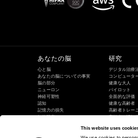
あなたの脳
研究
心と脳
デジタル治療
あなたの脳についての事実
コンピュータ
脳の部分
健康な大人
ニューロン
パイロット
神経可塑性
全面的な評価
認知
健康な高齢者（
記憶力の損失
高齢者トレー
知的障害
高齢者の認知
脳機能
システマティ
This website uses cookie
執行機能
タクソノミーS
認識
We use cookies to personal