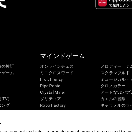
マインドゲーム
法の検証
オンラインチェス
メロディー テ
ーゲーム
ミニクロスワード
スクランブルド
Fruit Frenzy
ミュージカル・
Pipe Panic
クロノカラー
Crystal Miner
アートな3Dパズ
iTV）
ソリティア
カエルの冒険
ニング
Robo Factory
キャラメルのラ
状態
Ant Escape
3Dパズル
ック・レビュー
Neon Lights
ペンギンの迷路
s
G4D
ドライブ ミー クレイジー
「ディジット」
ビジュアルクロスワード
ズンバル
ise content and ads, to provide social media features and to an