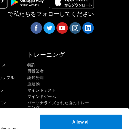
で私たちをフォローしてください
トレーニング
ニス
特許
再販業者
カップル
認知発達
脳運動
ル
マインドテスト
マインドゲーム
イン
パーソナライズされた脳のトレー
ニング
マインドゲーム
楽しい数学ゲーム
Allow all
読解
alyse our