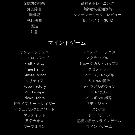
記憶力の損失
高齢者トレーニング
知的障害
高齢者の認知状態
脳機能
システマティック・レビュー
執行機能
タクソノミーSG4D
認識
注意
マインドゲーム
オンラインチェス
メロディー テニス
ミニクロスワード
スクランブルド
Fruit Frenzy
ミュージカル・カップル
Pipe Panic
クロノカラー
Crystal Miner
アートな3Dパズル
ソリティア
カエルの冒険
Robo Factory
キャラメルのライン
Ant Escape
3Dパズル
Neon Lights
ペンギンの迷路
ドライブ ミー クレイジー
「ディジット」
ビジュアルクロスワード
ズンバル
マッチイット
ボードゲーム
数学カオス
記憶力用オンラインゲーム
マーブルラン
マインドゲーム