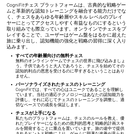
CogniFitチェス プラットフォームは、古典的な戦略ゲー
ムと革新的な認知トレーニングを融合する能力だけでな
く、チェスをあらゆる年齢層やスキル レベルのプレイ
ヤーにとってアクセスしやすく有益なものにするという
取り組みでも際立っています。オンラインでチェスをプ
レイすることで、ユーザーはゲーム盤をはるかに超えた
旅に乗り出し、認知機能の強化と戦略の習得に深く入り
込みます。
すべての年齢層向けの無料チェス
無料のオンライン ゲームでチェスの世界に飛び込みましょ
う。子供であろうと大人であろうと、チェスを始めてその
認知的利点の恩恵を受けるのに早すぎるということはあり
ません。
パーソナライズされたチェスのトレーニング
CogniFitでは、すべての心はユニークであることを理解し
ています。当社の適応テクノロジーはあなたの認知能力を
評価し、それに応じてチェスのトレーニングを調整し、適
切なペースでの成長を保証します。
チェスが上手になる
私たちのプラットフォームは、チェスのルールを教え、優
れたプレイヤーになるための批判的思考と戦略的計画スキ
ルを開発することに重点を置いています。旅の途中で提供
されるヒントと戦略により、ゲームに顕著な改善が見られ