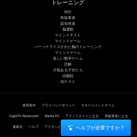
トレーニング
特許
再販業者
認知発達
脳運動
マインドテスト
マインドゲーム
パーソナライズされた脳のトレーニング
マインドゲーム
楽しい数学ゲーム
読解
才能ある子供たち
頭脳戦
IQテスト
使用条件
プライバシーポリシー
マネージメントチーム
CogniFit Newsroom
Media Kit
アフィリエイトになる
再販業者になる
連絡先
ヘルプ
アクセシビリティに関する声明
トラストセンター
ヘルプが必要ですか？