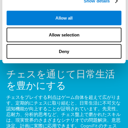
Show details
いますか? CogniFit のチェス プラットフォームは、学
び、遊び、成長するための頼りになる場所です。オンラ
イン チェスをプレイし、無料で学び、スキルが新たな
Allow all
高みに達するのを見てください。 CogniFitを使用する
と、ただチェスをプレイするだけでなく、脳の可能性を
最大限に引き出すことができます。
Allow selection
今すぐプレイ
Deny
チェスを通じて日常生活
を豊かにする
チェスをプレイする利点はゲーム自体を超えて広がりま
す。定期的にチェスに取り組むと、日常生活に不可欠な
認知機能が向上することが証明されています。先見性、
忍耐力、分析的思考など、チェス盤上で磨かれたスキル
は、現実世界のさまざまなシナリオでの問題解決、意思
決定、計画に実際に応用できます。 CogniFit のチェス