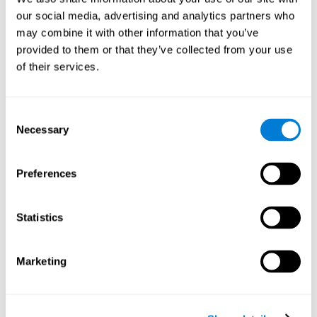
our social media, advertising and analytics partners who
may combine it with other information that you’ve
provided to them or that they’ve collected from your use
of their services.
チェス愛好家のコミュニ
Consent
ティを構築する
Necessary
Selection
CogniFitを使用してオンラインでチェスをプレイするこ
Preferences
とのもう 1 つの大きな利点は、コミュニティ感が育まれ
ることです。プレイヤーは孤立していません。彼らはチ
ェス愛好家の世界的なネットワークの一員です。このコ
ミュニティの側面により、ゲームにソーシャルな側面が
Statistics
導入され、プレイヤーが互いに学び、戦略を共有し、さ
らには友好的な競争に参加できるようになります。さま
ざまなスキル レベルや地理的な場所を越えてプレーヤ
Marketing
ーを結び付けるプラットフォームの能力は、チェスの普
遍的な魅力とテクノロジーの団結力の証です。
チェスの旅に出かけ、認知スキルを高める準備はできて