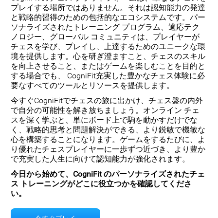
プレイする場所ではありません。それは認知能力の発達
と戦略的習得のための包括的なエコシステムです。パー
ソナライズされたトレーニング プログラム、適応テク
ノロジー、グローバル コミュニティは、プレイヤーが
チェスを学び、プレイし、上達するためのユニークな環
境を提供します。心を研ぎ澄ますこと、チェスのスキル
を向上させること、またはゲームを楽しむことを目的と
する場合でも、 CogniFit充実した豊かなチェス体験に必
要なすべてのツールとリソースを提供します。
今すぐCogniFitでチェスの旅に出かけ、チェス盤の内外
で自分の可能性を解き放ちましょう。オンライン チェ
スを深く学ぶと、単にボード上で駒を動かすだけでな
く、戦略的思考と問題解決ができる、より鋭敏で機敏な
心を構築することになります。ゲームをするたびに、よ
り優れたチェスプレイヤーに一歩ずつ近づき、より豊か
で充実した人生に向けて認知能力が強化されます。
今日から始めて、CogniFit のパーソナライズされたチェ
ス トレーニングがどこに役立つかを確認してくださ
い。