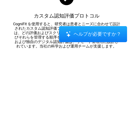
カスタム認知評価プロトコル
CogniFit を使用すると、研究者は患者とニーズに合わせて設計
されたカスタム認知評価プロトコルを作成できます。研究者
は、どの評価およびスクリーニング ツールを含めるか、およ
ヘルプが必要ですか？
びそれらを管理する順序を選択できます。 CogniFit の従来型
および独自のデジタル認知評価は、リモート管理用に設計さ
れています。当社の科学および運用チームが支援します。
認知機能測定・分析機器
健常者や病的な患者の神経心理学的および認知的特性を
調べることを目的としたコンピュータ化された研究機
器。