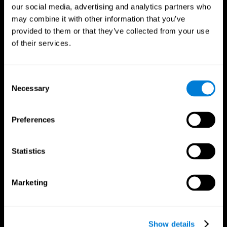
our social media, advertising and analytics partners who
may combine it with other information that you’ve
provided to them or that they’ve collected from your use
of their services.
Consent
Necessary
Selection
で私たちをフォローしてください
Preferences
あなたの脳
研究
Statistics
心と脳
デジタル治療法の検証
あなたの脳についての事実
コンピューターゲーム
Marketing
脳の部分
健康な大人
ニューロン
パイロット
神経可塑性
全面的な評価
認知
健康な高齢者（iTV）
Show details
記憶力の損失
高齢者トレーニング