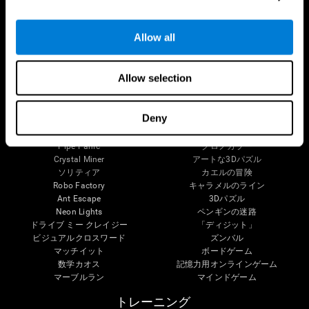
知的障害
高齢者の認知状態
脳機能
システマティック・レビュー
執行機能
タクソノミーSG4D
Allow all
認識
注意
Allow selection
マインドゲーム
オンラインチェス
メロディー テニス
Deny
ミニクロスワード
スクランブルド
Fruit Frenzy
ミュージカル・カップル
Pipe Panic
クロノカラー
Crystal Miner
アートな3Dパズル
ソリティア
カエルの冒険
Robo Factory
キャラメルのライン
Ant Escape
3Dパズル
Neon Lights
ペンギンの迷路
ドライブ ミー クレイジー
「ディジット」
ビジュアルクロスワード
ズンバル
マッチイット
ボードゲーム
数学カオス
記憶力用オンラインゲーム
マーブルラン
マインドゲーム
トレーニング