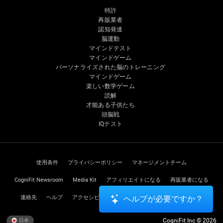
特許
再販業者
認知発達
脳運動
マインドテスト
マインドゲーム
パーソナライズされた脳のトレーニング
マインドゲーム
楽しい数学ゲーム
読解
才能ある子供たち
頭脳戦
IQテスト
使用条件
プライバシーポリシー
マネージメントチーム
CogniFit Newsroom
Media Kit
アフィリエイトになる
再販業者になる
連絡先
ヘルプ
アクセシビリティに関する声明
トラストセンター
ヘルプが必要ですか？
CogniFit Inc © 2026
日本