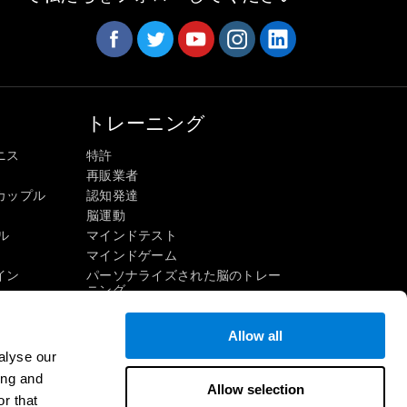
トレーニング
ニス
特許
再販業者
カップル
認知発達
脳運動
ル
マインドテスト
マインドゲーム
イン
パーソナライズされた脳のトレー
ニング
マインドゲーム
楽しい数学ゲーム
Allow all
読解
alyse our
才能ある子供たち
ing and
Allow selection
頭脳戦
インゲーム
r that