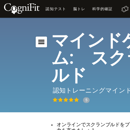
認知テスト
脳トレ
科学的確証
マインド
ム: ス
ルド
認知トレーニングマイン
5
オンラインでスクランブルドをプ