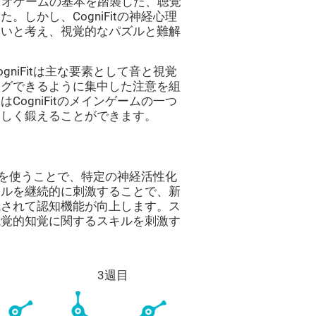
ーディオゲームの基本を踏襲した、聴覚
しかし、CogniFitの神経心理
たいと考え、視覚的なパズルと難解
niFitは主な要素として音と視覚
ングできるように集中した注意を組
ogniFitのメインゲームの一つ
楽しく鍛えることができます。
ームを使うことで、特定の神経活性化
キルを継続的に刺激することで、新
成されて認知機能が向上します。ス
視覚的知覚に関するスキルを刺激す
3週目