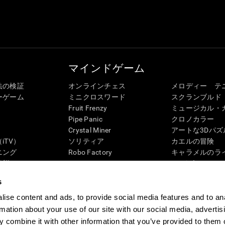
マインドゲーム
法の検証
オンラインチェス
メロディー テ
ーゲーム
ミニクロスワード
スクランブルド
Fruit Frenzy
ミュージカル・
Pipe Panic
クロノカラー
Crystal Miner
アートな3Dパズ
iTV）
ソリティア
カエルの冒険
ニング
Robo Factory
キャラメルのラ
状態
Ant Escape
3Dパズル
ック・レビュー
Neon Lights
ペンギンの迷路
s
G4D
ドライブ ミー クレイジー
「ディジット」
ビジュアルクロスワード
ズンバル
ise content and ads, to provide social media features and to an
マッチイット
ボードゲーム
rmation about your use of our site with our social media, advertis
数学カオス
記憶力用オンラ
 combine it with other information that you’ve provided to them o