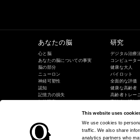
あなたの脳
研究
心と脳
デジタル治療
あなたの脳についての事実
コンピュータ
脳の部分
健康な大人
ニューロン
パイロット
神経可塑性
全面的な評価
認知
健康な高齢者（
記憶力の損失
高齢者トレー
知的障害
高齢者の認知
脳機能
システマティ
This website uses cookie
執行機能
タクソノミーS
認識
We use cookies to personal
注意
traffic. We also share info
analytics partners who may