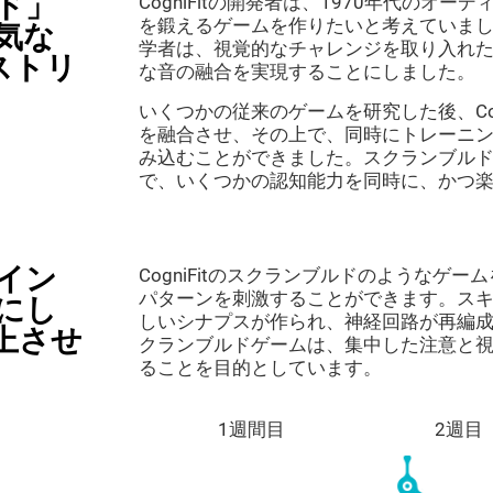
ド」
CogniFitの開発者は、1970年代のオ
を鍛えるゲームを作りたいと考えていました。
気な
学者は、視覚的なチャレンジを取り入れ
ストリ
な音の融合を実現することにしました。
いくつかの従来のゲームを研究した後、Cog
を融合させ、その上で、同時にトレーニ
み込むことができました。スクランブルドはC
で、いくつかの認知能力を同時に、かつ
イン
CogniFitのスクランブルドのようなゲ
パターンを刺激することができます。ス
にし
しいシナプスが作られ、神経回路が再編
上させ
クランブルドゲームは、集中した注意と
ることを目的としています。
1週間目
2週目