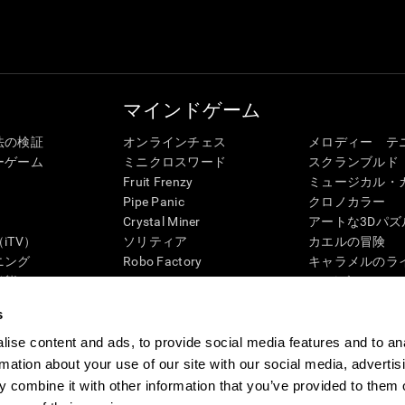
マインドゲーム
法の検証
オンラインチェス
メロディー テ
ーゲーム
ミニクロスワード
スクランブルド
Fruit Frenzy
ミュージカル・
Pipe Panic
クロノカラー
Crystal Miner
アートな3Dパズ
iTV）
ソリティア
カエルの冒険
ニング
Robo Factory
キャラメルのラ
状態
Ant Escape
3Dパズル
ック・レビュー
Neon Lights
ペンギンの迷路
s
G4D
ドライブ ミー クレイジー
「ディジット」
ビジュアルクロスワード
ズンバル
ise content and ads, to provide social media features and to an
マッチイット
ボードゲーム
rmation about your use of our site with our social media, advertis
数学カオス
記憶力用オンラ
 combine it with other information that you’ve provided to them o
マーブルラン
マインドゲーム