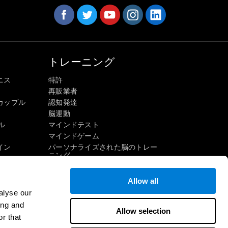
トレーニング
ニス
特許
再販業者
カップル
認知発達
脳運動
ル
マインドテスト
マインドゲーム
イン
パーソナライズされた脳のトレー
ニング
マインドゲーム
楽しい数学ゲーム
Allow all
読解
alyse our
才能ある子供たち
ing and
Allow selection
頭脳戦
インゲーム
r that
IQテスト