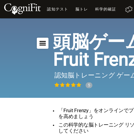
認知テスト
脳トレ
科学的確証
頭脳ゲーム
Fruit Fren
認知脳トレーニング ゲー
5
「Fruit Frenzy」をオンライ
を高めましょう
この科学的な脳トレーニング リ
してください