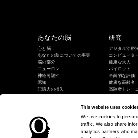
あなたの脳
研究
心と脳
デジタル治療
あなたの脳についての事実
コンピュータ
脳の部分
健康な大人
ニューロン
パイロット
神経可塑性
全面的な評価
認知
健康な高齢者（
記憶力の損失
高齢者トレー
知的障害
高齢者の認知
脳機能
システマティ
This website uses cookie
執行機能
タクソノミーS
認識
We use cookies to personal
注意
traffic. We also share info
analytics partners who may