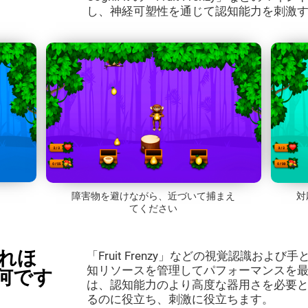
し、神経可塑性を通じて認知能力を刺激
障害物を避けながら、近づいて捕まえ
対
てください
がこれほ
「Fruit Frenzy」などの視覚認識お
知リソースを管理してパフォーマンスを
何です
は、認知能力のより高度な器用さを必要
るのに役立ち、刺激に役立ちます。