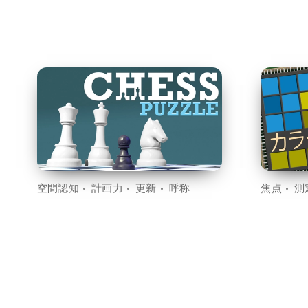
空間認知
計画力
更新
呼称
焦点
測