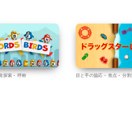
覚探索
呼称
目と手の協応
焦点
分割