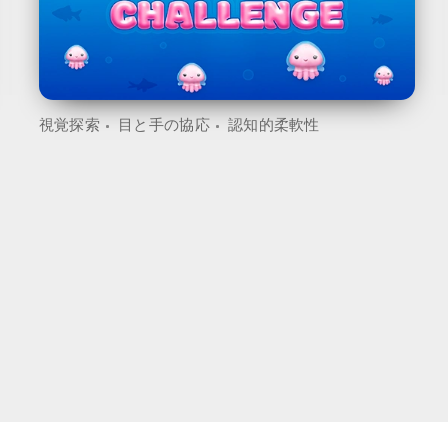
視覚探索
目と手の協応
認知的柔軟性