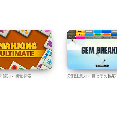
間認知
視覚探索
分割注意力
目と手の協応