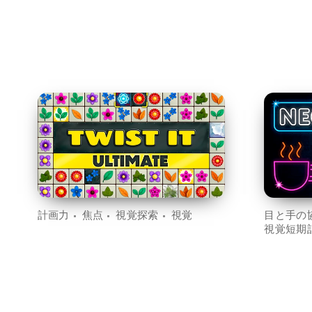
計画力
焦点
視覚探索
視覚
目と手の
視覚短期