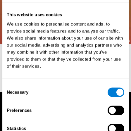
This website uses cookies
We use cookies to personalise content and ads, to
provide social media features and to analyse our traffic.
We also share information about your use of our site with
our social media, advertising and analytics partners who
参照
may combine it with other information that you’ve
provided to them or that they’ve collected from your use
Frota, S., Pereira, L. D. (2003) Processos temporais em crianças
of their services.
com déficit de consciência fonológica. Rev Iberoam Educ;
33(9):1-12.
Consent
Necessary
Selection
Preferences
Statistics