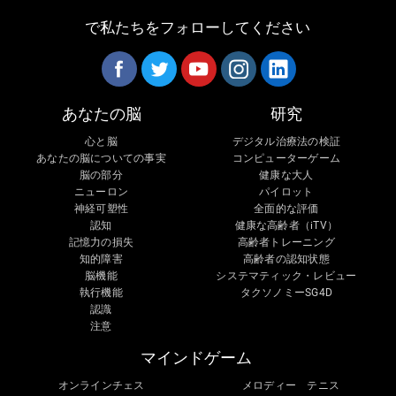
で私たちをフォローしてください
あなたの脳
研究
心と脳
デジタル治療法の検証
あなたの脳についての事実
コンピューターゲーム
脳の部分
健康な大人
ニューロン
パイロット
神経可塑性
全面的な評価
認知
健康な高齢者（iTV）
記憶力の損失
高齢者トレーニング
知的障害
高齢者の認知状態
脳機能
システマティック・レビュー
執行機能
タクソノミーSG4D
認識
注意
マインドゲーム
オンラインチェス
メロディー テニス