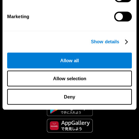
Marketing
Show details
Allow all
CogniFitアプリ
Allow selection
Deny