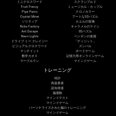
ミニクロスワード
スクランブルド
Fruit Frenzy
ミュージカル・カップル
Pipe Panic
クロノカラー
Crystal Miner
アートな3Dパズル
ソリティア
カエルの冒険
Robo Factory
キャラメルのライン
Ant Escape
3Dパズル
Neon Lights
ペンギンの迷路
ドライブ ミー クレイジー
「ディジット」
ビジュアルクロスワード
ズンバル
マッチイット
ボードゲーム
数学カオス
記憶力用オンラインゲーム
マーブルラン
マインドゲーム
トレーニング
特許
再販業者
認知発達
脳運動
マインドテスト
マインドゲーム
パーソナライズされた脳のトレーニング
マインドゲーム