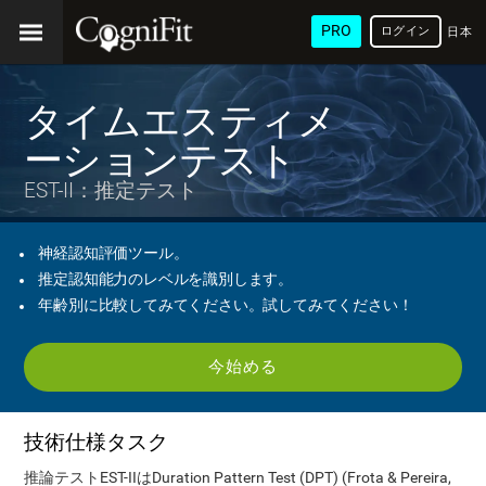
PRO
ログイン
日本
語
タイムエスティメ
ーションテスト
EST-II：推定テスト
神経認知評価ツール。
推定認知能力のレベルを識別します。
年齢別に比較してみてください。試してみてください！
今始める
技術仕様タスク
推論テストEST-IIはDuration Pattern Test (DPT) (Frota & Pereira,