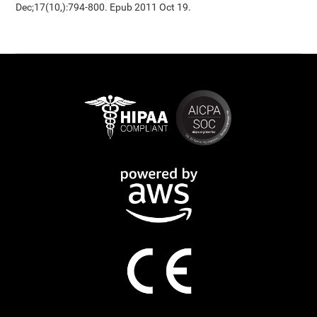
Dec;17(10,):794-800. Epub 2011 Oct 19.