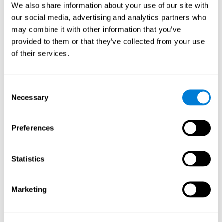
We also share information about your use of our site with
152.
our social media, advertising and analytics partners who
Crabb, D. P., Fitzke, F. W., Hitchings, R. A., & Viswanathan, A. C.
may combine it with other information that you’ve
(2004). A practical approach to measuring the visual field
provided to them or that they’ve collected from your use
component of fitness to drive. British journal of ophthalmology,
88(9), 1191-1196.
of their services.
Edwards, J. D., Vance, D. E., Wadley, V. G., Cissell, G. M., Roenker,
D. L., & Ball, K. K. (2005). Reliability and validity of useful field of
view test scores as administered by personal computer. Journal
Consent
of clinical and experimental neuropsychology, 27(5), 529-543.
Necessary
Selection
独立研究によって検証認知技能
[4]
:
ワーキングメモリ－、音韻短期記憶、抑制、分割的注意
:
Preferences
Preiss M, Shatil E, Cermáková R, Cimermanová D, Flesher I
(2013), 単極性障害および双極性障害における個別化された認知
トレーニング：認知機能に関する研究。Frontiers in Human
Statistics
Neuroscience doi: 10.3389/fnhum.2013.00108.
集中的注意、呼称、 短期記憶、ビジュアルメモリ－、 ワ－
Marketing
キングメモリ－
: Haimov I, Shatil E (2013) Cognitive Training
Improves Sleep Quality and Cognitive Function among Older
Adults with Insomnia. PLOS ONE 8(4): e61390.
doi:10.1371/journal.pone.0061390