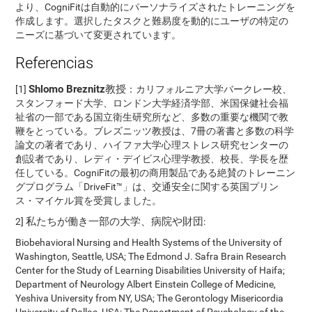
より、CogniFitは自動的にパーソナライズされたトレーニングを
作成します。選択したタスクと難易度を動的にユーザの特定の
ニーズに基づいて変更されています。
Referencias
Shlomo Breznitz教授
[1]
：カリフォルニア大学バークレー校、
スタンフォード大学、ロンドン大学経済学部、米国保健社会福
祉省の一部である国立衛生研究所など、多数の重要な機関で教
鞭をとっている。ブレズニッツ教授は、7冊の著書と多数の科学
論文の著者であり、ハイファ大学心理ストレス研究センターの
創設者であり、レディ・デイビス心理学教授、校長、学長を歴
任している。CogniFitの最初の商用製品である絶賛のトレーニン
グプログラム「DriveFit™」は、交通安全に関する英国プリン
ス・マイケル賞を受賞しました。
私たちが働き一部の大学、病院や財団
2]
:
Biobehavioral Nursing and Health Systems of the University of
Washington, Seattle, USA; The Edmond J. Safra Brain Research
Center for the Study of Learning Disabilities University of Haifa;
Department of Neurology Albert Einstein College of Medicine,
Yeshiva University from NY, USA; The Gerontology Misericordia