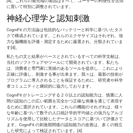
[4]。これらの最先端の製品はすべて、ユーザーの利便性を念頭
に置いて特別に調整されています。
神経心理学と認知刺激
CogniFit の方法論は包括的なバッテリーと科学に基づいたタス
クで構成されています。これらのエクササイズはそれぞれ、強
力な脳機能を評価・測定するために厳選され、分類されていま
す[4]。
私たちの文と結果がベースとされているすべての科学文献は、
当社のソフトウェアやツールにて開発されています。私たち
は、消費者と専門家に実績のあるツールを提供し、これにより
正確に評価し、刺激する事が出来ます。我々は、最新の技術が
プログラムに導入されることを保証するために、研究者や科学
者コミュニティと継続的に協力しております。
CogniFit がトレーニングする２０以上の認知能力は、慎重に人
間の認知のこの広い範囲を完全かつ正確な画像を通じて表現す
るために選択されています。これらの機能のそれぞれは、様々
な年齢に基づいて数千の人口統計学的平均値との強力なアルゴ
リズムを使用して比較したデータとスコアに基づいて評価さて
ます。CogniFit の刺激期間後の認知能力の改善は、多くの独立
した研究によって検証されています。[4].