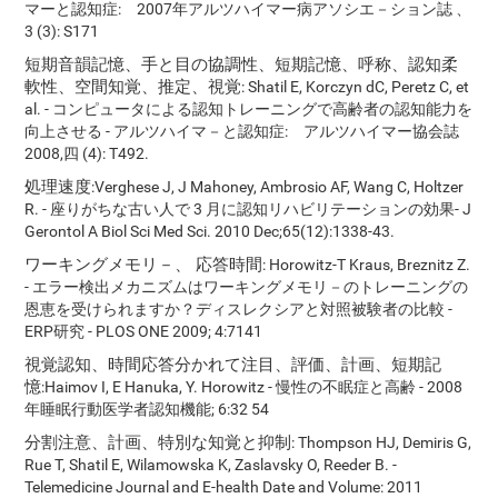
マーと認知症: 2007年アルツハイマー病アソシエ－ション誌 、
3 (3): S171
短期音韻記憶、手と目の協調性、短期記憶、呼称、認知柔
軟性、空間知覚、推定、視覚
: Shatil E, Korczyn dC, Peretz C, et
al. - コンピュータによる認知トレーニングで高齢者の認知能力を
向上させる - アルツハイマ－と認知症: アルツハイマー協会誌
2008,四 (4): T492.
処理速度
:Verghese J, J Mahoney, Ambrosio AF, Wang C, Holtzer
R. - 座りがちな古い人で 3 月に認知リハビリテーションの効果- J
Gerontol A Biol Sci Med Sci. 2010 Dec;65(12):1338-43.
ワーキングメモリ－、 応答時間
: Horowitz-T Kraus, Breznitz Z.
- エラー検出メカニズムはワーキングメモリ－のトレーニングの
恩恵を受けられますか？ディスレクシアと対照被験者の比較 -
ERP研究 - PLOS ONE 2009; 4:7141
視覚認知、時間応答分かれて注目、評価、計画、短期記
憶
:Haimov I, E Hanuka, Y. Horowitz - 慢性の不眠症と高齢 - 2008
年睡眠行動医学者認知機能; 6:32 54
分割注意、計画、特別な知覚と抑制
: Thompson HJ, Demiris G,
Rue T, Shatil E, Wilamowska K, Zaslavsky O, Reeder B. -
Telemedicine Journal and E-health Date and Volume: 2011