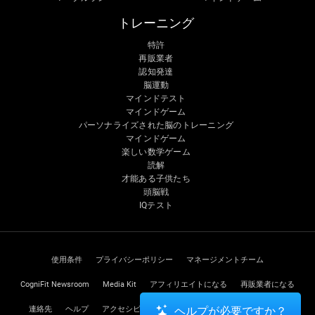
トレーニング
特許
再販業者
認知発達
脳運動
マインドテスト
マインドゲーム
パーソナライズされた脳のトレーニング
マインドゲーム
楽しい数学ゲーム
読解
才能ある子供たち
頭脳戦
IQテスト
使用条件
プライバシーポリシー
マネージメントチーム
CogniFit Newsroom
Media Kit
アフィリエイトになる
再販業者になる
連絡先
ヘルプ
アクセシビリティに関する声明
トラストセンター
ヘルプが必要ですか？