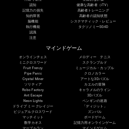
認知
健康な高齢者（iTV）
記憶力の損失
高齢者トレーニング
知的障害
高齢者の認知状態
脳機能
システマティック・レビュー
執行機能
タクソノミーSG4D
認識
注意
マインドゲーム
オンラインチェス
メロディー テニス
ミニクロスワード
スクランブルド
Fruit Frenzy
ミュージカル・カップル
Pipe Panic
クロノカラー
Crystal Miner
アートな3Dパズル
ソリティア
カエルの冒険
Robo Factory
キャラメルのライン
Ant Escape
3Dパズル
Neon Lights
ペンギンの迷路
ドライブ ミー クレイジー
「ディジット」
ビジュアルクロスワード
ズンバル
マッチイット
ボードゲーム
数学カオス
記憶力用オンラインゲーム
マーブルラン
マインドゲーム