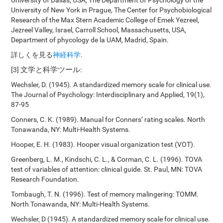
University of Dallas, USA; The Department of Psychology of the
University of New York in Prague, The Center for Psychobiological
Research of the Max Stern Academic College of Emek Yezreel,
Jezreel Valley, Israel, Carroll School, Massachusetts, USA,
Department of phycology de la UAM, Madrid, Spain.
詳しくを見る
神経科学
.
文学と科学ツール
[3]
:
Wechsler, D. (1945). A standardized memory scale for clinical use.
The Journal of Psychology: Interdisciplinary and Applied, 19(1),
87-95
Conners, C. K. (1989). Manual for Conners’ rating scales. North
Tonawanda, NY: Multi-Health Systems.
Hooper, E. H. (1983). Hooper visual organization test (VOT).
Greenberg, L. M., Kindschi, C. L., & Corman, C. L. (1996). TOVA
test of variables of attention: clinical guide. St. Paul, MN: TOVA
Research Foundation.
Tombaugh, T. N. (1996). Test of memory malingering: TOMM.
North Tonawanda, NY: Multi-Health Systems.
Wechsler, D (1945). A standardized memory scale for clinical use.