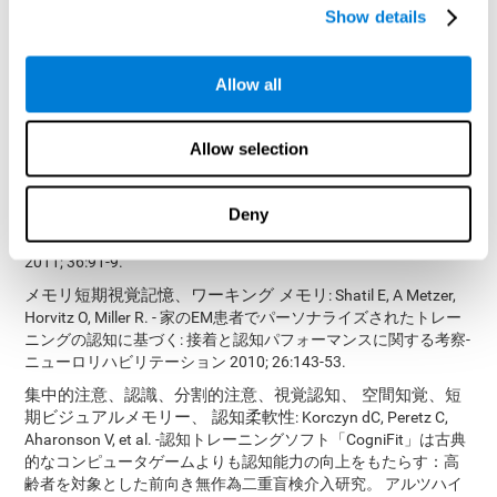
Show details
手と目の協調、視覚的記憶、処理速度、視覚的走査、指定
:
Shatil E (2013). ¿El entrenamiento cognitivo y la actividad física
combinados mejoran las capacidades cognitivas más que cada
Allow all
uno por separado? Un ensayo controlado de cuatro condiciones
aleatorias entre adultos sanos. Front. Aging Neurosci. 5:8. doi:
10.3389/fnagi.2013.00008
Allow selection
作業メモリ、焦点、視空間知覚、視覚的なメモリ
: Peretz C,
AD Korczyn, E Shatil, V Aharonson, Birnboim S, N. Giladi - 認知の
Deny
古典的なコンピューター ゲーム対カスタム トレーニング プログ
ラムに基づく: 無作為化, 二重盲検, 将来, 認知刺激の研究- 疫学
2011; 36:91-9.
メモリ短期視覚記憶、ワーキング メモリ
: Shatil E, A Metzer,
Horvitz O, Miller R. - 家のEM患者でパーソナライズされたトレー
ニングの認知に基づく: 接着と認知パフォーマンスに関する考察-
ニューロリハビリテーション 2010; 26:143-53.
集中的注意、認識、分割的注意、視覚認知、 空間知覚、短
期ビジュアルメモリー、 認知柔軟性
: Korczyn dC, Peretz C,
Aharonson V, et al. -認知トレーニングソフト「CogniFit」は古典
的なコンピュータゲームよりも認知能力の向上をもたらす：高
齢者を対象とした前向き無作為二重盲検介入研究。 アルツハイ