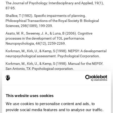
The Journal of Psychology: Interdisciplinary and Applied, 19(1),
87-95.
Shallice, T (1982). Specific impairments of planning.
Philosophical Transactions of the Royal Society B: Biological
Sciences, 298(1089), 199-209.
Asato, M. R., Sweeney, J. A., & Luna, B (2006). Cognitive
processes in the development of TOL performance.
Neuropsychologia, 44(12), 2259-2269.
Korkman, M., Kirk, U., & Kemp, S (1998). NEPSY: A developmental
neuropsychological assessment. Psychological Corporation.
Korkman, M., Kirk, U., & Kemp, S (1998). Manual for the NEPSY.
San Antonio, TX: Psychological corporation.
Stroop, J. R (1935). Studies of interference in serial verbal
reactions. Journal of experimental psychology, 18(6), 643.
Heaton, R. K. (1981). A manual for the Wisconsin card sorting
test. Western Psychological Services.
This website uses cookies
Tsotsos, L. E., Roggeveen, A. B., Sekuler, A. B., Vrkljan, B. H., &
We use cookies to personalise content and ads, to
Bennett, P. J. (2010). The effects of practice in a useful field of
provide social media features and to analyse our traffic.
view task on driving performance. Journal of Vision, 10(7), 152-