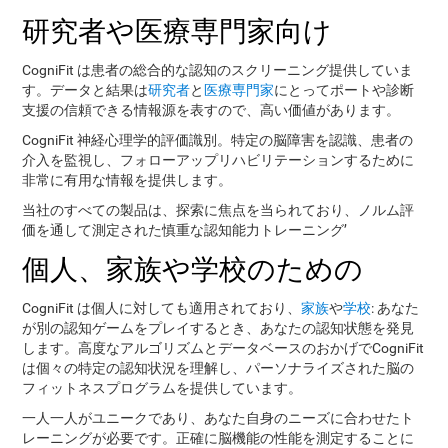
研究者や医療専門家向け
CogniFit は患者の総合的な認知のスクリーニング提供していま
す。データと結果は
研究者
と
医療専門家
にとってポートや診断
支援の信頼できる情報源を表すので、高い価値があります。
CogniFit 神経心理学的評価識別。特定の脳障害を認識、患者の
介入を監視し、フォローアップリハビリテーションするために
非常に有用な情報を提供します。
当社のすべての製品は、探索に焦点を当られており、ノルム評
価を通して測定された慎重な認知能力トレーニング’
個人、家族や学校のための
CogniFit は個人に対しても適用されており、
家族
や
学校
: あなた
が別の認知ゲームをプレイするとき、あなたの認知状態を発見
します。高度なアルゴリズムとデータベースのおかげでCogniFit
は個々の特定の認知状況を理解し、パーソナライズされた脳の
フィットネスプログラムを提供しています。
一人一人がユニークであり、あなた自身のニーズに合わせたト
レーニングが必要です。正確に脳機能の性能を測定することに