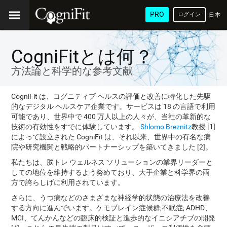
PRO
ログイン
日本
語
CogniFitとは何？
方法論と科学的な参考文献
CogniFit は、コグニティブ ヘルスの評価と改善に特化した先駆
的なデジタル ヘルスケア企業です。サービスは 18 の言語で利用
可能であり、世界中で 400 万人以上の人々が、当社の革新的な
技術の有効性をすでに体験しています。
Shlomo Breznitz
教授 [1]
によって設立された CogniFit は、それ以来、世界中の有名な病
院や研究機関と戦略的パートナーシップを築いてきました [2]。
私たちは、脳トレ ウェルネス ソリューションの業界リーダーと
しての地位を維持するよう努めており、大手企業と科学界の両
方で誇らしげに利用されています。
さらに、うつ病などのさまざまな神経学的状態の治療法を改善
する方向に進んでいます。ケモブレイン症候群;不眠症; ADHD、
MCI、てんかんなどの臨床的検証と進歩的なイニシアチブの開発