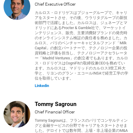
Chief Executive Officer
カルロス・ロドリゲスはプジョーグループで、キャリ
アをスタートさせ、その後、ウラリタグループの新技
術部門で活躍しました。カルロスは、ジュネーブとマ
ドリッドにあるProcter & Gamble社で、マーケットイ
ンテリジェンス、販売、主要消費財ブランドの発売時
のオンラインシステム検証の責任者を務めました。カ
ルロス、パリのベンチャーキャピタルファンド「Milk
Capital」の創立パートナーで、テクノロジー企業の投
資戦略と評価を担当し、テクノロジーアクセラレータ
ー「Madrid Ventures」の創立者でもあります。カルロ
ス・ロドリゲスはCogniFitの取締役兼CEOを務めてい
ます。カルロスは、マドリッドのカルロス3世工科大
学と、リヨンのグラン・エコールINSAで経営工学の学
位を取得しています。
Linkedin
Tommy Sagroun
Chief Financial Officer
Tommy Sagrounは、フランスのパリでコンサルティン
グと金融サービスの分野でキャリアをスタートさせま
した。デロイトでは数年間、上場・非上場企業のM&A