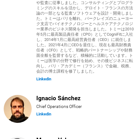
や監査に従事しました。コンサルティングとプログラ
ミングのスキルを活かし、デロイト・フランスの方法
論の一部となる監査ソフトウェアを設計・開発しまし
た。トミーはパリを離れ、バークレイズのニューヨー
ク支店でバイオテクノロジーとヘルスケアテクノロジ
ー業界のビジネス開発を担当しました。トミーは2010
年5月に最高製品責任者（CPO）としてCogniFitに入社
し、2014年1月に最高経営責任者（CEO）に就任しま
した。2021年4月にCEOを退任し、現在も最高財務責
任者（CFO）として、戦略的パートナーシップや財務
面全般を監督するなど、積極的に活動しています。ト
ミーは医学の分野で修行を始め、その後ビジネスに転
向し、パリ・アカデミー（フランス）で金融、税務、
会計の博士課程を修了しました。
Linkedin
Ignacio Sánchez
Chief Operations Officer
Linkedin