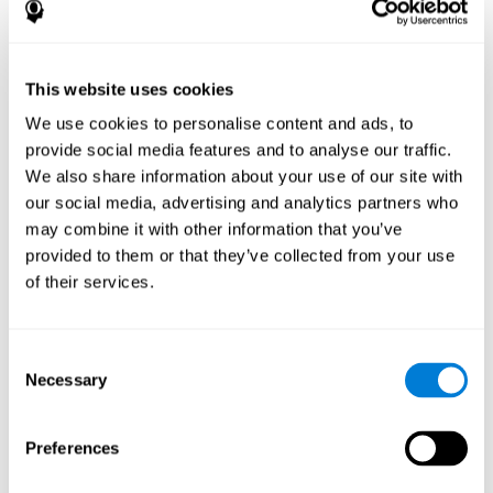
José Ruiz
Security Administrator
This website uses cookies
Linkedin
We use cookies to personalise content and ads, to
provide social media features and to analyse our traffic.
We also share information about your use of our site with
our social media, advertising and analytics partners who
Javier Díaz
may combine it with other information that you’ve
Quality Assurance Manager
provided to them or that they’ve collected from your use
Linkedin
of their services.
Beatriz Rodríguez
Consent
Necessary
Selection
Head of Games Art
Linkedin
Preferences