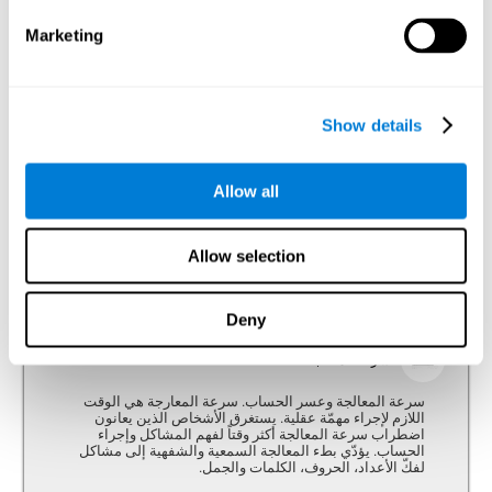
القدرة على تفسير محفزات بيئتنا.
Marketing
الإدراك المكاني
Show details
إنّ الإدراك المكاني هو قدرة الإنسان على إدراك علاقته بالبيئة.
للأرقام والحساب عنصر مكاني قوي وهو مهمّ للتعلّم صحيح،
استخدامها واستعمالها.
Allow all
Allow selection
تفكير منطقى
القدرة على تنظيم المعلومات بفعّالية.
Deny
سرعة المعالجة
سرعة المعالجة وعسر الحساب. سرعة المعارجة هي الوقت
اللازم لإجراء مهمّة عقلية. يستغرق الأشخاص الذين يعانون
اضطراب سرعة المعالجة أكثر وقتاً لفهم المشاكل وإجراء
الحساب. يؤدّي بطء المعالجة السمعية والشفهية إلى مشاكل
لفكّ الأعداد، الحروف، الكلمات والجمل.