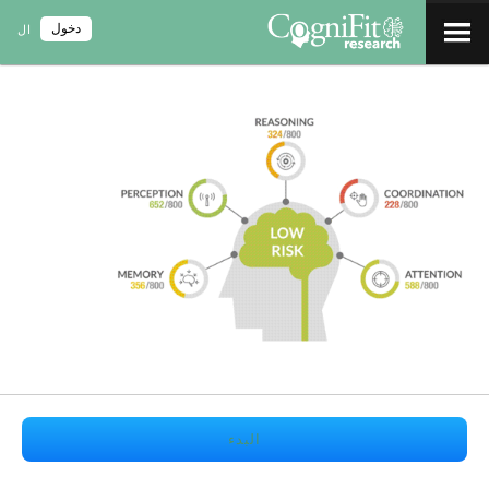
دخول
ال
البدء