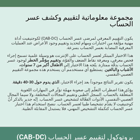
مجموعة معلوماتية لتقييم وكشف عسر
الحساب
يكون التقييم المعرفي لمرضى عسر الحساب (CAB-DC) لكوجنيفيت أداة
مهنية مؤلّفة من اختبارات ومهام لتحديد وتقييم وجود الأعراض عند العمليات
المعرفية المصابة بعسر الحساب بسرعة.
هذا الاختبار المبتكر لعسر الحساب على الإنترنت هو وسيلة علمية تسمح إجراء
فحص معرفي، ومعرفة نقاط الضعف والقوّة،
وتقييم مؤشّر الخطر
لوجود عسر
الحساب بدقّة ممتازة. يتّجه هذا الاختبار إلى
الاطفال أكبر من 7 سنوات،
الأشباب والبالغين
. يستطيع أي مستخدمم أن يستخدم هذه مجموعة التقييم
العصبي-النفسي.
يكون تقرير النتائج موجوداً بعد إجراء الاختبار،
الذي يدوم حول 30-40 دقيقة
.
يؤدّي هذا اضطراب التعلّم إلى صعوبة مهمّة تؤثّر في المهارات اللغوية
المتعلّقة بالحساب. السجل الطبي وتقييم المجالات المختلفة، ولا سيما المجال
العصبي-النفسي، الأدوات الفعّالة لتشخيص عسر الحساب. إنّه جدير بالذكر أنّ
كوجنيفيت لا يقدّم تشخيصا طبيا لعسر الحساب. ننصح استخدام هذا اختبار
عسر الحساب كتكملة التشخيص المهني، فلا يستبدل المقابلة الطبية.
بروتوكول لتقييم عسر الحساب (CAB-DC)