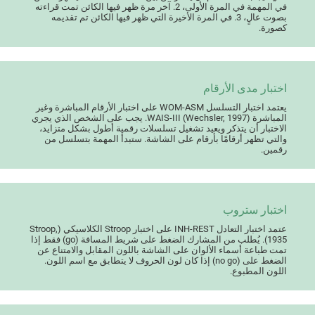
في المهمة في المرة الأولى، 2. آخر مرة ظهر فيها الكائن تمت قراءته
بصوت عالٍ، 3. في المرة الأخيرة التي ظهر فيها الكائن تم تقديمه
كصورة.
اختبار مدى الأرقام
يعتمد اختبار التسلسل WOM-ASM على اختبار الأرقام المباشرة وغير
المباشرة WAIS-III (Wechsler, 1997). يجب على الشخص الذي يجري
الاختبار أن يتذكر ويعيد تشغيل تسلسلات رقمية أطول بشكل متزايد،
والتي تظهر أرقامًا بأرقام على الشاشة. ستبدأ المهمة بتسلسل من
رقمين.
اختبار ستروب
عتمد اختبار التعادل INH-REST على اختبار Stroop الكلاسيكي (Stroop,
1935). يُطلب من المشارك الضغط على شريط المسافة (go) فقط إذا
تمت طباعة أسماء الألوان على الشاشة باللون المقابل والامتناع عن
الضغط على (no go) إذا كان لون الحروف لا يتطابق مع اسم اللون.
اللون المطبوع.