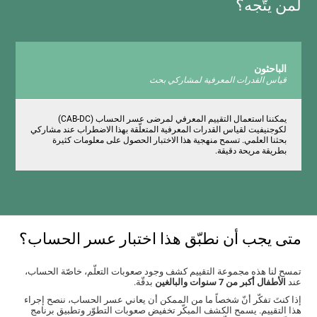
لمن يتّجه؟
الباحثون
قياس القدرات المعرفية لمشاركي بحث
يمكننا استعمال التقييم المعرفي لمرضى عسر الحساب (CAB-DC)
لكوجنيفيت لقياس القدرات المعرفية المتعلّقة بهذا الاضطراب عند مشاركي
بحثنا العلمي. تسمح منهجية هذا الاختبار الحصول على معلومات كثيرة
بطريقة مريحة دقيقة.
متى يجب أن نطبّق هذا اختبار عسر الحساب؟
تمسح لنا هذه مجموعة التقييم كشف وجود صعوبات التعلّم، خاصّة الحساب،
عند
الأطفال أكبر من 7 سنوات والبالغين
بدقّة.
إذا كنتَ تفكّر أنّ شخصاً ما من الممكن أن يعاني عسر الحساب، ننصح إجراء
هذا التقييم. يسمح الكشف المبكّر تخفيض صعوبات التطوّر وتطبيق برنامج