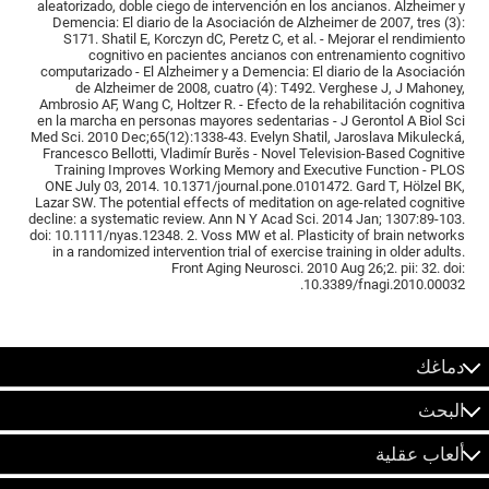
aleatorizado, doble ciego de intervención en los ancianos. Alzheimer y
Demencia: El diario de la Asociación de Alzheimer de 2007, tres (3):
S171. Shatil E, Korczyn dC, Peretz C, et al. - Mejorar el rendimiento
cognitivo en pacientes ancianos con entrenamiento cognitivo
computarizado - El Alzheimer y a Demencia: El diario de la Asociación
de Alzheimer de 2008, cuatro (4): T492. Verghese J, J Mahoney,
Ambrosio AF, Wang C, Holtzer R. - Efecto de la rehabilitación cognitiva
en la marcha en personas mayores sedentarias - J Gerontol A Biol Sci
Med Sci. 2010 Dec;65(12):1338-43. Evelyn Shatil, Jaroslava Mikulecká,
Francesco Bellotti, Vladimír Burěs - Novel Television-Based Cognitive
Training Improves Working Memory and Executive Function - PLOS
ONE July 03, 2014. 10.1371/journal.pone.0101472. Gard T, Hölzel BK,
Lazar SW. The potential effects of meditation on age-related cognitive
decline: a systematic review. Ann N Y Acad Sci. 2014 Jan; 1307:89-103.
doi: 10.1111/nyas.12348. 2. Voss MW et al. Plasticity of brain networks
in a randomized intervention trial of exercise training in older adults.
Front Aging Neurosci. 2010 Aug 26;2. pii: 32. doi:
10.3389/fnagi.2010.00032.
دماغك
البحث
ألعاب عقلية