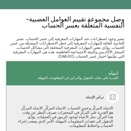
وصل مجموعة تقييم العوامل العصبية-
النفسية المتعلّقة بعسر الحساب
يشير وجود اضطرابات عند المهارات المعرفية إلى عسر الحساب. تشير
الجانبية العامّة للمهارات المعرفية إلى خطر الاضطرابات المشتقّة من عسر
الحساب. يؤدّي نقص المهارات المعرفية المتخلفة إلى مشاكل الحساب،
السجل الأكاديمي والبيئة الاجتماعية-العاطفية. هذه هي المهارات المعرفية
التي يقيّمها اختبار عسر الحساب (CAB-DC):
انتباه
القدرة على تجنّب الذهول والتركيز في المعلومات المهمّة.
تركيز الإنتباه
الانتباه المركّز وعسر الحساب. الانتباه المركّز. الانتباه المركّز
هؤ القدرة على التركّز في المحفزات بصرف النظر عن وقت
هذا التركّز، مثل الانتباه لوجود الرموز في العمليات. يؤدّي
الذهول إلى فقدان المعلومات المهمّة، الأمر الذي يصعب إجراء
الحساب واختلاط المعلومات.