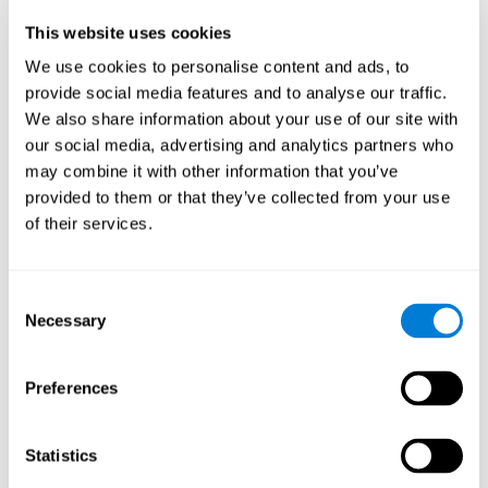
ذاكرة العمل وعسر الحساب. إنّه جدير بالذكر أنّ اضطراب
This website uses cookies
ذاكرة العمل يشير إلى عسر الحساب. ذاكرة العمل هي القدرة
على حفاظ واستخدام المعلومات اللازمة للمهام المعرفية، مثل
We use cookies to personalise content and ads, to
الحساب. يؤدّي نقص ذاكرة العمل إلى صعوبات لإجراء
provide social media features and to analyse our traffic.
العمليات البسيطة أو الصعبة.
We also share information about your use of our site with
our social media, advertising and analytics partners who
may combine it with other information that you’ve
provided to them or that they’ve collected from your use
تنسيق
القدرة على إجراء حركات دقيقة بفعّالية.
of their services.
مدة الإجابة
Consent
Necessary
Selection
زمن الكمون وعسر الحساب. زمن الكمون والاكتئاب. زمن
الكمون هو الوقت الذي يمضي من إدراك المحفزات حتّى
الاستجابة لها، مثل حلّ حساب بسيط بسرعة. للأشخاص الذين
يعانون بطء زمن الكمون صعوبات لإجراء الحساب بسهولة.
Preferences
Statistics
الإحساس