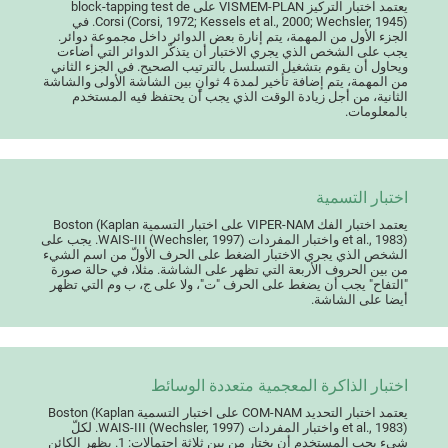
يعتمد اختبار التركيز VISMEM-PLAN على block-tapping test de
Corsi (Corsi, 1972; Kessels et al., 2000; Wechsler, 1945). في
الجزء الأول من المهمة، يتم إنارة بعض الدوائر داخل مجموعة دوائر.
يجب على الشخص الذي يجري الاختبار أن يتذكّر الدوائر التي أضاءت
ويحاول أن يقوم بتشغيل التسلسل بالترتيب الصحيح. في الجزء الثاني
من المهمة، يتم إضافة تأخير لمدة 4 ثوانٍ بين الشاشة الأولى والشاشة
الثانية، من أجل زيادة الوقت الذي يجب أن يحتفظ فيه المستخدم
بالمعلومات.
اختبار التسمية
يعتمد اختبار الفك VIPER-NAM على اختبار التسمية Boston (Kaplan
et al., 1983) واختبار المفردات WAIS-III (Wechsler, 1997). يجب على
الشخص الذي يجري الاختبار الضغط على الحرف الأولّ من اسم الشيء
من بين الحروف الأربعة التي تظهر على الشاشة. مثلا، في حالة صورة
"التفاح" يجب أن يضغط على الحرف "ت"، ولا على ج، ب وم التي تظهر
أيضا على الشاشة.
اختبار الذاكرة المعجمية متعددة الوسائط
يعتمد اختبار التحديد COM-NAM على اختبار التسمية Boston (Kaplan
et al., 1983) واختبار المفردات WAIS-III (Wechsler, 1997). لكلّ
شيء يجب المستخدم أن يختار من بين ثلاثة احتمالات: 1. يظهر الكائن