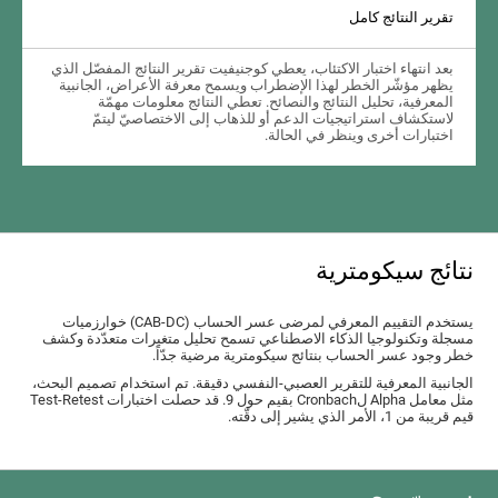
تقرير النتائج كامل
بعد انتهاء اختبار الاكتئاب، يعطي كوجنيفيت تقرير النتائج المفصّل الذي
يظهر مؤشّر الخطر لهذا الإضطراب ويسمح معرفة الأعراض، الجانبية
المعرفية، تحليل النتائج والنصائح. تعطي النتائج معلومات مهمّة
لاستكشاف استراتيجيات الدعم أو للذهاب إلى الاختصاصيّ ليتمّ
اختبارات أخرى وينظر في الحالة.
نتائج سيكومترية
يستخدم التقييم المعرفي لمرضى عسر الحساب (CAB-DC) خوارزميات
مسجلة وتكنولوجيا الذكاء الاصطناعي تسمح تحليل متغيرات متعدّدة وكشف
خطر وجود عسر الحساب بنتائج سيكومترية مرضية جدّاً.
الجانبية المعرفية للتقرير العصبي-النفسي دقيقة. تم استخدام تصميم البحث،
مثل معامل Alpha لCronbach بقيم حول 9. قد حصلت اختبارات Test-Retest
قيم قريبة من 1، الأمر الذي يشير إلى دقّته.