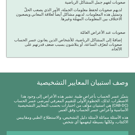
صعوبات لفهم جمل المشاكل الرياضية
لديهم صعوبات لحفظ معلومات الجملة، الأمر الذي يصعب الحلّ
وتمثيل هذه المعلومات. لديهم مشاكل أيضاً لعلاقة المعاني ويصعبون
الاختلاف بين المعلومات المهمّة وغيرها.
صعوبات عند الأعراض العامّة
إضافةً إلى المشاكل الرياضية، للأشخاص الذين يعانون عسر الحساب
صعوبات لتعرّف الساعة، أو يتلاشون بسبب ضعف قدرتهم على
الاتّجاه.
وصف استبيان المعايير التشخيصية
يتميّز عسر الحساب بأعراض طبية. تشير هذه الأعراض إلى وجود هذا
الاضطراب. لذلك، الخطوة الأولى للتقييم المعرفي لمرضى عسر الحساب
(CAB-DC) هي استبيان مؤلّف من اختبارات بحسب المعايير التشخيصية
الأساسية وأعراض عسر الحساب وفق العمر.
هذه الأسئلة مماثلة لأسئلة دليل التشخيص، والاستطلاع الطبي ومقاييس
الاكتئاب، ولكنّها بسيطة ليفهمها أي شخص.