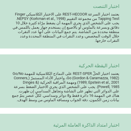
اختبار التنصت
يعتمد اختبار السرعة REST-HECOOR على الاختبار الكلاسيكي Finger
Tapping Test من مجموعة التقييم NEPSY (Korkman et al., 1998).
يجب على الشخص الذي يجري المهمة أن يضغط مرّاة كثيرة خلال 10
دقائق وبسرعة بالماوس أو بالاصبع إن يستخدم جهاز يعمل باللمس في
منطقة محددة من الشاشة. يتم جمع البيانات على أنها عدد النقرات
خلال الوقت المخصص، وعدد النقرات في المنطقة المحددة وعدد
النقرات خارجها.
اختبار اليقظة الحركية
يعتمد اختبار الحلّ REST-SPER على النماذج الكلاسيكية للمهمة Go/No
Go (Gordon & Caramazza, 1982)، واختبار الأداء المستمرّ (Conners,
1989; Epstein et al., 2001) ومهمة المراقبة الحركية (Dinges &
Powell, 1985). يجب على الشخص الذي يجري الاختبار الضغط بسرعة
على الدوائر التي تظهر على الشاشة وتجاهل السداسي إن ظهرت.
هناك في المهمة 16 دائرة فقط و8 دوائر وسداسي. لكلّ عنصر يتمّ جمع
بيانات زمن الكمون، دقة الجواب ومسافة الماوس من وسط الهدف.
اختبار امتداد الذاكرة العاملة المرئية