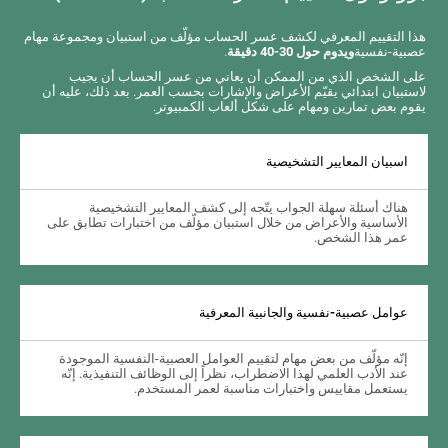
هذا التقييم المعرفي لكشف عسر الحساب مؤلّف من استبيان ومجموعة مهام
عصبية-نفسية
ويدوم حول 30-40 دقيقة
.
على الشخص الذي من الممكن أن يعاني من عسر الحساب أن يجيب
لاستبيان ابتدائي يقيّم الأعراض والإشارات بحسب العمر. بعد ذلك، عليه أن
يقوم بعض تمارين ومهام على شكل ألعاب الكمبيوتر.
اسبيان المعايير التشخيصية
هناك أسئلة سهلة الجواب يتّجه إلى كشف المعايير التشخيصية
الأساسية والأعراض من خلال استبيان مؤلّف من اختبارات تطابق على
عمر هذا الشخص.
عوامل عصبية-نفسية والجانبية المعرفية
إنّه مؤلّف من بعض مهام لتقييم العوامل العصبية-النفسية الموجودة
عند الأدب العلمي لهذا الاضطراب، نظراً إلى الوظائف التنفيذية. إنّه
يستعمل مقاييس واختبارات مناسبة لعمر المستخدم.