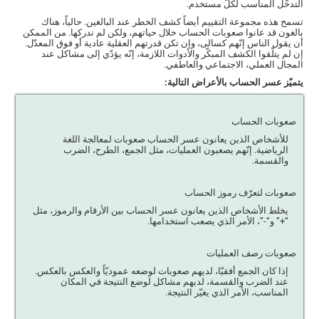
التدخّل المناسب لكلّ مستخدم.
تسمح هذه مجموعة التقييم أيضاً كشف الخطر عند البالغين. حالياً، هناك
بالغون قد عانوا صعوبات الحساب خلال حياتهم، ولكن لم ندركها. من الممكن
أن يقول الناس إنّهم كسالى، وإن تكن قدرتهم العقلية عادية أو فوق المعدّل.
إن لم يتلّقوا الكشف المبكّر والأدوات اللازمة، إنّه يؤدّي إلى مشاكل عند
المجال العملي، الاجتماعي والعاطفي.
يتميّز عسر الحساب بالأعراض التالية:
صعوبات الحساب
للأشخاص الذين يعانون عسر الحساب صعوبات لمعالجة اللغة
الرياضية. إنّهم يصعبون العمليات، مثل الجمع، الطرح، الضرب
والقسمة.
صعوبات لتعرّف رموز الحساب
يخلط الأشخاص الذين يعانون عسر الحساب بين الأرقام والرموز، مثل
“+” و“-”، الأمر الذي يصعب استخدامها.
صعوبات رصف العمليات
إذا كان الجمع أفقيّا، لديهم صعوبات لوضعه عموديّاً والعكس بالعكس.
عند الضرب والقسمة، لديهم مشاكل لوضع النتيجة في المكان
المناسب، الأمر الذي يغيّر النتيجة.