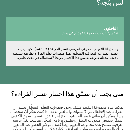
لمن يتّجه؟
الباحثون
قياس القدرات المعرفية لمشاركي بحث
يسمح لنا التقييم المعرفي لمرضى عسر القراءة (CAB-DX) لكوجنيفيت
تقييم القدرات المعرفية المتعلّقة بهذا اضطراب تعلّم القراءة بطريقة بسيطة
دقيقة. تجعله طريقة تطبيق هذا الاختبار مريحا لاستعماله في بحث علمي.
متى يجب أن نطبّق هذا اختبار عسر القراءة؟
يمكننا هذه مجموعة التقييم كشف وجود صعوبات التعلّم المتعلّق بعسر
القراءة عند الأطفال من 7 سنوات والبالغين بدقّة. إذا كنتَ تفكّر أنّ شخصاً ما
من الممكن أن يعاني عسر القراءة، ننصح إجراء هذا التقييم. يسمح الكشف
المبكّر تخفيض صعوبات التطوّر وتطبيق برنامج التدخّل مناسب لكلّ جانبية
معرفية. تسمح هذه مجموعة التقييم أيضاً كشف مؤشّر الخطر عند البالغين.
هناك بالغون يعانون صعوبات القراءة والكتابة خلال حياتهم، ولكن لم يدركوا