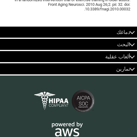
Front Aging Neurosci. 2010 Aug 26;2. pii: 32. doi:
10.3389/fnagi.2010.00032.
دماغك
البحث
ألعاب عقلية
تمارين