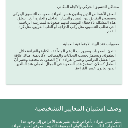
مشاكل للتنسيق الحركي والاتّجاه المكاني
لبعض الأشخاص الذين يعانون عسر القراءة صعوبات للتنسيق الحركي
ويصعبون التفريق بين اليمين واليسار، الداخل والخارج، ألخ... تتعلّق
هذه المشكلة بالأخطاء اليومية. لديهم صعوبات لممارسة الرياضية
التي تطلب التنسيق، مثل ركب الدرّاجة أو ألعاب الفريق، مثل كرة
القدم.
صعوبات عند البيئة الاجتماعية-العملية
تبتدئ الصعوبات وضرورات الدعم المتعلّقة بالكتابة والقراءة خلال
الطفولة، وتستمرّ بحسب التحدّيات والمطالب الأكاديمية. هناك علاقة
بين الفشل الدراسي وعسر القراءة، لأنّ الصعوبات مختفية ونعتبر أنّ
الطفل كسلان. تستمرّ هذه الصعوبة في المجال العملي عند البالغين
الذين يعانون عسر القراءة.
وصف استبيان المعايير التشخيصية
يتميّز عسر القراءة بأعراض طبية. تشير هذه الأعراض إلى وجود هذا
الاضطراب. لذلك، الخطوة الأولى لمجموعة التقييم المعرفي لعسر القراءة