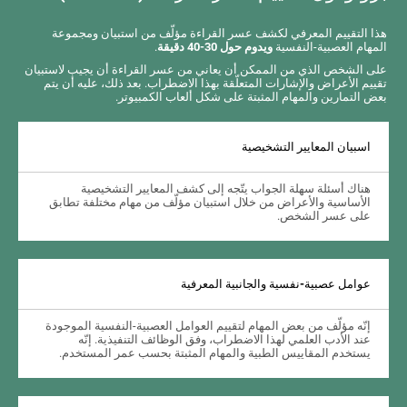
هذا التقييم المعرفي لكشف عسر القراءة مؤلّف من استبيان ومجموعة
المهام العصبية-النفسية
ويدوم حول 30-40 دقيقة
.
على الشخص الذي من الممكن أن يعاني من عسر القراءة أن يجيب لاستبيان
تقييم الأعراض والإشارات المتعلّقة بهذا الاضطراب. بعد ذلك، عليه أن يتم
بعض التمارين والمهام المثبتة على شكل ألعاب الكمبيوتر.
اسبيان المعايير التشخيصية
هناك أسئلة سهلة الجواب يتّجه إلى كشف المعايير التشخيصية
الأساسية والأعراض من خلال استبيان مؤلّف من مهام مختلفة تطابق
على عسر الشخص.
عوامل عصبية-نفسية والجانبية المعرفية
إنّه مؤلّف من بعض المهام لتقييم العوامل العصبية-النفسية الموجودة
عند الأدب العلمي لهذا الاضطراب، وفق الوظائف التنفيذية. إنّه
يستخدم المقاييس الطبية والمهام المثبتة بحسب عمر المستخدم.