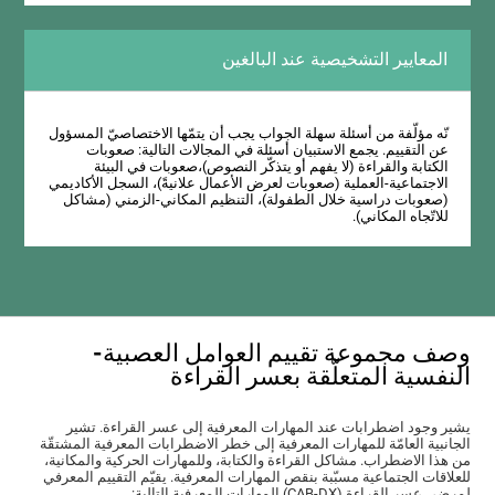
المعايير التشخيصية عند البالغين
نّه مؤلّفة من أسئلة سهلة الجواب يجب أن يتمّها الاختصاصيّ المسؤول
عن التقييم. يجمع الاستبيان أسئلة في المجالات التالية: صعوبات
الكتابة والقراءة (لا يفهم أو يتذكّر النصوص)،صعوبات في البيئة
الاجتماعية-العملية (صعوبات لعرض الأعمال علانيةً)، السجل الأكاديمي
(صعوبات دراسية خلال الطفولة)، التنظيم المكاني-الزمني (مشاكل
للاتّجاه المكاني).
وصف مجموعة تقييم العوامل العصبية-
النفسية المتعلّقة بعسر القراءة
يشير وجود اضطرابات عند المهارات المعرفية إلى عسر القراءة. تشير
الجانبية العامّة للمهارات المعرفية إلى خطر الاضطرابات المعرفية المشتقّة
من هذا الاضطراب. مشاكل القراءة والكتابة، وللمهارات الحركية والمكانية،
للعلاقات الجتماعية مسبّبة بنقص المهارات المعرفية. يقيّم التقييم المعرفي
لمرضى عسر القراءة (CAB-DX) المهارات المعرفية التالية: