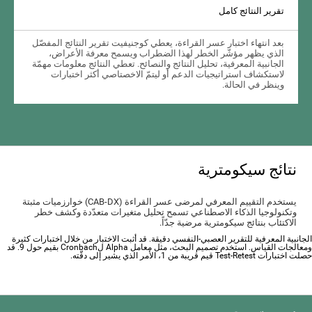
تقرير النتائج كامل
بعد انتهاء اختبار عسر القراءة، يعطي كوجنيفيت تقرير النتائج المفصّل
الذي يظهر مؤشّر الخطر لهذا الضطراب ويسمح معرفة الأعراض،
الجانبية المعرفية، تحليل النتائج والنصائح. تعطي النتائج معلومات مهمّة
لاستكشاف استراتيجيات الدعم أو ليتمّ الاخصتاصي أكثر اختبارات
وينظر في الحالة.
نتائج سيكومترية
يستخدم التقييم المعرفي لمرضى عسر القراءة (CAB-DX) خوارزميات مثبتة
وتكنولوجيا الذكاء الاصطناعي تسمح تحليل متغيرات متعدّدة وكشف خطر
الاكتئاب بنتائج سيكومترية مرضية جدّاً.
الجانبية المعرفية للتقرير العصبي-النفسي دقيقة. قد أثبت الاختبار من خلال اختبارات كثيرة
ومعالجات القياس. استخدم تصميم البحث، مثل معامل Alpha لCronbach بقيم حول 9. قد
حصلت اختبارات Test-Retest قيم قريبة من 1، الأمر الذي يشير إلى دقّته.