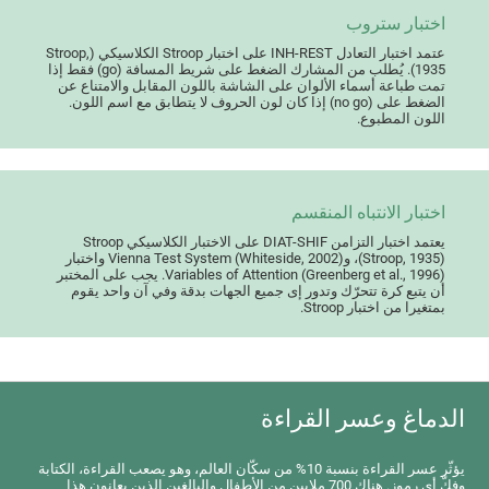
اختبار ستروب
عتمد اختبار التعادل INH-REST على اختبار Stroop الكلاسيكي (Stroop,
1935). يُطلب من المشارك الضغط على شريط المسافة (go) فقط إذا
تمت طباعة أسماء الألوان على الشاشة باللون المقابل والامتناع عن
الضغط على (no go) إذا كان لون الحروف لا يتطابق مع اسم اللون.
اللون المطبوع.
اختبار الانتباه المنقسم
يعتمد اختبار التزامن DIAT-SHIF على الاختبار الكلاسيكي Stroop
(Stroop, 1935)، وVienna Test System (Whiteside, 2002) واختبار
Variables of Attention (Greenberg et al., 1996). يجب على المختبر
أن يتبع كرة تتحرّك وتدور إى جميع الجهات بدقة وفي آن واحد يقوم
بمتغيرا من اختبار Stroop.
الدماغ وعسر القراءة
يؤثّر عسر القراءة بنسبة 10% من سكّان العالم، وهو يصعب القراءة، الكتابة
وفكّ أي رموز. هناك 700 ملايين من الأطفال والبالغين الذين يعانون هذا