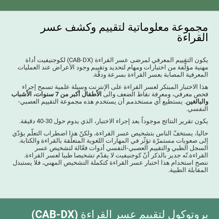
مجموعة معلوماتية لتقييم وكشف عسر
القراءة
يكون التقييم المعرفي لمرضى عسر القراءة (CAB-DX) لكوجنيفيت أداة
مهنية مؤلّفة من اختبارات ومهام لتحديد وتقييم وجود الأعراض عند العمليات
المعرفية المصابة بعسر القراءة بسرعة ودقّة.
هذا الاختبار المبتكر لعسر القراءة على الإنترنت وسيلة علمية تسمح إجراء
فحص معرفي، ومعرفة نقاط الضعف والى
الأطفال أكبر من 7 سنوات، الأشباب
والبالغين
. يستطيع أي مستخدمم أن يستخدم هذه مجموعة التقييم العصبي-
النفسي.
يكون تقرير النتائج موجوداً بعد إجراء الاختبار، الذي يدوم حول 30-40 دقيقة.
حاليا، يستخفّ الناس بتشخيص عسر القراءة، ولكنّ هذا اضطراب التعلّم يؤدّي
إلى صعوبات مستمرّة تؤثّر في المهارات اللغوية المتعلّقة بالقراءة والكتابة.
السجل الطبي والتقييم العصبي-النفسي أدوات فعّالة لتشخيص عسر
القراءة.نّه جدير بالذكر أنّ كوجنيفيت لا يقدّم تشخيصا طبيا لعسر القراءة.
ننصح استخدام هذا اختبار عسر القراءة كتكملة التشخيص المهني، فلا يستبدل
المقابلة الطبية.
بروتوكول لتقييم عسر القراءة (CAB-DX)