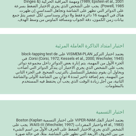
1989; Epstein et al., 2001) ومهمة المراقبة الحركية (Dinges &
Powell, 1985). يجب على الشخص الذي يجري الاختبار الضغط بسرعة
على الدوائر التي تظهر على الشاشة وتجاهل السداسي إن ظهرت.
هناك في المهمة 16 دائرة فقط و8 دوائر وسداسي. لكلّ عنصر يتمّ جمع
بيانات زمن الكمون، دقة الجواب ومسافة الماوس من وسط الهدف.
اختبار امتداد الذاكرة العاملة المرئية
يعتمد اختبار التركيز VISMEM-PLAN على block-tapping test de
Corsi (Corsi, 1972; Kessels et al., 2000; Wechsler, 1945). في
الجزء الأول من المهمة، يتم إنارة بعض الدوائر داخل مجموعة دوائر.
يجب على الشخص الذي يجري الاختبار أن يتذكّر الدوائر التي أضاءت
ويحاول أن يقوم بتشغيل التسلسل بالترتيب الصحيح. في الجزء الثاني
من المهمة، يتم إضافة تأخير لمدة 4 ثوانٍ بين الشاشة الأولى والشاشة
الثانية، من أجل زيادة الوقت الذي يجب أن يحتفظ فيه المستخدم
بالمعلومات.
اختبار التسمية
يعتمد اختبار الفك VIPER-NAM على اختبار التسمية Boston (Kaplan
et al., 1983) واختبار المفردات WAIS-III (Wechsler, 1997). يجب على
الشخص الذي يجري الاختبار الضغط على الحرف الأولّ من اسم الشيء
من بين الحروف الأربعة التي تظهر على الشاشة. مثلا، في حالة صورة