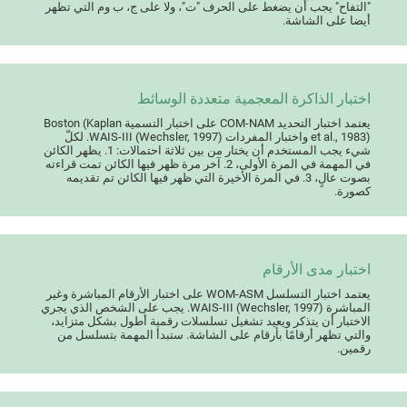
"التفاح" يجب أن يضغط على الحرف "ت"، ولا على ج، ب وم التي تظهر
أيضا على الشاشة.
اختبار الذاكرة المعجمية متعددة الوسائط
يعتمد اختبار التحديد COM-NAM على اختبار التسمية Boston (Kaplan
et al., 1983) واختبار المفردات WAIS-III (Wechsler, 1997). لكلّ
شيء يجب المستخدم أن يختار من بين ثلاثة احتمالات: 1. يظهر الكائن
في المهمة في المرة الأولى، 2. آخر مرة ظهر فيها الكائن تمت قراءته
بصوت عالٍ، 3. في المرة الأخيرة التي ظهر فيها الكائن تم تقديمه
كصورة.
اختبار مدى الأرقام
يعتمد اختبار التسلسل WOM-ASM على اختبار الأرقام المباشرة وغير
المباشرة WAIS-III (Wechsler, 1997). يجب على الشخص الذي يجري
الاختبار أن يتذكر ويعيد تشغيل تسلسلات رقمية أطول بشكل متزايد،
والتي تظهر أرقامًا بأرقام على الشاشة. ستبدأ المهمة بتسلسل من
رقمين.