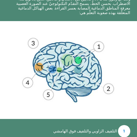
الاضطراب. بحسن الحظّ، يسمح التقدّم التكنولوجيّ عند الصورة العصبية
معرفة المناطق الدماغية المصابة بعسر القراءة. بعض الهياكل الدماغية
المتعلّقة بهذه صعوبة التعلّم هي:
1
التلفيف الزاويي والتلفيف فوق الهامشي