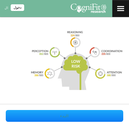
دخول
ال
البدء