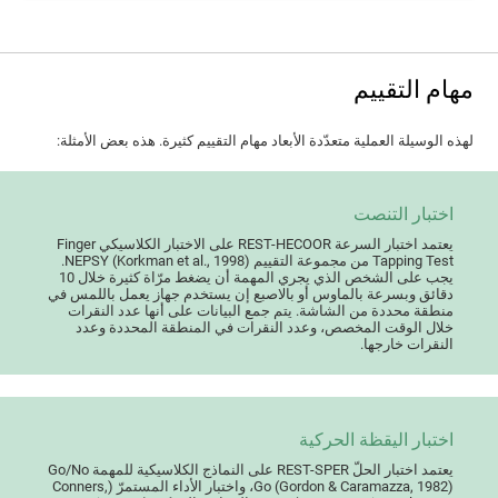
مهام التقييم
لهذه الوسيلة العملية متعدّدة الأبعاد مهام التقييم كثيرة. هذه بعض الأمثلة:
اختبار التنصت
يعتمد اختبار السرعة REST-HECOOR على الاختبار الكلاسيكي Finger
Tapping Test من مجموعة التقييم NEPSY (Korkman et al., 1998).
يجب على الشخص الذي يجري المهمة أن يضغط مرّاة كثيرة خلال 10
دقائق وبسرعة بالماوس أو بالاصبع إن يستخدم جهاز يعمل باللمس في
منطقة محددة من الشاشة. يتم جمع البيانات على أنها عدد النقرات
خلال الوقت المخصص، وعدد النقرات في المنطقة المحددة وعدد
النقرات خارجها.
اختبار اليقظة الحركية
يعتمد اختبار الحلّ REST-SPER على النماذج الكلاسيكية للمهمة Go/No
Go (Gordon & Caramazza, 1982)، واختبار الأداء المستمرّ (Conners,