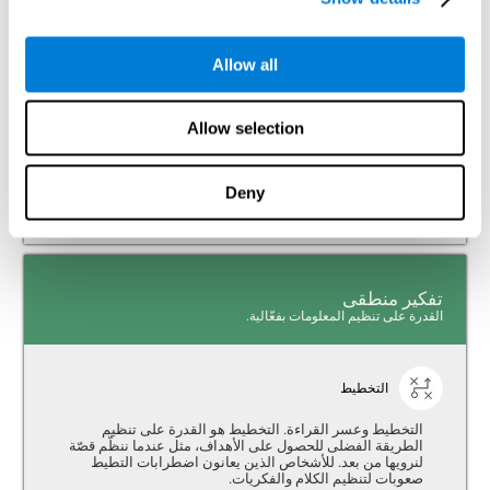
القدرة على تفسير محفزات بيئتنا.
Allow all
الفحص البصري
الفحص البصري وعسر القراءة. الفحص البصري هو القدرة
Allow selection
على البحث عن المحفزات المهمّة حولنا من خلال البصر، مثل
عندما ندرك الحروف عند القراءة. يؤدّي نقص الفحص البصري
إلى كشف مميّزات الحروف (مثل، ق وف)، الأمر الذي يصعب
Deny
فهمها.
تفكير منطقى
القدرة على تنظيم المعلومات بفعّالية.
التخطيط
التخطيط وعسر القراءة. التخطيط هو القدرة على تنظيم
الطريقة الفضلى للحصول على الأهداف، مثل عندما ننظّم قصّة
لنرويها من بعد. للأشخاص الذين يعانون اضطرابات التطيط
صعوبات لتنظيم الكلام والفكريات.