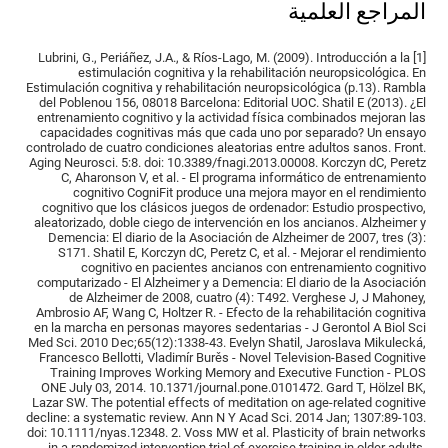
المراجع العلمية
[1] Lubrini, G., Periáñez, J.A., & Ríos-Lago, M. (2009). Introducción a la
estimulación cognitiva y la rehabilitación neuropsicológica. En
Estimulación cognitiva y rehabilitación neuropsicológica (p.13). Rambla
del Poblenou 156, 08018 Barcelona: Editorial UOC. Shatil E (2013). ¿El
entrenamiento cognitivo y la actividad física combinados mejoran las
capacidades cognitivas más que cada uno por separado? Un ensayo
controlado de cuatro condiciones aleatorias entre adultos sanos. Front.
Aging Neurosci. 5:8. doi: 10.3389/fnagi.2013.00008. Korczyn dC, Peretz
C, Aharonson V, et al. - El programa informático de entrenamiento
cognitivo CogniFit produce una mejora mayor en el rendimiento
cognitivo que los clásicos juegos de ordenador: Estudio prospectivo,
aleatorizado, doble ciego de intervención en los ancianos. Alzheimer y
Demencia: El diario de la Asociación de Alzheimer de 2007, tres (3):
S171. Shatil E, Korczyn dC, Peretz C, et al. - Mejorar el rendimiento
cognitivo en pacientes ancianos con entrenamiento cognitivo
computarizado - El Alzheimer y a Demencia: El diario de la Asociación
de Alzheimer de 2008, cuatro (4): T492. Verghese J, J Mahoney,
Ambrosio AF, Wang C, Holtzer R. - Efecto de la rehabilitación cognitiva
en la marcha en personas mayores sedentarias - J Gerontol A Biol Sci
Med Sci. 2010 Dec;65(12):1338-43. Evelyn Shatil, Jaroslava Mikulecká,
Francesco Bellotti, Vladimír Burěs - Novel Television-Based Cognitive
Training Improves Working Memory and Executive Function - PLOS
ONE July 03, 2014. 10.1371/journal.pone.0101472. Gard T, Hölzel BK,
Lazar SW. The potential effects of meditation on age-related cognitive
decline: a systematic review. Ann N Y Acad Sci. 2014 Jan; 1307:89-103.
doi: 10.1111/nyas.12348. 2. Voss MW et al. Plasticity of brain networks
in a randomized intervention trial of exercise training in older adults.