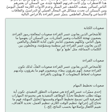
هذا الاضطراب. وإن كانت قدرتهم العقلية جيّدة، من الممكن أن يعتبرهم
الناس كسالى. يصعب الكشف غير المبكّر وعدم الأدوات اللازمة العملَ اليوميّ
ومن الممكن أن تحدث مشاكل في المجال العملي أو الدراسيّ، والعلاقات
الاجتماعي والمجال العاطفي. يتميّز عسر القراءة بالأعراض التالية
صعوبات الكتابة
للأشخاص الذين يعانون عسر القراءة صعوبات لمعالجة رموز القراءة.
يصعبون تهجئة الكلمات وتعبير الفكريات. من الممكن أن يفهموا ما
يقول الناس، ولكنّهم يصعبون كتابته. تكون كتابة الأطفال والبالغين
الذين يعانون عسر القراءة غير منظّمة ومشوّشة، ويخلطون بين
الكلمات المماثلة، مثل "طبع" و"تبع".
صعوبات القراءة
للأشخاص الذين يعانون عسر القراءة صعوبات الفكّ، لذلك تكون
القراءة صعبة. إنّهم يقرؤون ببطء، ويصعبون فهم ما يقرؤون، ولديهم
صعوبات لحفاظ المعلومات. لا يهتمّون بالقراءة.
صعوبات تخطيط المهام
إحدى مميّزات عسر القراءة هي صعوبات التطوّر التنفيذي. تكون أية
مهمّة تطلب تخطيطاً تحدّياً. الوظائف التنفيذية هي مجموعة المهارات
المعرفية التي تسمح تخطيط المهام وقسمتها (تحليل المهمّة، فهم ما
نحتاج إلى إجرائها، تنظيم الوقت اللازم، تنظيم العمل، تحديد الأهداف،
تقييم الأفعال وإصلاحها بحسب النتائج، إلخ...)