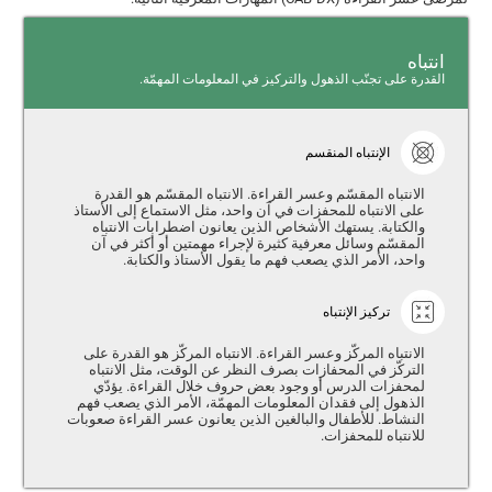
انتباه
القدرة على تجنّب الذهول والتركيز في المعلومات المهمّة.
الإنتباه المنقسم
الانتباه المقسّم وعسر القراءة. الانتباه المقسّم هو القدرة
على الانتباه للمحفزات في آن واحد، مثل الاستماع إلى الأستاذ
والكتابة. يستهك الأشخاص الذين يعانون اضطرابات الانتباه
المقسّم وسائل معرفية كثيرة لإجراء مهمتين أو أكثر في آن
واحد، الأمر الذي يصعب فهم ما يقول الأستاذ والكتابة.
تركيز الإنتباه
الانتباه المركّز وعسر القراءة. الانتباه المركّز هو القدرة على
التركّز في المحفازات بصرف النظر عن الوقت، مثل الانتباه
لمحفزات الدرس أو وجود بعض حروف خلال القراءة. يؤدّي
الذهول إلى فقدان المعلومات المهمّة، الأمر الذي يصعب فهم
النشاط. للأطفال والبالغين الذين يعانون عسر القراءة صعوبات
للانتباه للمحفزات.