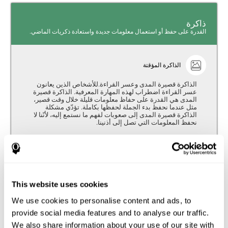
ذاكرة
القدرة على حفظ أو استعمال معلومات جديدة واستعادة ذكريات الماضي.
الذاكرة المؤقتة
الذاكرة قصيرة المدى وعسر القراءة.للأشخاص الذين يعانون
عسر القراءة اضطراب لهذه المهارة المعرفية. الذاكرة قصيرة
المدى هي القدرة على حفاظ معلومات قليلة خلال وقت قصير،
مثل عندما نحفظ بدء الجملة لحفظها بكاملة. تؤدّي مشكلة
الذاكرة قصيرة المدى إلى صعوبات لفهم ما نستمع إليه، لأنّنا لا
نحفظ المعلومات التي تصل إلى أذنينا.
الذاكرة البصرية قصيرة المدى
الذاكرة البصرية قصيرة المدى وعسر القراءة. الذاكرة البصرية
قصيرة المدى هي القدرة على حفاظ معلومات بصرية قليل
خلال وقت قصير، مثل الحروف، الكلمات، إلخ. تؤدّي مشكلة
This website uses cookies
الذاكرة البصرية قصيرة المدى إلى مشاكل لفهم ما نقرأ، لأنّنا لا
نحفظ بدء الجمل.
We use cookies to personalise content and ads, to
provide social media features and to analyse our traffic.
الذاكرة العاملة
We also share information about your use of our site with