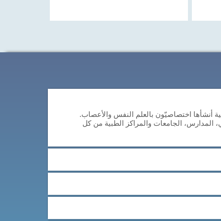
 للاستدلال (CAB-RS) هي وسيلة مهنية أنشأها اختصاصيّون بالعلم النفس والأعصاب.
ي، المدارس، الجامعات والمراكز الطبية من كل