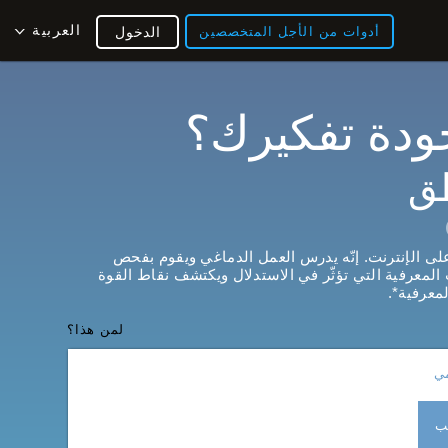
العربية
أدوات من الأجل المتخصصين
الدخول
ودة تفكيرك؟
طق
ى الإنترنت. إنّه يدرس العمل الدماغي ويقوم بفحص
 المعرفية التي تؤثّر في الاستدلال ويكتشف نقاط القوة
معرفية*.
لمن هذا؟
مي
يب