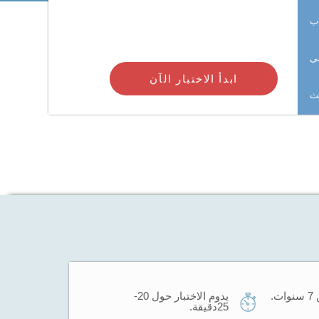
اب
ى
ابدأ الاختبار الآن
حث
.
يدوم الاختبار حول 20-
25دقيقة.