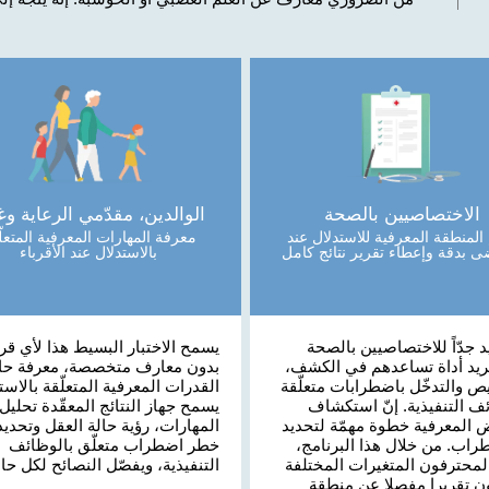
الاختصاصيين بالصحة
الوالدين، مقدّمي الرعاية وغ
 المنطقة المعرفية للاستدلال عند
معرفة المهارات المعرفية المتعلّ
ى بدقة وإعطاء تقرير نتائج كامل
بالاستدلال عند الأقرباء
يد جدّاً للاختصاصيين بالصحة
يسمح الاختبار البسيط هذا لأي قر
يريد أداة تساعدهم في الكشف،
بدون معارف متخصصة، معرفة حال
ص والتدخّل باضطرابات متعلّقة
القدرات المعرفية المتعلّقة بالاست
ف التنفيذية. إنّ استكشاف
يسمح جهاز النتائج المعقّدة تحليل
ض المعرفية خطوة مهمّة لتحديد
المهارات، رؤية حالة العقل وتحديد
راب. من خلال هذا البرنامج،
خطر اضطراب متعلّق بالوظائف
لمحترفون المتغيرات المختلفة
التنفيذية، ويفصّل النصائح لكل حال
ون تقريرا مفصلا عن منطقة