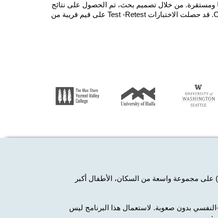
ها ومستقرة. من خلال تصميم بحث، تم الحصول على نتائج
قياسية نفسية بقييم قريبة من 9، مثل معامل Alpha لCronbach. قد حصلت الاختبارات Test -Retest على قيم قريبة من
الأطفال أكبر
لنفسي بدون صعوبة. لاستعمال هذا البرنامج
ليس
ى: