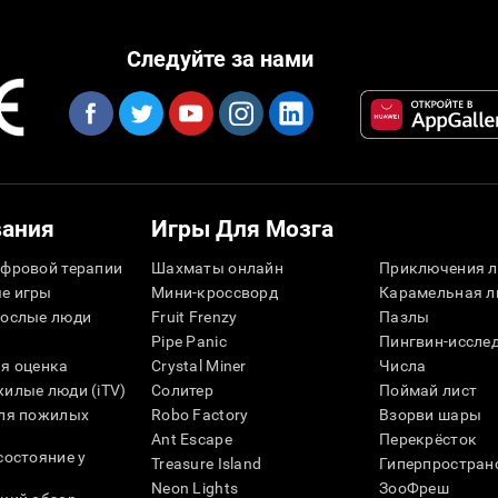
Следуйте за нами
вания
Игры Для Мозга
фровой терапии
Шахматы онлайн
Приключения л
е игры
Мини-кроссворд
Карамельная л
рослые люди
Fruit Frenzy
Пазлы
Pipe Panic
Пингвин-иссле
я оценка
Crystal Miner
Числа
илые люди (iTV)
Солитер
Поймай лист
для пожилых
Robo Factory
Взорви шары
Ant Escape
Перекрёсток
состояние у
Treasure Island
Гиперпростран
Neon Lights
ЗооФреш