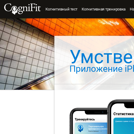
Когнитивный тест
Когнитивная тренировка
Н
Умстве
Приложение iP