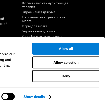
Когнитивно-стимулирующая
терапия
Упражнения для ума
Персональная тренировка
тай
мозга
шкой
Игры для мозга
Упражнение для ума
и
Онлайн-игры для памяти
Увлекательные
математические игры
Allow all
ле
Понимание прочитанного
alyse our
Одарённые дети
ing and
Мозговые баттлы
Allow selection
r that
Тест на IQ
Deny
ртнёром
Стать реселлером
Свяжитесь с нами
CogniFit Inc © 2026
Show details
Нужна помощь?