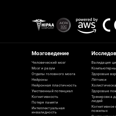
Мозговедение
Исследо
Человеческий мозг
Валидация ци
Мозг и разум
Компьютерны
Отделы головного мозга
Здоровые вз
Нейроны
Лётчики
Нейронная пластичность
Холистическа
Умственный потенциал
Здоровые пож
Когнитивность
Тренировка 
людей
Потеря памяти
Когнитивное 
Интеллектуальная
пожилых
инвалидность