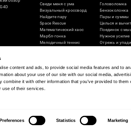
кий обзор
Сведи меня с ума
Головоломка
SG4D
Визуальный кроссворд
Бензоколонка
Найдите пару
Пары и суммы
Space Rescue
Целься и вычи
Математический хаос
Поединок с мы
Марбл-гонка
Нужное усилие
Мелодичный теннис
Отрежь и упад
Scrambled
Скрести фишки
Найди питомца
Кувшинки
s
Музыкальные пары
Реактивное по
ise content and ads, to provide social media features and to an
Цветовая гонка
Слова и птицы
rmation about your use of our site with our social media, advertis
Художественный пазл 3D
Больше игр ...
 combine it with other information that you’ve provided to them o
 use of their services.
ности
Руководство компании
Новости CogniFit
Media Kit
Станьте па
Preferences
Statistics
Marketing