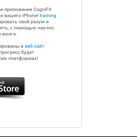
е приложение CogniFit
ля вашего iPhone!
training
ировать свой разум и
мять, с помощью научно
 мозга.
рированы в
веб сайт
прогресс будет
оих платформах!