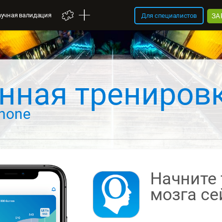
аучная валидация
ЗА
Для специалистов
нная трениров
hone
Начните 
мозга
се